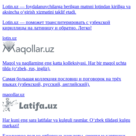
Lotin.uz — foydalanuvchilarga berilgan matnni lotindan kirillga va
aksincha o‘girish xizmatini taklif etadi.
Lotin.uz — поможет транслитерировать с узбекской
кириллицы на латиницу и обратно. Легко!
lotin.uz
Maqol va naqllarning eng katta kolleksiyasi. Har bir maqol uchta
tilda (o‘zbek, rus, ingliz).
Самая большая коллекция пословиц и поговорок на трёх
языках (узбекский, русский, английский).
maqollar.uz
Har kuni eng sara latifalar va kulguli rasmlar. O‘zbek tilidagi kulgu
markazi!
Ежедневно только отборные анекдоты, смешные картинки.