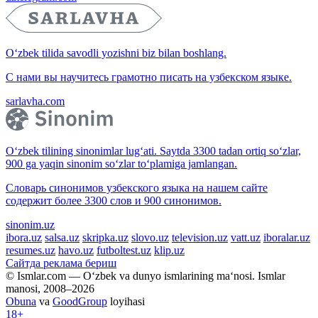
O‘zbek tilida savodli yozishni biz bilan boshlang.
С нами вы научитесь грамотно писать на узбекском языке.
sarlavha.com
O‘zbek tilining sinonimlar lug‘ati. Saytda 3300 tadan ortiq so‘zlar,
900 ga yaqin sinonim so‘zlar to‘plamiga jamlangan.
Словарь синонимов узбекского языка на нашем сайте
содержит более 3300 слов и 900 синонимов.
sinonim.uz
ibora.uz
salsa.uz
skripka.uz
slovo.uz
television.uz
vatt.uz
iboralar.uz
resumes.uz
havo.uz
futboltest.uz
klip.uz
Сайтда реклама бериш
© Ismlar.com — O‘zbek va dunyo ismlarining ma‘nosi. Ismlar
manosi, 2008–2026
Obuna
va
GoodGroup
loyihasi
18+