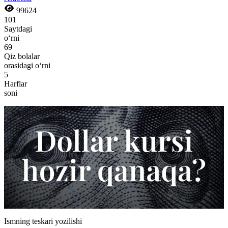
99624
101
Saytdagi
o‘rni
69
Qiz bolalar
orasidagi o‘rni
5
Harflar
soni
Ismning teskari yozilishi