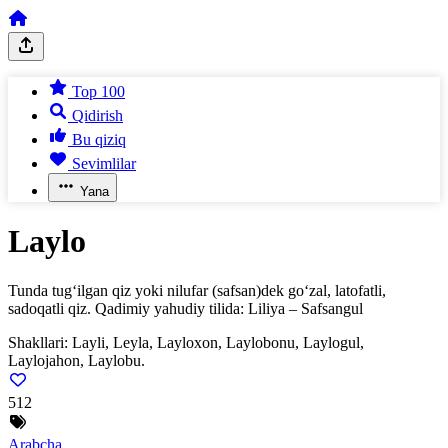
Top 100
Qidirish
Bu qiziq
Sevimlilar
Yana
Laylo
Tunda tug‘ilgan qiz yoki nilufar (safsan)dek go‘zal, latofatli,
sadoqatli qiz. Qadimiy yahudiy tilida: Liliya – Safsangul
Shakllari:
Layli, Leyla, Layloxon, Laylobonu, Laylogul,
Laylojahon, Laylobu.
512
Arabcha