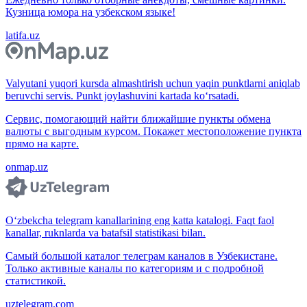
Кузница юмора на узбекском языке!
latifa.uz
Valyutani yuqori kursda almashtirish uchun yaqin punktlarni aniqlab
beruvchi servis. Punkt joylashuvini kartada ko‘rsatadi.
Сервис, помогающий найти ближайшие пункты обмена
валюты с выгодным курсом. Покажет местоположение пункта
прямо на карте.
onmap.uz
O‘zbekcha telegram kanallarining eng katta katalogi. Faqt faol
kanallar, ruknlarda va batafsil statistikasi bilan.
Самый большой каталог телеграм каналов в Узбекистане.
Только активные каналы по категориям и с подробной
статистикой.
uztelegram.com