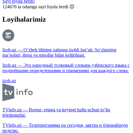
Sayt foyda berdi!
124676
ta odamga sayt foyda berdi 😊
Loyihalarimiz
Izoh.uz — O‘zbek tilining xalqona izohli lug‘ati. So‘zlarning
ma’nolari, ibora va misollar bilan keltirilgan.
Izoh.uz — Это народный толковый словарь узбекского языка с
подробными определениями и примерами для каждого слова.
izoh.uz
TVinfo.uz — Bugun, ertaga va keyingi hafta uchun to‘liq
teledasturlar.
TVinfo.uz — Телепрограмма на сегодня, завтра и ближайшую
неделю.