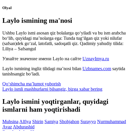
Olyal
Laylo ismining ma'nosi
Ushbu Laylo ismi asosan qiz bolalarga qo‘yiladi va bu ism arabcha
bo‘lib, quyidagi ma’nolarga ega: Tunda tug‘ilgan qiz yoki nilufar
(safsan)dek go‘zal, latofatli, sadoqatli qiz. Qadimiy yahudiy tilida:
Liliya – Safsangul
Узнайте значение имени
Laylo
на сайте
UznayImya.ru
Laylo
ismining ingliz tilidagi ma’nosi bilan
Uzbnames.com
saytida
tanishsangiz bo‘ladi.
Qo‘shimcha ma’lumot yuborish
Laylo ismli mashhurlarni bilsangiz, bizga
xabar bering
Laylo ismini yoqtirganlar, quyidagi
ismlarni ham yoqtirishadi
Muhsina
Alfiya
Shirin
Samiya
Shohjahon
Surayyo
Nurmuhammad
Avaz
Abdurashid