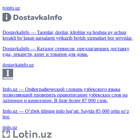
tvinfo.uz
DostavkaInfo — Taomlar, dorilar, kitoblar va boshqa uy uchun
kerakli bo‘lagan narsalarni yetkazib berish xizmatlari bor servislar.
DostavkaInfo — Каталог сервисов, предлагающих доставку
еды, лекарств, книг и товаров для дома.
dostavkainfo.uz
Imlo.uz — Орфографический словарь узбекского языка
позволяющий проверить правописание узбекских слов на
латинице и кириллице. В базе более 87 000 слов.
Imlo.uz — O‘zbek tilining imlo lug‘ati. Saytda 85 000 ortiq so‘z
bor.
imlo.uz