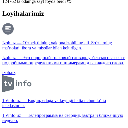
124762
ta odamga sayt foyda berdi 😊
Loyihalarimiz
Izoh.uz — O‘zbek tilining xalqona izohli lug‘ati. So‘zlarning
ma’nolari, ibora va misollar bilan keltirilgan.
Izoh.uz — Это народный толковый словарь узбекского языка с
подробными определениями и примерами для каждого слова.
izoh.uz
TVinfo.uz — Bugun, ertaga va keyingi hafta uchun to‘liq
teledasturlar.
TVinfo.uz — Телепрограмма на сегодня, завтра и ближайшую
неделю.