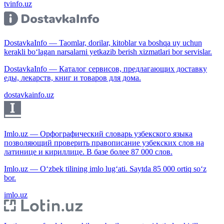
tvinfo.uz
DostavkaInfo — Taomlar, dorilar, kitoblar va boshqa uy uchun
kerakli bo‘lagan narsalarni yetkazib berish xizmatlari bor servislar.
DostavkaInfo — Каталог сервисов, предлагающих доставку
еды, лекарств, книг и товаров для дома.
dostavkainfo.uz
Imlo.uz — Орфографический словарь узбекского языка
позволяющий проверить правописание узбекских слов на
латинице и кириллице. В базе более 87 000 слов.
Imlo.uz — O‘zbek tilining imlo lug‘ati. Saytda 85 000 ortiq so‘z
bor.
imlo.uz