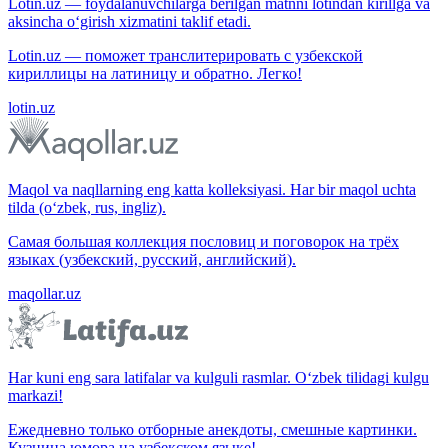
Lotin.uz — foydalanuvchilarga berilgan matnni lotindan kirillga va
aksincha o‘girish xizmatini taklif etadi.
Lotin.uz — поможет транслитерировать с узбекской
кириллицы на латиницу и обратно. Легко!
lotin.uz
Maqol va naqllarning eng katta kolleksiyasi. Har bir maqol uchta
tilda (o‘zbek, rus, ingliz).
Самая большая коллекция пословиц и поговорок на трёх
языках (узбекский, русский, английский).
maqollar.uz
Har kuni eng sara latifalar va kulguli rasmlar. O‘zbek tilidagi kulgu
markazi!
Ежедневно только отборные анекдоты, смешные картинки.
Кузница юмора на узбекском языке!