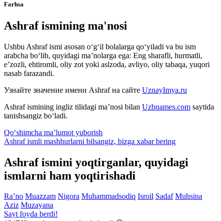
Farhsa
Ashraf ismining ma'nosi
Ushbu Ashraf ismi asosan o‘g‘il bolalarga qo‘yiladi va bu ism
arabcha bo‘lib, quyidagi ma’nolarga ega: Eng sharafli, hurmatli,
e’zozli, ehtiromli, oliy zot yoki aslzoda, avliyo, oliy tabaqa, yuqori
nasab farazandi.
Узнайте значение имени
Ashraf
на сайте
UznayImya.ru
Ashraf
ismining ingliz tilidagi ma’nosi bilan
Uzbnames.com
saytida
tanishsangiz bo‘ladi.
Qo‘shimcha ma’lumot yuborish
Ashraf ismli mashhurlarni bilsangiz, bizga
xabar bering
Ashraf ismini yoqtirganlar, quyidagi
ismlarni ham yoqtirishadi
Ra’no
Muazzam
Nigora
Muhammadsodiq
Isroil
Sadaf
Muhsina
Aziz
Muzayana
Sayt foyda berdi!