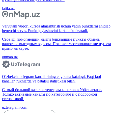
latifa.uz
Valyutani yuqori kursda almashtirish uchun yaqin punktlarni aniqlab
beruvchi servis. Punkt joylashuvini kartada ko‘rsatadi.
Сервис, помогающий найти ближайшие пункты обмена
валюты с выгодным курсом. Покажет местоположение пункта
прямо на карте.
onmap.uz
O‘zbekcha telegram kanallarining eng katta katalogi. Faqt faol
kanallar, ruknlarda va batafsil statistikasi bilan.
Самый большой каталог телеграм каналов в Узбекистане.
Только активные каналы по категориям и с подробной
статистикой.
uztelegram.com