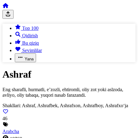
Top 100
Qidirish
Bu qiziq
Sevimlilar
Yana
Ashraf
Eng sharafli, hurmatli, e’zozli, ehtiromli, oliy zot yoki aslzoda,
avliyo, oliy tabaqa, yuqori nasab farazandi.
Shakllari:
Ashraf, Ashrafbek, Ashrafxon, Ashrafboy, Ashrafxo‘ja
46
Arabcha