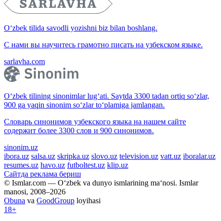
O‘zbek tilida savodli yozishni biz bilan boshlang.
С нами вы научитесь грамотно писать на узбекском языке.
sarlavha.com
O‘zbek tilining sinonimlar lug‘ati. Saytda 3300 tadan ortiq so‘zlar,
900 ga yaqin sinonim so‘zlar to‘plamiga jamlangan.
Словарь синонимов узбекского языка на нашем сайте
содержит более 3300 слов и 900 синонимов.
sinonim.uz
ibora.uz
salsa.uz
skripka.uz
slovo.uz
television.uz
vatt.uz
iboralar.uz
resumes.uz
havo.uz
futboltest.uz
klip.uz
Сайтда реклама бериш
© Ismlar.com — O‘zbek va dunyo ismlarining ma‘nosi. Ismlar
manosi, 2008–2026
Obuna
va
GoodGroup
loyihasi
18+