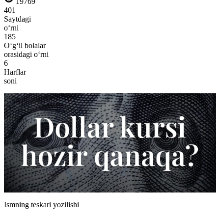
19769
401
Saytdagi
o‘rni
185
O‘g‘il bolalar
orasidagi o‘rni
6
Harflar
soni
Ismning teskari yozilishi