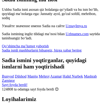
Ushbu Sadia ismi asosan qiz bolalarga qo‘yiladi va bu ism bo‘lib,
quyidagi ma’nolarga ega: Jannatiy ayol, go'zal sofdil, mehribon,
sodiq
Узнайте значение имени
Sadia
на сайте
UznayImya.ru
Sadia
ismining ingliz tilidagi ma’nosi bilan
Uzbnames.com
saytida
tanishsangiz bo‘ladi.
Qo‘shimcha ma’lumot yuborish
Sadia ismli mashhurlarni bilsangiz, bizga
xabar bering
Sadia ismini yoqtirganlar, quyidagi
ismlarni ham yoqtirishadi
Bunyod
Dilshod
Manija
Mehroj
Azamat
Halid
Nurbek
Mashrab
Zarnigor
Sayt foyda berdi!
124808
ta odamga sayt foyda berdi 😊
Loyihalarimiz