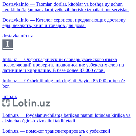
DostavkaInfo — Taomlar, dorilar, kitoblar va boshqa uy uchun
kerakli bo‘lagan narsalarni yetkazib berish xizmatlari bor servislar.
DostavkaInfo — Каталог сервисов, предлагающих доставку
еды, лекарств, книг и товаров для дома.
dostavkainfo.uz
Imlo.uz — Орфографический словарь узбекского языка
позволяющий проверить правописание узбекских слов на
латинице и кириллице. В базе более 87 000 слов.
Imlo.uz — O‘zbek tilining imlo lug‘ati. Saytda 85 000 ortiq so‘z
bor.
imlo.uz
Lotin.uz — foydalanuvchilarga berilgan matnni lotindan kirillga va
aksincha o‘girish xizmatini taklif etadi.
Lotin.uz — поможет транслитерировать с узбекской