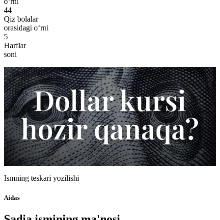
o‘rni
44
Qiz bolalar
orasidagi o‘rni
5
Harflar
soni
Ismning teskari yozilishi
Aidas
Sadia ismining ma'nosi