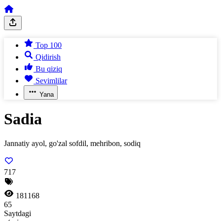
Top 100
Qidirish
Bu qiziq
Sevimlilar
Yana
Sadia
Jannatiy ayol, go'zal sofdil, mehribon, sodiq
717
181168
65
Saytdagi