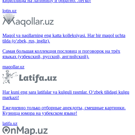
кириллицы на латиницу и обратно. Легко!
lotin.uz
Maqol va naqllarning eng katta kolleksiyasi. Har bir maqol uchta
tilda (o‘zbek, rus, ingliz).
Самая большая коллекция пословиц и поговорок на трёх
языках (узбекский, русский, английский).
maqollar.uz
Har kuni eng sara latifalar va kulguli rasmlar. O‘zbek tilidagi kulgu
markazi!
Ежедневно только отборные анекдоты, смешные картинки.
Кузница юмора на узбекском языке!
latifa.uz