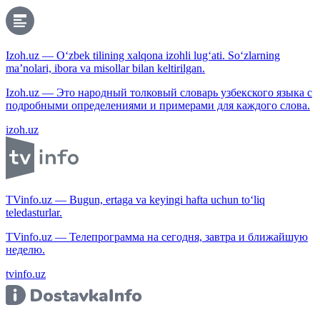
Izoh.uz — O‘zbek tilining xalqona izohli lug‘ati. So‘zlarning
ma’nolari, ibora va misollar bilan keltirilgan.
Izoh.uz — Это народный толковый словарь узбекского языка с
подробными определениями и примерами для каждого слова.
izoh.uz
TVinfo.uz — Bugun, ertaga va keyingi hafta uchun to‘liq
teledasturlar.
TVinfo.uz — Телепрограмма на сегодня, завтра и ближайшую
неделю.
tvinfo.uz