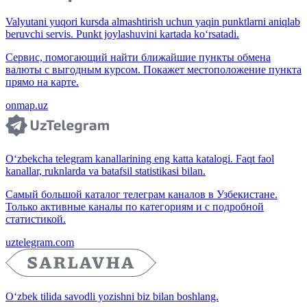
Valyutani yuqori kursda almashtirish uchun yaqin punktlarni aniqlab
beruvchi servis. Punkt joylashuvini kartada ko‘rsatadi.
Сервис, помогающий найти ближайшие пункты обмена
валюты с выгодным курсом. Покажет местоположение пункта
прямо на карте.
onmap.uz
O‘zbekcha telegram kanallarining eng katta katalogi. Faqt faol
kanallar, ruknlarda va batafsil statistikasi bilan.
Самый большой каталог телеграм каналов в Узбекистане.
Только активные каналы по категориям и с подробной
статистикой.
uztelegram.com
O‘zbek tilida savodli yozishni biz bilan boshlang.