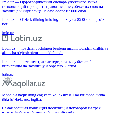
Imlo.uz — Орфографический словарь узбекского языка
позволяющий проверить правописание узбекских слов на
латинице и кириллице. В базе более 87 000 слов.
Imlo.uz — O‘zbek tilining imlo lug‘ati. Saytda 85 000 ortiq so‘z
bor.
imlo.uz
Lotin.uz — foydalanuvchilarga berilgan matnni lotindan kirillga va
aksincha o‘girish xizmatini taklif etadi.
Lotin.uz — поможет транслитерировать с узбекской
кириллицы на латиницу и обратно. Легко!
lotin.uz
Maqol va naqllarning eng katta kolleksiyasi. Har bir maqol uchta
tilda (o‘zbek, rus, ingliz).
Самая большая коллекция пословиц и поговорок на трёх
языках (узбекский, русский, английский).