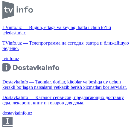
TVinfo.uz — Bugun, ertaga va keyingi hafta uchun to‘liq
teledasturlar.
TVinfo.uz — Телепрограмма на сегодня, завтра и ближайшую
неделю.
tvinfo.uz
DostavkaInfo — Taomlar, dorilar, kitoblar va boshqa uy uchun
kerakli bo‘lagan narsalarni yetkazib berish xizmatlari bor servislar.
DostavkaInfo — Каталог сервисов, предлагающих доставку
еды, лекарств, книг и товаров для дома.
dostavkainfo.uz