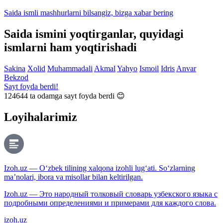
Saida ismli mashhurlarni bilsangiz, bizga
xabar bering
Saida ismini yoqtirganlar, quyidagi
ismlarni ham yoqtirishadi
Sakina
Xolid
Muhammadali
Akmal
Yahyo
Ismoil
Idris
Anvar
Bekzod
Sayt foyda berdi!
124644
ta odamga sayt foyda berdi 😊
Loyihalarimiz
Izoh.uz — O‘zbek tilining xalqona izohli lug‘ati. So‘zlarning
ma’nolari, ibora va misollar bilan keltirilgan.
Izoh.uz — Это народный толковый словарь узбекского языка с
подробными определениями и примерами для каждого слова.
izoh.uz