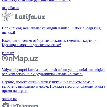
maqollar.uz
Har kuni eng sara latifalar va kulguli rasmlar. O‘zbek tilidagi kulgu
markazi!
Ежедневно только отборные анекдоты, смешные картинки.
Кузница юмора на узбекском языке!
latifa.uz
Valyutani yuqori kursda almashtirish uchun yaqin punktlarni aniqlab
beruvchi servis. Punkt joylashuvini kartada ko‘rsatadi.
Сервис, помогающий найти ближайшие пункты обмена
валюты с выгодным курсом. Покажет местоположение пункта
прямо на карте.
onmap.uz