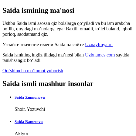
Saida ismining ma'nosi
Ushbu Saida ismi asosan qiz bolalarga qo‘yiladi va bu ism arabcha
bo‘lib, quyidagi ma’nolarga ega: Baxtli, omadli, to’lei baland, iqboli
porloq, saodatmand qiz.
Узнайте значение имени
Saida
на сайте
UznayImya.ru
Saida
ismining ingliz tilidagi ma’nosi bilan
Uzbnames.com
saytida
tanishsangiz bo‘ladi.
Qo‘shimcha ma’lumot yuborish
Saida ismli mashhur insonlar
Saida Zunnunova
Shoir, Yozuvchi
Saida Rametova
Aktyor