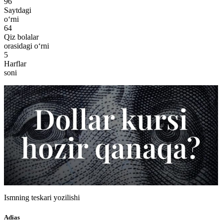
96
Saytdagi
o‘rni
64
Qiz bolalar
orasidagi o‘rni
5
Harflar
soni
Ismning teskari yozilishi
Adias