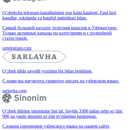
O‘zbekcha telegram kanallarining eng katta katalogi. Faqt faol
kanallar, ruknlarda va batafsil statistikasi bilan.
Самый большой каталог телеграм каналов в Узбекистане.
Только активные каналы по категориям и с подробной
статистикой.
uztelegram.com
O‘zbek tilida savodli yozishni biz bilan boshlang.
С нами вы научитесь грамотно писать на узбекском языке.
sarlavha.com
O‘zbek tilining sinonimlar lug‘ati. Saytda 3300 tadan ortiq so‘zlar,
900 ga yaqin sinonim so‘zlar to‘plamiga jamlangan.
Словарь синонимов узбекского языка на нашем сайте