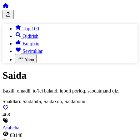
Top 100
Qidirish
Bu qiziq
Sevimlilar
Yana
Saida
Baxtli, omadli, to’lei baland, iqboli porloq, saodatmand qiz.
Shakllari:
Saidabibi, Saidaxon, Saidabonu.
468
Arabcha
88148