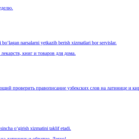
еделю.
o‘lagan narsalarni yetkazib berish xizmatlari bor servislar.
лекарств, книг и товаров для дома.
щий проверить правописание узбекских слов на латинице и кири
ncha o‘girish xizmatini taklif etadi.
на латиницу и обратно. Легко!