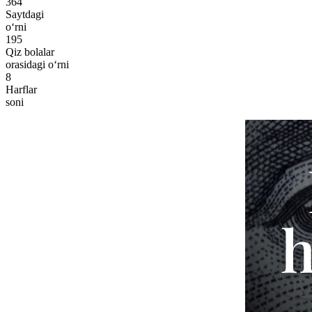
364
Saytdagi
o‘rni
195
Qiz bolalar
orasidagi o‘rni
8
Harflar
soni