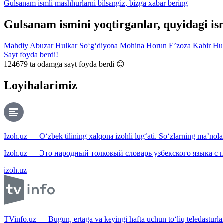
Gulsanam ismli mashhurlarni bilsangiz, bizga
xabar bering
Gulsanam ismini yoqtirganlar, quyidagi is
Mahdiy
Abuzar
Hulkar
So‘g‘diyona
Mohina
Horun
E’zoza
Kabir
Hu
Sayt foyda berdi!
124679
ta odamga sayt foyda berdi 😊
Loyihalarimiz
Izoh.uz — O‘zbek tilining xalqona izohli lug‘ati. So‘zlarning ma’nolari
Izoh.uz — Это народный толковый словарь узбекского языка с
izoh.uz
TVinfo.uz — Bugun, ertaga va keyingi hafta uchun to‘liq teledasturlar