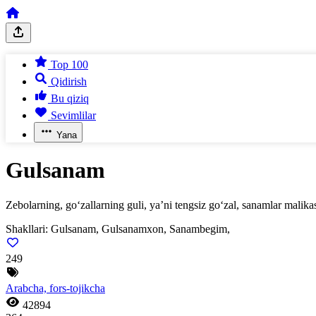
Top 100
Qidirish
Bu qiziq
Sevimlilar
Yana
Gulsanam
Zebolarning, go‘zallarning guli, ya’ni tengsiz go‘zal, sanamlar malikas
Shakllari:
Gulsanam, Gulsanamxon, Sanambegim,
249
Arabcha, fors-tojikcha
42894