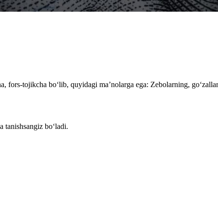
fors-tojikcha bo‘lib, quyidagi ma’nolarga ega: Zebolarning, go‘zallarni
a tanishsangiz bo‘ladi.