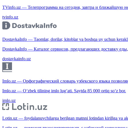
TVinfo.uz — Телепрограмма на сегодня, завтра и ближайшую н
tvinfo.uz
DostavkaInfo — Taomlar, dorilar, kitoblar va boshqa uy uchun kerakli b
DostavkaInfo — Каталог сервисов, предлагающих доставку еды, 
dostavkainfo.uz
Imlo.uz — Орфографический словарь узбекского языка позволяю
Imlo.uz — O‘zbek tilining imlo lug‘ati. Saytda 85 000 ortiq so‘z bor.
imlo.uz
Lotin.uz — foydalanuvchilarga berilgan matnni lotindan kirillga va aksi
Lotin.uz — поможет транслитерировать с узбекской кириллицы 