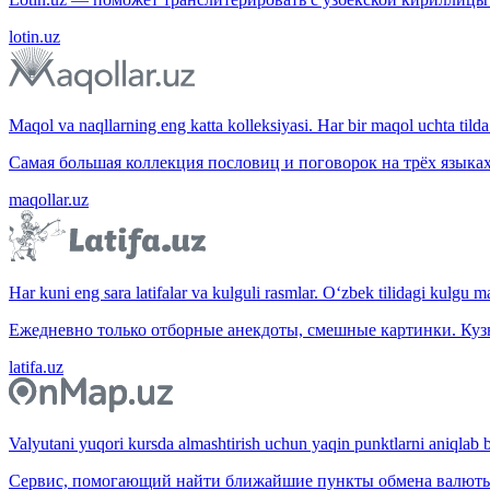
lotin.uz
Maqol va naqllarning eng katta kolleksiyasi. Har bir maqol uchta tilda 
Самая большая коллекция пословиц и поговорок на трёх языках
maqollar.uz
Har kuni eng sara latifalar va kulguli rasmlar. O‘zbek tilidagi kulgu m
Ежедневно только отборные анекдоты, смешные картинки. Куз
latifa.uz
Valyutani yuqori kursda almashtirish uchun yaqin punktlarni aniqlab b
Сервис, помогающий найти ближайшие пункты обмена валюты 