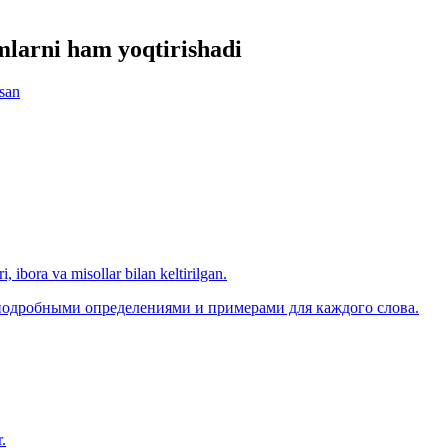
mlarni ham yoqtirishadi
san
, ibora va misollar bilan keltirilgan.
 подробными определениями и примерами для каждого слова.
.