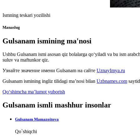
Ismning teskari yozilishi
Manaslug
Gulsanam ismining ma'nosi
Ushbu Gulsanam ismi asosan qiz bolalarga qo‘yiladi va bu ism arabcha, 
suluv va maftunkor qiz.
Узнайте значение имени
Gulsanam
на сайте
UznayImya.ru
Gulsanam
ismining ingliz tilidagi ma’nosi bilan
Uzbnames.com
saytid
Qo‘shimcha ma’lumot yuborish
Gulsanam ismli mashhur insonlar
Gulsanam Mamazoitova
Qo`shiqchi