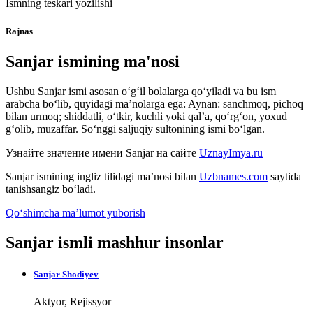
Ismning teskari yozilishi
Rajnas
Sanjar ismining ma'nosi
Ushbu Sanjar ismi asosan o‘g‘il bolalarga qo‘yiladi va bu ism
arabcha bo‘lib, quyidagi ma’nolarga ega: Aynan: sanchmoq, pichoq
bilan urmoq; shiddatli, o‘tkir, kuchli yoki qal’a, qo‘rg‘on, yoxud
g‘olib, muzaffar. So‘nggi saljuqiy sultonining ismi bo‘lgan.
Узнайте значение имени
Sanjar
на сайте
UznayImya.ru
Sanjar
ismining ingliz tilidagi ma’nosi bilan
Uzbnames.com
saytida
tanishsangiz bo‘ladi.
Qo‘shimcha ma’lumot yuborish
Sanjar ismli mashhur insonlar
Sanjar Shodiyev
Aktyor, Rejissyor