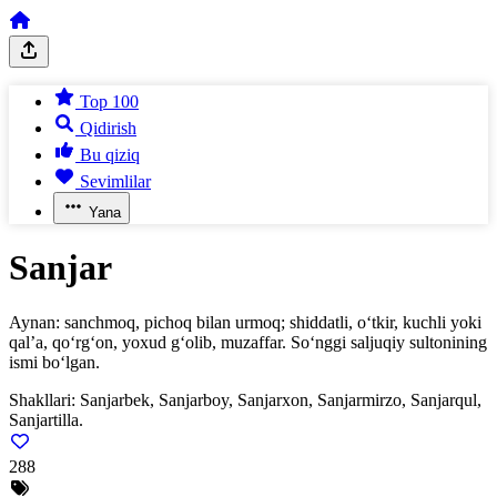
Top 100
Qidirish
Bu qiziq
Sevimlilar
Yana
Sanjar
Aynan: sanchmoq, pichoq bilan urmoq; shiddatli, o‘tkir, kuchli yoki
qal’a, qo‘rg‘on, yoxud g‘olib, muzaffar. So‘nggi saljuqiy sultonining
ismi bo‘lgan.
Shakllari:
Sanjarbek, Sanjarboy, Sanjarxon, Sanjarmirzo, Sanjarqul,
Sanjartilla.
288