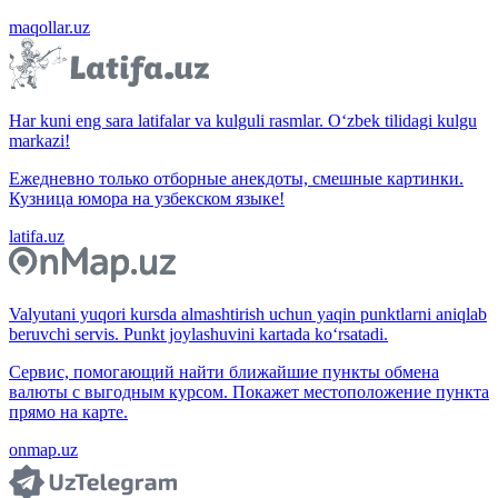
maqollar.uz
Har kuni eng sara latifalar va kulguli rasmlar. O‘zbek tilidagi kulgu
markazi!
Ежедневно только отборные анекдоты, смешные картинки.
Кузница юмора на узбекском языке!
latifa.uz
Valyutani yuqori kursda almashtirish uchun yaqin punktlarni aniqlab
beruvchi servis. Punkt joylashuvini kartada ko‘rsatadi.
Сервис, помогающий найти ближайшие пункты обмена
валюты с выгодным курсом. Покажет местоположение пункта
прямо на карте.
onmap.uz