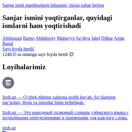
Sanjar ismli mashhurlarni bilsangiz, bizga
xabar bering
Sanjar ismini yoqtirganlar, quyidagi
ismlarni ham yoqtirishadi
Abdurasul
Barno
Abduboriy
Muhayyo
Sa’diya
Jalol
Dilbar
Amin
Rasul
Sayt foyda berdi!
124635
ta odamga sayt foyda berdi 😊
Loyihalarimiz
Izoh.uz — O‘zbek tilining xalqona izohli lug‘ati. So‘zlarning
ma’nolari, ibora va misollar bilan keltirilgan.
Izoh.uz — Это народный толковый словарь узбекского языка с
подробными определениями и примерами для каждого слова.
izoh.uz