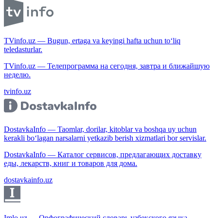
TVinfo.uz — Bugun, ertaga va keyingi hafta uchun to‘liq
teledasturlar.
TVinfo.uz — Телепрограмма на сегодня, завтра и ближайшую
неделю.
tvinfo.uz
DostavkaInfo — Taomlar, dorilar, kitoblar va boshqa uy uchun
kerakli bo‘lagan narsalarni yetkazib berish xizmatlari bor servislar.
DostavkaInfo — Каталог сервисов, предлагающих доставку
еды, лекарств, книг и товаров для дома.
dostavkainfo.uz
Imlo.uz — Орфографический словарь узбекского языка