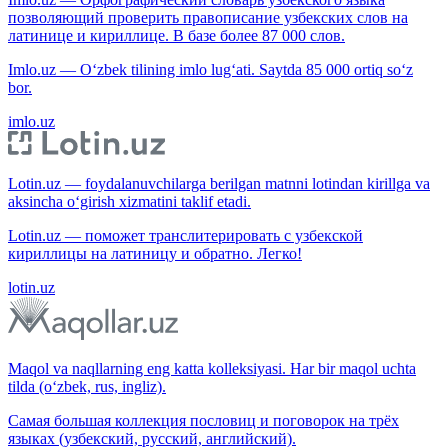
позволяющий проверить правописание узбекских слов на
латинице и кириллице. В базе более 87 000 слов.
Imlo.uz — O‘zbek tilining imlo lug‘ati. Saytda 85 000 ortiq so‘z
bor.
imlo.uz
Lotin.uz — foydalanuvchilarga berilgan matnni lotindan kirillga va
aksincha o‘girish xizmatini taklif etadi.
Lotin.uz — поможет транслитерировать с узбекской
кириллицы на латиницу и обратно. Легко!
lotin.uz
Maqol va naqllarning eng katta kolleksiyasi. Har bir maqol uchta
tilda (o‘zbek, rus, ingliz).
Самая большая коллекция пословиц и поговорок на трёх
языках (узбекский, русский, английский).