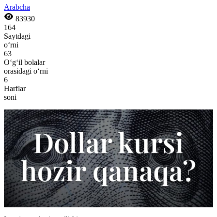
Arabcha
83930
164
Saytdagi
o‘rni
63
O‘g‘il bolalar
orasidagi o‘rni
6
Harflar
soni