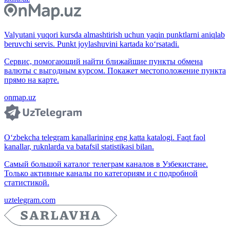
Valyutani yuqori kursda almashtirish uchun yaqin punktlarni aniqlab
beruvchi servis. Punkt joylashuvini kartada ko‘rsatadi.
Сервис, помогающий найти ближайшие пункты обмена
валюты с выгодным курсом. Покажет местоположение пункта
прямо на карте.
onmap.uz
O‘zbekcha telegram kanallarining eng katta katalogi. Faqt faol
kanallar, ruknlarda va batafsil statistikasi bilan.
Самый большой каталог телеграм каналов в Узбекистане.
Только активные каналы по категориям и с подробной
статистикой.
uztelegram.com