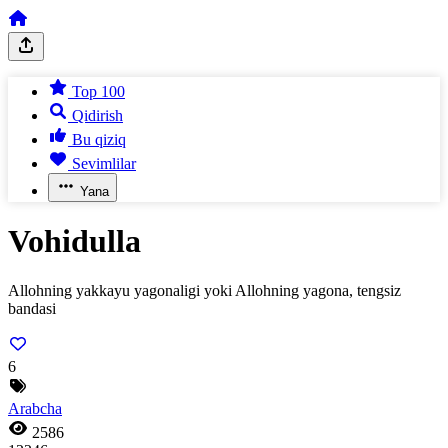
Top 100
Qidirish
Bu qiziq
Sevimlilar
Yana
Vohidulla
Allohning yakkayu yagonaligi yoki Allohning yagona, tengsiz
bandasi
6
Arabcha
2586