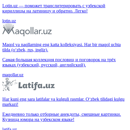
Lotin.uz — поможет транслитерировать с узбекской
кириллицы на латиницу и обратно. Легко!
lotin.uz
Maqol va naqllarning eng katta kolleksiyasi. Har bir maqol uchta
tilda (o‘zbek, rus, ingliz).
Самая большая коллекция пословиц и поговорок на трёх
языках (узбекский, русский, английский).
maqollar.uz
Har kuni eng sara latifalar va kulguli rasmlar. O‘zbek tilidagi kulgu
markazi!
Ежедневно только отборные анекдоты, смешные картинки.
Кузница юмора на узбекском языке!
latifa.uz