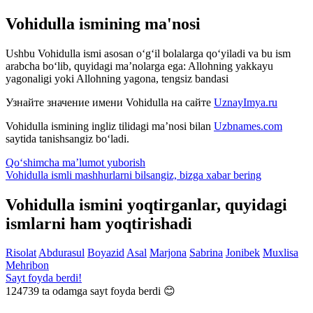
Vohidulla ismining ma'nosi
Ushbu Vohidulla ismi asosan o‘g‘il bolalarga qo‘yiladi va bu ism
arabcha bo‘lib, quyidagi ma’nolarga ega: Allohning yakkayu
yagonaligi yoki Allohning yagona, tengsiz bandasi
Узнайте значение имени
Vohidulla
на сайте
UznayImya.ru
Vohidulla
ismining ingliz tilidagi ma’nosi bilan
Uzbnames.com
saytida tanishsangiz bo‘ladi.
Qo‘shimcha ma’lumot yuborish
Vohidulla ismli mashhurlarni bilsangiz, bizga
xabar bering
Vohidulla ismini yoqtirganlar, quyidagi
ismlarni ham yoqtirishadi
Risolat
Abdurasul
Boyazid
Asal
Marjona
Sabrina
Jonibek
Muxlisa
Mehribon
Sayt foyda berdi!
124739
ta odamga sayt foyda berdi 😊