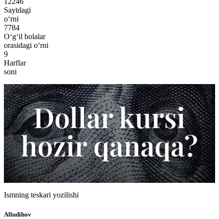
12246
Saytdagi
o‘rni
7784
O‘g‘il bolalar
orasidagi o‘rni
9
Harflar
soni
Ismning teskari yozilishi
Alludihov