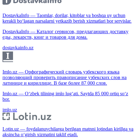
DostavkaInfo — Taomlar, dorilar, kitoblar va boshqa uy uchun
kerakli bo‘lagan narsalarni yetkazib berish xizmatlari bor servislar.
DostavkaInfo — Каталог сервисов, предлагающих доставку
еды, лекарств, книг и товаров для дома.
dostavkainfo.uz
Imlo.uz — Орфографический словарь узбекского языка
позволяющий проверить правописание узбекских слов на
латинице и кириллице. В базе более 87 000 слов.
Imlo.uz — O‘zbek tilining imlo lug‘ati. Saytda 85 000 ortiq so‘z
bor.
imlo.uz
Lotin.uz — foydalanuvchilarga berilgan matnni lotindan kirillga va
aksincha o‘girish xizmatini taklif etadi.