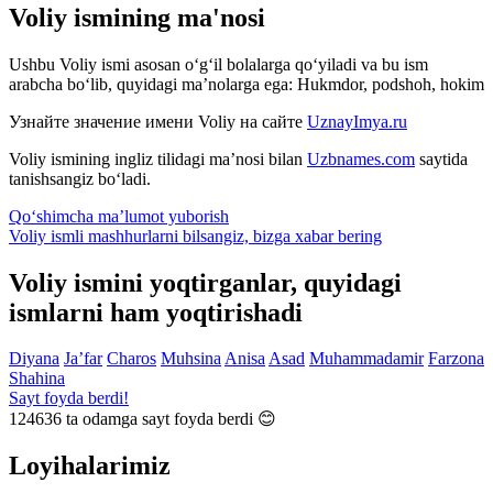
Voliy ismining ma'nosi
Ushbu Voliy ismi asosan o‘g‘il bolalarga qo‘yiladi va bu ism
arabcha bo‘lib, quyidagi ma’nolarga ega: Hukmdor, podshoh, hokim
Узнайте значение имени
Voliy
на сайте
UznayImya.ru
Voliy
ismining ingliz tilidagi ma’nosi bilan
Uzbnames.com
saytida
tanishsangiz bo‘ladi.
Qo‘shimcha ma’lumot yuborish
Voliy ismli mashhurlarni bilsangiz, bizga
xabar bering
Voliy ismini yoqtirganlar, quyidagi
ismlarni ham yoqtirishadi
Diyana
Ja’far
Charos
Muhsina
Anisa
Asad
Muhammadamir
Farzona
Shahina
Sayt foyda berdi!
124636
ta odamga sayt foyda berdi 😊
Loyihalarimiz