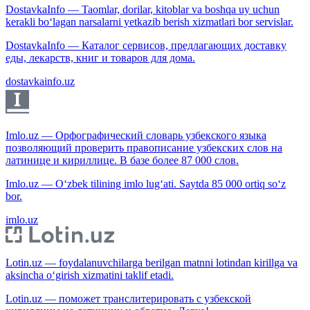
DostavkaInfo — Taomlar, dorilar, kitoblar va boshqa uy uchun
kerakli bo‘lagan narsalarni yetkazib berish xizmatlari bor servislar.
DostavkaInfo — Каталог сервисов, предлагающих доставку
еды, лекарств, книг и товаров для дома.
dostavkainfo.uz
Imlo.uz — Орфографический словарь узбекского языка
позволяющий проверить правописание узбекских слов на
латинице и кириллице. В базе более 87 000 слов.
Imlo.uz — O‘zbek tilining imlo lug‘ati. Saytda 85 000 ortiq so‘z
bor.
imlo.uz
Lotin.uz — foydalanuvchilarga berilgan matnni lotindan kirillga va
aksincha o‘girish xizmatini taklif etadi.
Lotin.uz — поможет транслитерировать с узбекской