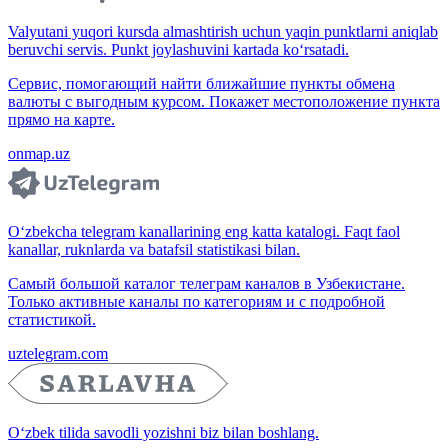
Valyutani yuqori kursda almashtirish uchun yaqin punktlarni aniqlab
beruvchi servis. Punkt joylashuvini kartada ko‘rsatadi.
Сервис, помогающий найти ближайшие пункты обмена
валюты с выгодным курсом. Покажет местоположение пункта
прямо на карте.
onmap.uz
O‘zbekcha telegram kanallarining eng katta katalogi. Faqt faol
kanallar, ruknlarda va batafsil statistikasi bilan.
Самый большой каталог телеграм каналов в Узбекистане.
Только активные каналы по категориям и с подробной
статистикой.
uztelegram.com
O‘zbek tilida savodli yozishni biz bilan boshlang.