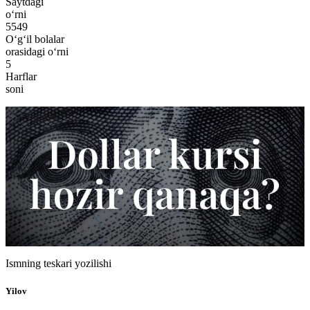
Saytdagi
o‘rni
5549
O‘g‘il bolalar
orasidagi o‘rni
5
Harflar
soni
Ismning teskari yozilishi
Yilov