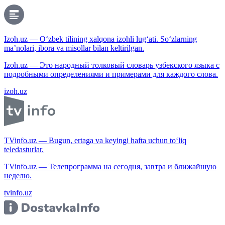
Izoh.uz — O‘zbek tilining xalqona izohli lug‘ati. So‘zlarning
ma’nolari, ibora va misollar bilan keltirilgan.
Izoh.uz — Это народный толковый словарь узбекского языка с
подробными определениями и примерами для каждого слова.
izoh.uz
TVinfo.uz — Bugun, ertaga va keyingi hafta uchun to‘liq
teledasturlar.
TVinfo.uz — Телепрограмма на сегодня, завтра и ближайшую
неделю.
tvinfo.uz