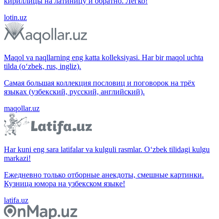
кириллицы на латиницу и обратно. Легко!
lotin.uz
Maqol va naqllarning eng katta kolleksiyasi. Har bir maqol uchta
tilda (o‘zbek, rus, ingliz).
Самая большая коллекция пословиц и поговорок на трёх
языках (узбекский, русский, английский).
maqollar.uz
Har kuni eng sara latifalar va kulguli rasmlar. O‘zbek tilidagi kulgu
markazi!
Ежедневно только отборные анекдоты, смешные картинки.
Кузница юмора на узбекском языке!
latifa.uz