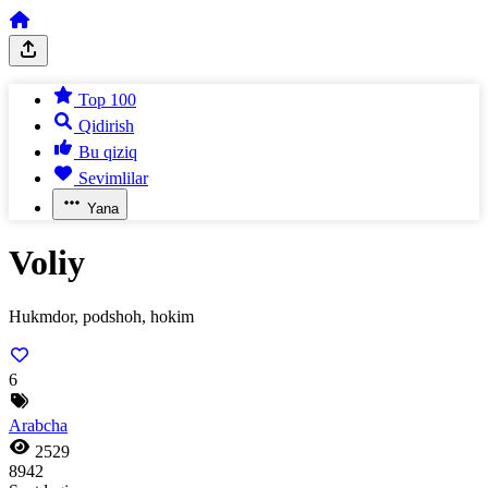
Top 100
Qidirish
Bu qiziq
Sevimlilar
Yana
Voliy
Hukmdor, podshoh, hokim
6
Arabcha
2529
8942