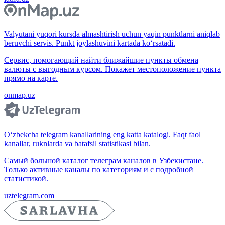
Valyutani yuqori kursda almashtirish uchun yaqin punktlarni aniqlab
beruvchi servis. Punkt joylashuvini kartada ko‘rsatadi.
Сервис, помогающий найти ближайшие пункты обмена
валюты с выгодным курсом. Покажет местоположение пункта
прямо на карте.
onmap.uz
O‘zbekcha telegram kanallarining eng katta katalogi. Faqt faol
kanallar, ruknlarda va batafsil statistikasi bilan.
Самый большой каталог телеграм каналов в Узбекистане.
Только активные каналы по категориям и с подробной
статистикой.
uztelegram.com