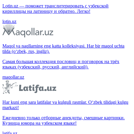
Lotin.uz — поможет транслитерировать с узбекской
кириллицы на латиницу и обратно. Легко!
lotin.uz
Maqol va naqllarning eng katta kolleksiyasi. Har bir maqol uchta
tilda (o‘zbek, rus, ingliz).
Самая большая коллекция пословиц и поговорок на трёх
языках (узбекский, русский, английский).
maqollar.uz
Har kuni eng sara latifalar va kulguli rasmlar. O‘zbek tilidagi kulgu
markazi!
Ежедневно только отборные анекдоты, смешные картинки.
Кузница юмора на узбекском языке!
latifa.uz