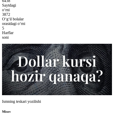
6438
Saytdagi
o‘rni
3872
O‘g‘il bolalar
orasidagi o‘rni
5
Harflar
soni
Ismning teskari yozilishi
Misov