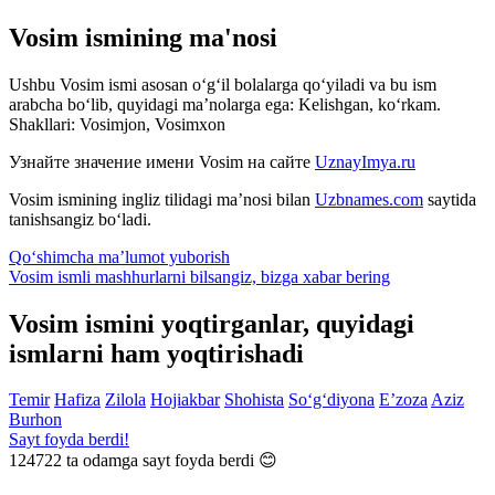
Vosim ismining ma'nosi
Ushbu Vosim ismi asosan o‘g‘il bolalarga qo‘yiladi va bu ism
arabcha bo‘lib, quyidagi ma’nolarga ega: Kelishgan, ko‘rkam.
Shakllari: Vosimjon, Vosimxon
Узнайте значение имени
Vosim
на сайте
UznayImya.ru
Vosim
ismining ingliz tilidagi ma’nosi bilan
Uzbnames.com
saytida
tanishsangiz bo‘ladi.
Qo‘shimcha ma’lumot yuborish
Vosim ismli mashhurlarni bilsangiz, bizga
xabar bering
Vosim ismini yoqtirganlar, quyidagi
ismlarni ham yoqtirishadi
Temir
Hafiza
Zilola
Hojiakbar
Shohista
So‘g‘diyona
E’zoza
Aziz
Burhon
Sayt foyda berdi!
124722
ta odamga sayt foyda berdi 😊