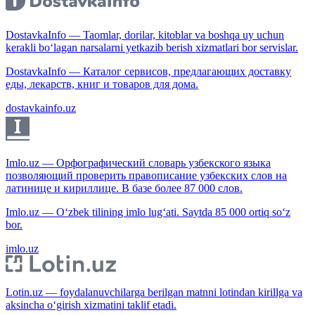
DostavkaInfo — Taomlar, dorilar, kitoblar va boshqa uy uchun
kerakli bo‘lagan narsalarni yetkazib berish xizmatlari bor servislar.
DostavkaInfo — Каталог сервисов, предлагающих доставку
еды, лекарств, книг и товаров для дома.
dostavkainfo.uz
Imlo.uz — Орфографический словарь узбекского языка
позволяющий проверить правописание узбекских слов на
латинице и кириллице. В базе более 87 000 слов.
Imlo.uz — O‘zbek tilining imlo lug‘ati. Saytda 85 000 ortiq so‘z
bor.
imlo.uz
Lotin.uz — foydalanuvchilarga berilgan matnni lotindan kirillga va
aksincha o‘girish xizmatini taklif etadi.