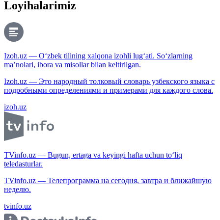
Loyihalarimiz
Izoh.uz — O‘zbek tilining xalqona izohli lug‘ati. So‘zlarning
ma’nolari, ibora va misollar bilan keltirilgan.
Izoh.uz — Это народный толковый словарь узбекского языка с
подробными определениями и примерами для каждого слова.
izoh.uz
TVinfo.uz — Bugun, ertaga va keyingi hafta uchun to‘liq
teledasturlar.
TVinfo.uz — Телепрограмма на сегодня, завтра и ближайшую
неделю.
tvinfo.uz