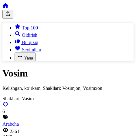
Top 100
Qidirish
Bu qiziq
Sevimlilar
Yana
Vosim
Kelishgan, ko‘rkam. Shakllari: Vosimjon, Vosimxon
Shakllari:
Vasim
6
Arabcha
2361