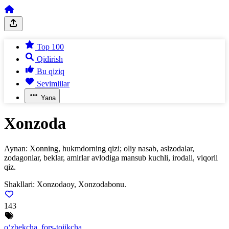
Top 100
Qidirish
Bu qiziq
Sevimlilar
Yana
Xonzoda
Aynan: Xonning, hukmdorning qizi; oliy nasab, aslzodalar,
zodagonlar, beklar, amirlar avlodiga mansub kuchli, irodali, viqorli
qiz.
Shakllari:
Xonzodaoy, Xonzodabonu.
143
o‘zbekcha, fors-tojikcha