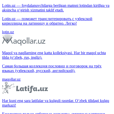
Lotin.uz — foydalanuvchilarga berilgan matnni lotindan kirillga va
aksincha o‘girish xizmatini taklif etadi.
Lotin.uz — поможет транслитерировать с узбекской
кириллицы на латиницу и обратно. Легко!
lotin.uz
Maqol va naqllarning eng katta kolleksiyasi. Har bir maqol uchta
tilda (o‘zbek, rus, ingliz).
Самая большая коллекция пословиц и поговорок на трёх
языках (узбекский, русский, английский).
maqollar.uz
Har kuni eng sara latifalar va kulguli rasmlar. O‘zbek tilidagi kulgu
markazi!
Ежедневно только отборные анекдоты, смешные картинки.