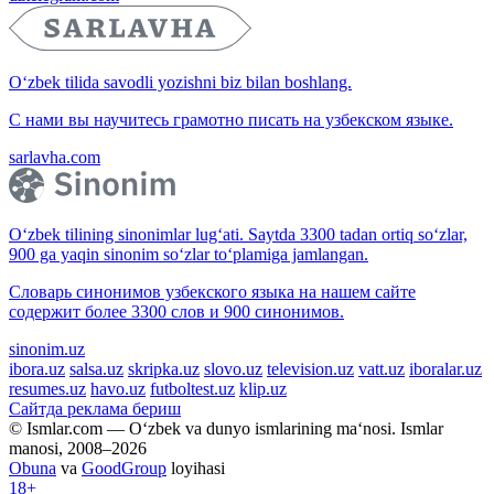
O‘zbek tilida savodli yozishni biz bilan boshlang.
С нами вы научитесь грамотно писать на узбекском языке.
sarlavha.com
O‘zbek tilining sinonimlar lug‘ati. Saytda 3300 tadan ortiq so‘zlar,
900 ga yaqin sinonim so‘zlar to‘plamiga jamlangan.
Словарь синонимов узбекского языка на нашем сайте
содержит более 3300 слов и 900 синонимов.
sinonim.uz
ibora.uz
salsa.uz
skripka.uz
slovo.uz
television.uz
vatt.uz
iboralar.uz
resumes.uz
havo.uz
futboltest.uz
klip.uz
Сайтда реклама бериш
© Ismlar.com — O‘zbek va dunyo ismlarining ma‘nosi. Ismlar
manosi, 2008–2026
Obuna
va
GoodGroup
loyihasi
18+