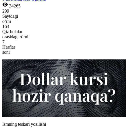
34265
299
Saytdagi
o‘rni
163
Qiz bolalar
orasidagi o‘rni
7
Harflar
soni
Ismning teskari yozilishi