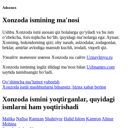
Adoznox
Xonzoda ismining ma'nosi
Ushbu Xonzoda ismi asosan qiz bolalarga qo‘yiladi va bu ism
o‘zbekcha, fors-tojikcha bo‘lib, quyidagi ma’nolarga ega: Aynan:
Xonning, hukmdorning qizi; oliy nasab, aslzodalar, zodagonlar,
beklar, amirlar avlodiga mansub kuchli, irodali, viqorli qiz.
Узнайте значение имени
Xonzoda
на сайте
UznayImya.ru
Xonzoda
ismining ingliz tilidagi ma’nosi bilan
Uzbnames.com
saytida tanishsangiz bo‘ladi.
Qo‘shimcha ma’lumot yuborish
Xonzoda ismli mashhurlarni bilsangiz, bizga
xabar bering
Xonzoda ismini yoqtirganlar, quyidagi
ismlarni ham yoqtirishadi
Malika
Nafisa
Ramzan
Shahriyor
Halid
Islom
Kamron
Alinur
Mohina