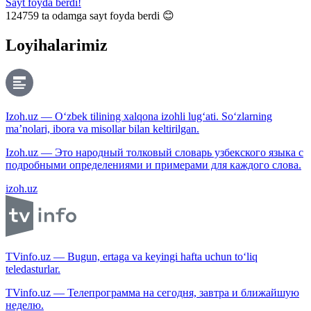
Sayt foyda berdi!
124759
ta odamga sayt foyda berdi 😊
Loyihalarimiz
Izoh.uz — O‘zbek tilining xalqona izohli lug‘ati. So‘zlarning
ma’nolari, ibora va misollar bilan keltirilgan.
Izoh.uz — Это народный толковый словарь узбекского языка с
подробными определениями и примерами для каждого слова.
izoh.uz
TVinfo.uz — Bugun, ertaga va keyingi hafta uchun to‘liq
teledasturlar.
TVinfo.uz — Телепрограмма на сегодня, завтра и ближайшую
неделю.