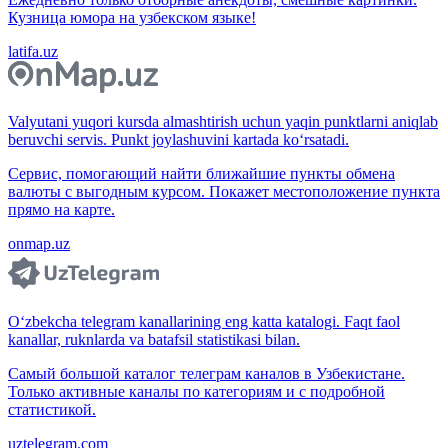
Кузница юмора на узбекском языке!
latifa.uz
Valyutani yuqori kursda almashtirish uchun yaqin punktlarni aniqlab
beruvchi servis. Punkt joylashuvini kartada ko‘rsatadi.
Сервис, помогающий найти ближайшие пункты обмена
валюты с выгодным курсом. Покажет местоположение пункта
прямо на карте.
onmap.uz
O‘zbekcha telegram kanallarining eng katta katalogi. Faqt faol
kanallar, ruknlarda va batafsil statistikasi bilan.
Самый большой каталог телеграм каналов в Узбекистане.
Только активные каналы по категориям и с подробной
статистикой.
uztelegram.com