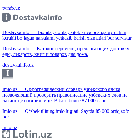
tvinfo.uz
DostavkaInfo — Taomlar, dorilar, kitoblar va boshqa uy uchun
kerakli bo‘lagan narsalarni yetkazib berish xizmatlari bor servislar.
DostavkaInfo — Каталог сервисов, предлагающих доставку
еды, лекарств, книг и товаров для дома.
dostavkainfo.uz
Imlo.uz — Орфографический словарь узбекского языка
позволяющий проверить правописание узбекских слов на
латинице и кириллице. В базе более 87 000 слов.
Imlo.uz — O‘zbek tilining imlo lug‘ati. Saytda 85 000 ortiq so‘z
bor.
imlo.uz