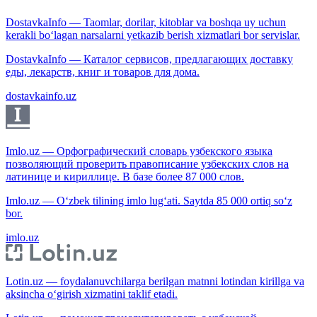
DostavkaInfo — Taomlar, dorilar, kitoblar va boshqa uy uchun
kerakli bo‘lagan narsalarni yetkazib berish xizmatlari bor servislar.
DostavkaInfo — Каталог сервисов, предлагающих доставку
еды, лекарств, книг и товаров для дома.
dostavkainfo.uz
Imlo.uz — Орфографический словарь узбекского языка
позволяющий проверить правописание узбекских слов на
латинице и кириллице. В базе более 87 000 слов.
Imlo.uz — O‘zbek tilining imlo lug‘ati. Saytda 85 000 ortiq so‘z
bor.
imlo.uz
Lotin.uz — foydalanuvchilarga berilgan matnni lotindan kirillga va
aksincha o‘girish xizmatini taklif etadi.