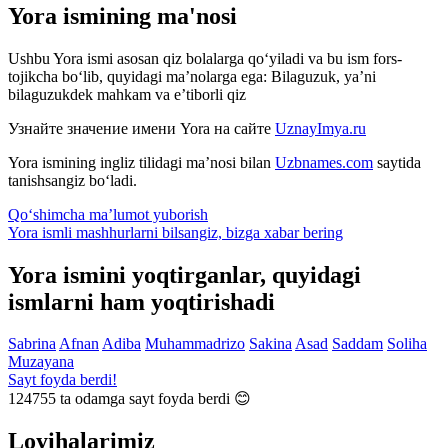
Yora ismining ma'nosi
Ushbu Yora ismi asosan qiz bolalarga qo‘yiladi va bu ism fors-
tojikcha bo‘lib, quyidagi ma’nolarga ega: Bilaguzuk, ya’ni
bilaguzukdek mahkam va e’tiborli qiz
Узнайте значение имени
Yora
на сайте
UznayImya.ru
Yora
ismining ingliz tilidagi ma’nosi bilan
Uzbnames.com
saytida
tanishsangiz bo‘ladi.
Qo‘shimcha ma’lumot yuborish
Yora ismli mashhurlarni bilsangiz, bizga
xabar bering
Yora ismini yoqtirganlar, quyidagi
ismlarni ham yoqtirishadi
Sabrina
Afnan
Adiba
Muhammadrizo
Sakina
Asad
Saddam
Soliha
Muzayana
Sayt foyda berdi!
124755
ta odamga sayt foyda berdi 😊
Loyihalarimiz