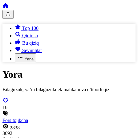
Top 100
Qidirish
Bu qiziq
Sevimlilar
Yana
Yora
Bilaguzuk, ya’ni bilaguzukdek mahkam va e’tiborli qiz
16
Fors-tojikcha
2838
3692