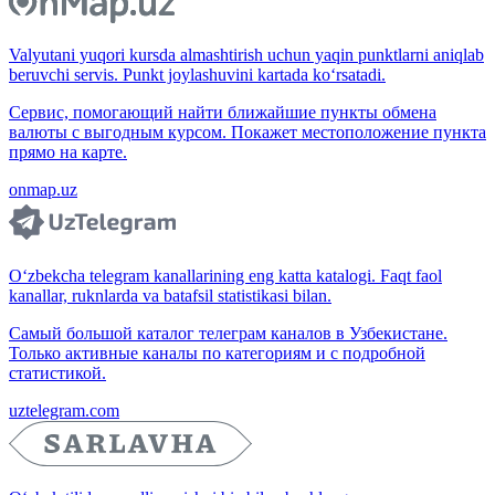
Valyutani yuqori kursda almashtirish uchun yaqin punktlarni aniqlab
beruvchi servis. Punkt joylashuvini kartada ko‘rsatadi.
Сервис, помогающий найти ближайшие пункты обмена
валюты с выгодным курсом. Покажет местоположение пункта
прямо на карте.
onmap.uz
O‘zbekcha telegram kanallarining eng katta katalogi. Faqt faol
kanallar, ruknlarda va batafsil statistikasi bilan.
Самый большой каталог телеграм каналов в Узбекистане.
Только активные каналы по категориям и с подробной
статистикой.
uztelegram.com