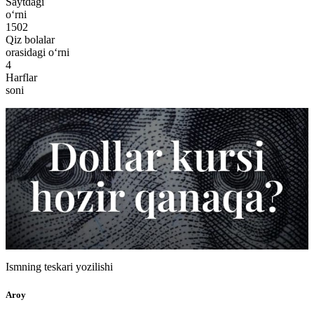
Saytdagi
o‘rni
1502
Qiz bolalar
orasidagi o‘rni
4
Harflar
soni
Ismning teskari yozilishi
Aroy