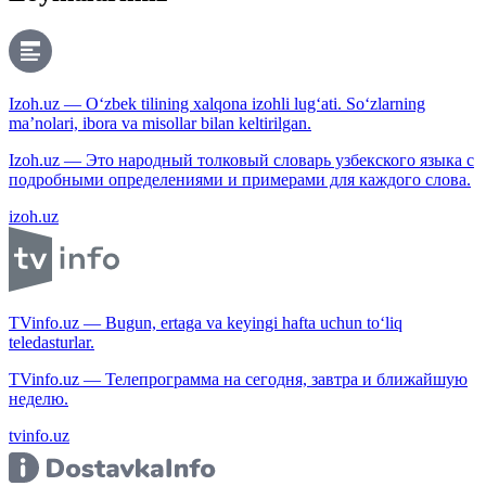
Izoh.uz — O‘zbek tilining xalqona izohli lug‘ati. So‘zlarning
ma’nolari, ibora va misollar bilan keltirilgan.
Izoh.uz — Это народный толковый словарь узбекского языка с
подробными определениями и примерами для каждого слова.
izoh.uz
TVinfo.uz — Bugun, ertaga va keyingi hafta uchun to‘liq
teledasturlar.
TVinfo.uz — Телепрограмма на сегодня, завтра и ближайшую
неделю.
tvinfo.uz