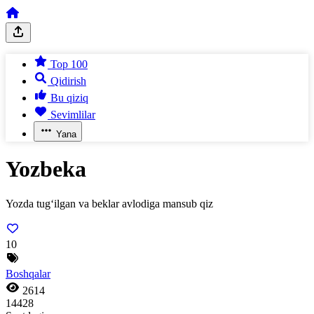
Top 100
Qidirish
Bu qiziq
Sevimlilar
Yana
Yozbeka
Yozda tug‘ilgan va beklar avlodiga mansub qiz
10
Boshqalar
2614
14428