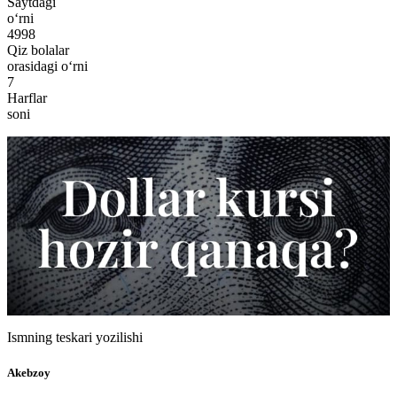
Saytdagi
o‘rni
4998
Qiz bolalar
orasidagi o‘rni
7
Harflar
soni
Ismning teskari yozilishi
Akebzoy