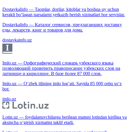
DostavkaInfo — Taomlar, dorilar, kitoblar va boshqa uy uchun
kerakli bo‘lagan narsalarni yetkazib berish xizmatlari bor servislar.
DostavkaInfo — Каталог сервисов, предлагающих доставку
еды, лекарств, книг и товаров для дома.
dostavkainfo.uz
Imlo.uz — Орфографический словарь узбекского языка
позволяющий проверить правописание узбекских слов на
латинице и кириллице. В базе более 87 000 слов.
Imlo.uz — O‘zbek tilining imlo lug‘ati. Saytda 85 000 ortiq so‘z
bor.
imlo.uz
Lotin.uz — foydalanuvchilarga berilgan matnni lotindan kirillga va
aksincha o‘girish xizmatini taklif etadi.