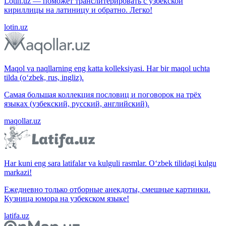
Lotin.uz — поможет транслитерировать с узбекской
кириллицы на латиницу и обратно. Легко!
lotin.uz
Maqol va naqllarning eng katta kolleksiyasi. Har bir maqol uchta
tilda (o‘zbek, rus, ingliz).
Самая большая коллекция пословиц и поговорок на трёх
языках (узбекский, русский, английский).
maqollar.uz
Har kuni eng sara latifalar va kulguli rasmlar. O‘zbek tilidagi kulgu
markazi!
Ежедневно только отборные анекдоты, смешные картинки.
Кузница юмора на узбекском языке!
latifa.uz