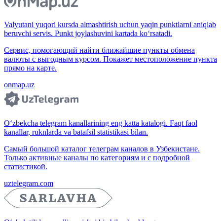
Valyutani yuqori kursda almashtirish uchun yaqin punktlarni aniqlab
beruvchi servis. Punkt joylashuvini kartada ko‘rsatadi.
Сервис, помогающий найти ближайшие пункты обмена
валюты с выгодным курсом. Покажет местоположение пункта
прямо на карте.
onmap.uz
O‘zbekcha telegram kanallarining eng katta katalogi. Faqt faol
kanallar, ruknlarda va batafsil statistikasi bilan.
Самый большой каталог телеграм каналов в Узбекистане.
Только активные каналы по категориям и с подробной
статистикой.
uztelegram.com