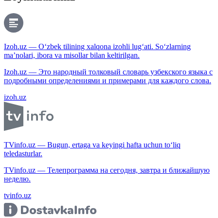
Izoh.uz — O‘zbek tilining xalqona izohli lug‘ati. So‘zlarning
ma’nolari, ibora va misollar bilan keltirilgan.
Izoh.uz — Это народный толковый словарь узбекского языка с
подробными определениями и примерами для каждого слова.
izoh.uz
TVinfo.uz — Bugun, ertaga va keyingi hafta uchun to‘liq
teledasturlar.
TVinfo.uz — Телепрограмма на сегодня, завтра и ближайшую
неделю.
tvinfo.uz