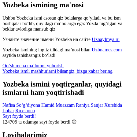
Yozbeka ismining ma'nosi
Ushbu Yozbeka ismi asosan qiz bolalarga qo‘yiladi va bu ism
boshqalar bo‘lib, quyidagi ma’nolarga ega: Yozda tug‘ilgan va
beklar avlodiga mansub qiz
Узнайте значение имени
Yozbeka
на сайте
UznayImya.ru
Yozbeka
ismining ingliz tilidagi ma’nosi bilan
Uzbnames.com
saytida tanishsangiz bo‘ladi.
Qo‘shimcha ma’lumot yuborish
Yozbeka ismli mashhurlarni bilsangiz, bizga
xabar bering
Yozbeka ismini yoqtirganlar, quyidagi
ismlarni ham yoqtirishadi
Nafisa
So‘g‘diyona
Hamid
Muazzam
Raniya
Sanjar
Xurshida
Lobar
Ruxshona
Sayt foyda berdi!
124705
ta odamga sayt foyda berdi 😊
Loyihalarimiz