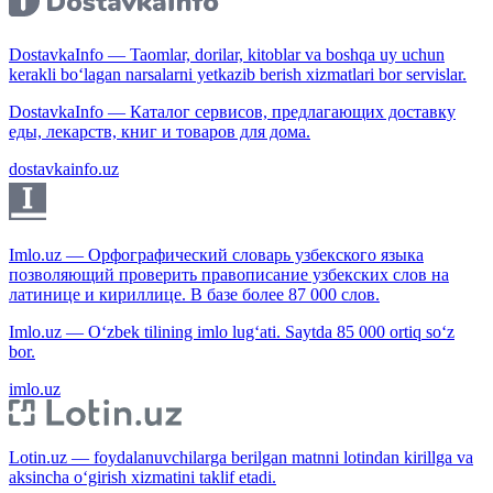
DostavkaInfo — Taomlar, dorilar, kitoblar va boshqa uy uchun
kerakli bo‘lagan narsalarni yetkazib berish xizmatlari bor servislar.
DostavkaInfo — Каталог сервисов, предлагающих доставку
еды, лекарств, книг и товаров для дома.
dostavkainfo.uz
Imlo.uz — Орфографический словарь узбекского языка
позволяющий проверить правописание узбекских слов на
латинице и кириллице. В базе более 87 000 слов.
Imlo.uz — O‘zbek tilining imlo lug‘ati. Saytda 85 000 ortiq so‘z
bor.
imlo.uz
Lotin.uz — foydalanuvchilarga berilgan matnni lotindan kirillga va
aksincha o‘girish xizmatini taklif etadi.