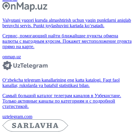
Valyutani yuqori kursda almashtirish uchun yaqin punktlarni aniqlab
beruvchi servis. Punkt joylashuvini kartada ko‘rsatadi.
Сервис, помогающий найти ближайшие пункты обмена
валюты с выгодным курсом. Покажет местоположение пункта
прямо на карте.
onmap.uz
O‘zbekcha telegram kanallarining eng katta katalogi. Faqt faol
kanallar, ruknlarda va batafsil statistikasi bilan.
Самый большой каталог телеграм каналов в Узбекистане.
Только активные каналы по категориям и с подробной
статистикой.
uztelegram.com