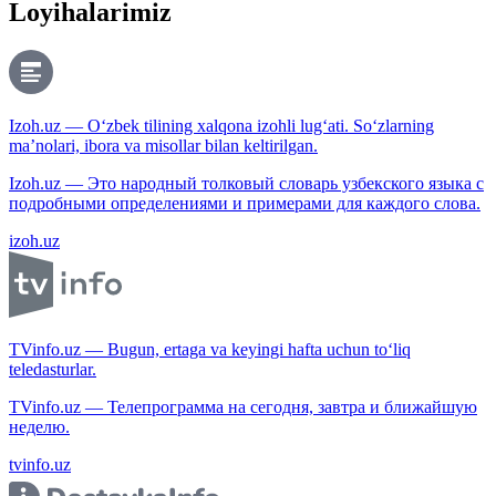
Loyihalarimiz
Izoh.uz — O‘zbek tilining xalqona izohli lug‘ati. So‘zlarning
ma’nolari, ibora va misollar bilan keltirilgan.
Izoh.uz — Это народный толковый словарь узбекского языка с
подробными определениями и примерами для каждого слова.
izoh.uz
TVinfo.uz — Bugun, ertaga va keyingi hafta uchun to‘liq
teledasturlar.
TVinfo.uz — Телепрограмма на сегодня, завтра и ближайшую
неделю.
tvinfo.uz