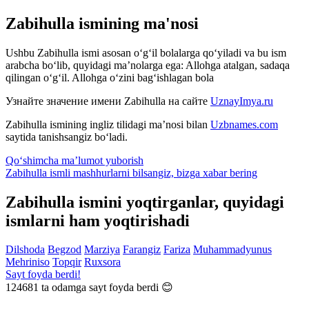
Zabihulla ismining ma'nosi
Ushbu Zabihulla ismi asosan o‘g‘il bolalarga qo‘yiladi va bu ism
arabcha bo‘lib, quyidagi ma’nolarga ega: Allohga atalgan, sadaqa
qilingan o‘g‘il. Allohga o‘zini bag‘ishlagan bola
Узнайте значение имени
Zabihulla
на сайте
UznayImya.ru
Zabihulla
ismining ingliz tilidagi ma’nosi bilan
Uzbnames.com
saytida tanishsangiz bo‘ladi.
Qo‘shimcha ma’lumot yuborish
Zabihulla ismli mashhurlarni bilsangiz, bizga
xabar bering
Zabihulla ismini yoqtirganlar, quyidagi
ismlarni ham yoqtirishadi
Dilshoda
Begzod
Marziya
Farangiz
Fariza
Muhammadyunus
Mehriniso
Topqir
Ruxsora
Sayt foyda berdi!
124681
ta odamga sayt foyda berdi 😊