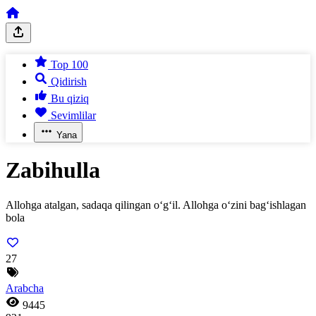
Top 100
Qidirish
Bu qiziq
Sevimlilar
Yana
Zabihulla
Allohga atalgan, sadaqa qilingan o‘g‘il. Allohga o‘zini bag‘ishlagan
bola
27
Arabcha
9445