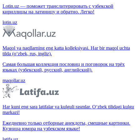
Lotin.uz — поможет транслитерировать с узбекской
кириллицы на латиницу и обратно. Легко!
lotin.uz
Maqol va naqllarning eng katta kolleksiyasi. Har bir maqol uchta
tilda (o‘zbek, rus, ingliz).
Самая большая коллекция пословиц и поговорок на трёх
языках (узбекский, русский, английский).
maqollar.uz
Har kuni eng sara latifalar va kulguli rasmlar. O‘zbek tilidagi kulgu
markazi!
Ежедневно только отборные анекдоты, смешные картинки.
Кузница юмора на узбекском языке!
latifa.uz