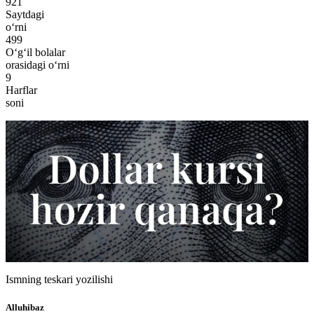
921
Saytdagi
o‘rni
499
O‘g‘il bolalar
orasidagi o‘rni
9
Harflar
soni
Ismning teskari yozilishi
Alluhibaz