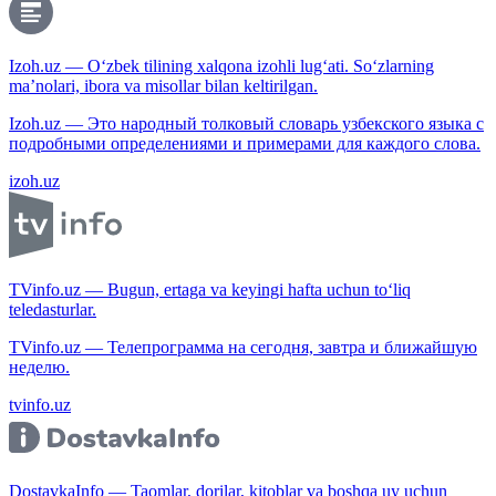
Izoh.uz — O‘zbek tilining xalqona izohli lug‘ati. So‘zlarning
ma’nolari, ibora va misollar bilan keltirilgan.
Izoh.uz — Это народный толковый словарь узбекского языка с
подробными определениями и примерами для каждого слова.
izoh.uz
TVinfo.uz — Bugun, ertaga va keyingi hafta uchun to‘liq
teledasturlar.
TVinfo.uz — Телепрограмма на сегодня, завтра и ближайшую
неделю.
tvinfo.uz
DostavkaInfo — Taomlar, dorilar, kitoblar va boshqa uy uchun