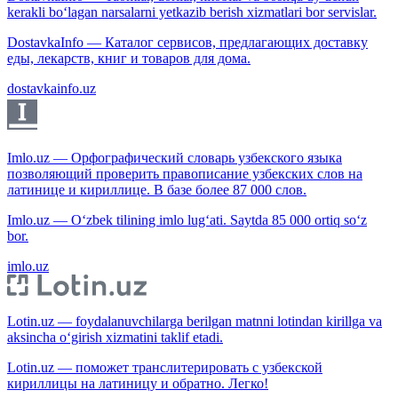
kerakli bo‘lagan narsalarni yetkazib berish xizmatlari bor servislar.
DostavkaInfo — Каталог сервисов, предлагающих доставку
еды, лекарств, книг и товаров для дома.
dostavkainfo.uz
Imlo.uz — Орфографический словарь узбекского языка
позволяющий проверить правописание узбекских слов на
латинице и кириллице. В базе более 87 000 слов.
Imlo.uz — O‘zbek tilining imlo lug‘ati. Saytda 85 000 ortiq so‘z
bor.
imlo.uz
Lotin.uz — foydalanuvchilarga berilgan matnni lotindan kirillga va
aksincha o‘girish xizmatini taklif etadi.
Lotin.uz — поможет транслитерировать с узбекской
кириллицы на латиницу и обратно. Легко!