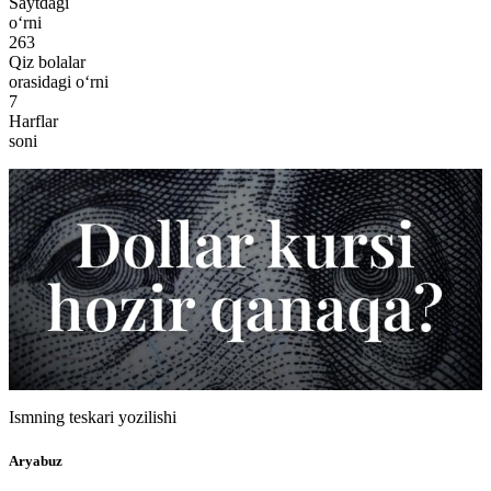
Saytdagi
o‘rni
263
Qiz bolalar
orasidagi o‘rni
7
Harflar
soni
Ismning teskari yozilishi
Aryabuz