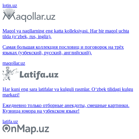
lotin.uz
Maqol va naqllarning eng katta kolleksiyasi. Har bir maqol uchta
tilda (o‘zbek, rus, ingliz).
Самая большая коллекция пословиц и поговорок на трёх
языках (узбекский, русский, английский).
maqollar.uz
Har kuni eng sara latifalar va kulguli rasmlar. O‘zbek tilidagi kulgu
markazi!
Ежедневно только отборные анекдоты, смешные картинки.
Кузница юмора на узбекском языке!
latifa.uz