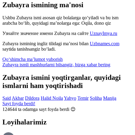
Zubayra ismining ma'nosi
Ushbu Zubayra ismi asosan qiz bolalarga qo‘yiladi va bu ism
arabcha bo‘lib, quyidagi ma’nolarga ega: Oqila, dono qiz
Узнайте значение имени
Zubayra
на сайте
UznayImya.ru
Zubayra
ismining ingliz tilidagi ma’nosi bilan
Uzbnames.com
saytida tanishsangiz bo‘ladi.
Qo‘shimcha ma’lumot yuborish
Zubayra ismli mashhurlarni bilsangiz, bizga
xabar bering
Zubayra ismini yoqtirganlar, quyidagi
ismlarni ham yoqtirishadi
Said
Akbar
Dildora
Halid
Noila
Yahyo
Temir
Soliha
Manija
Sayt foyda berdi!
124644
ta odamga sayt foyda berdi 😊
Loyihalarimiz