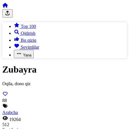
Top 100
Qidirish
Bu qiziq
Sevimlilar
Yana
Zubayra
Oqila, dono qiz
88
Arabcha
19264
512