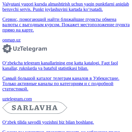
Valyutani yuqori kursda almashtirish uchun yaqin punktlarni aniqlab
beruvchi servis. Punkt joylashuvini kartada ko‘rsatadi.
Сервис, помогающий найти ближайшие пункты обмена
валюты с выгодным курсом. Покажет местоположение пункта
прямо на карте.
onmap.uz
O‘zbekcha telegram kanallarining eng katta katalogi. Faqt faol
kanallar, ruknlarda va batafsil statistikasi bilan.
Самый большой каталог телеграм каналов в Узбекистане.
Только активные каналы по категориям и с подробной
статистикой.
uztelegram.com
O‘zbek tilida savodli yozishni biz bilan boshlang.