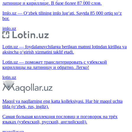
латинице и кириллице. В базе более 87 000 слов.
Imlo.uz — O‘zbek tilining imlo lug‘ati. Saytda 85 000 ortiq so‘z
bor.
imlo.uz
Lotin.uz — foydalanuvchilarga berilgan matnni lotindan kirillga va
aksincha o‘girish xizmatini taklif etadi.
Lotin.uz — поможет транслитерировать с узбекской
кириллицы на латиницу и обратно. Легко!
lotin.uz
Maqol va naqllarning eng katta kolleksiyasi. Har bir maqol uchta
tilda (o‘zbek, rus, ingliz).
Самая большая коллекция пословиц и поговорок на трёх
языках (узбекский, русский, английский).
maqollar.uz