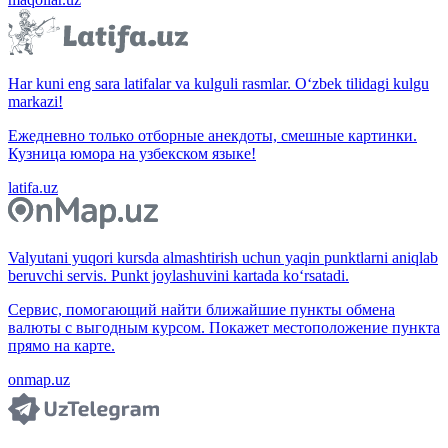
Har kuni eng sara latifalar va kulguli rasmlar. O‘zbek tilidagi kulgu
markazi!
Ежедневно только отборные анекдоты, смешные картинки.
Кузница юмора на узбекском языке!
latifa.uz
Valyutani yuqori kursda almashtirish uchun yaqin punktlarni aniqlab
beruvchi servis. Punkt joylashuvini kartada ko‘rsatadi.
Сервис, помогающий найти ближайшие пункты обмена
валюты с выгодным курсом. Покажет местоположение пункта
прямо на карте.
onmap.uz