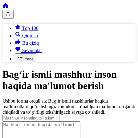
Top 100
Qidirish
Bu qiziq
Sevimlilar
Yana
Bag‘ir ismli mashhur inson
haqida ma'lumot berish
Ushbu forma orqali siz Bag‘ir ismli mashhurlar haqida
ma’lumotlarni jo‘natishingiz mumkin. Jo‘natilgan ma’lumot o‘rganib
chiqiladi va to‘g‘riligi tekshirilgach saytga qo‘shiladi.