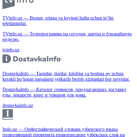
TVinfo.uz — Bugun, ertaga va keyingi hafta uchun to‘liq
teledasturlar.
TVinfo.uz — Телепрограмма на сегодня, завтра и ближайшую
неделю.
tvinfo.uz
DostavkaInfo — Taomlar, dorilar, kitoblar va boshqa uy uchun
kerakli bo‘lagan narsalarni yetkazib berish xizmatlari bor servislar.
DostavkaInfo — Каталог сервисов, предлагающих доставку
еды, лекарств, книг и товаров для дома.
dostavkainfo.uz
Imlo.uz — Орфографический словарь узбекского языка
позволяющий проверить правописание узбекских слов на