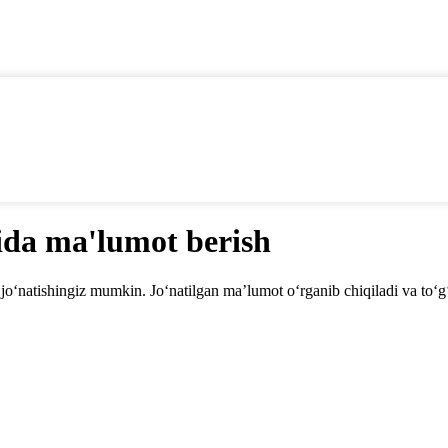
ida ma'lumot berish
‘natishingiz mumkin. Jo‘natilgan ma’lumot o‘rganib chiqiladi va to‘g‘ri