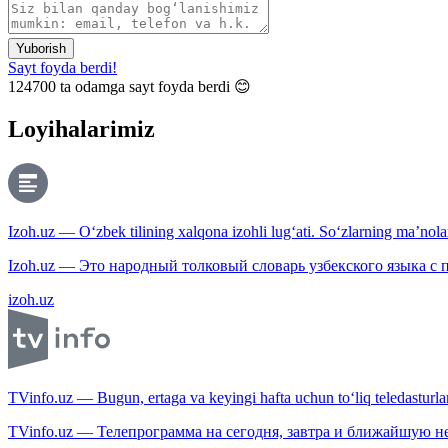
Yuborish
Sayt foyda berdi!
124700
ta odamga sayt foyda berdi 😊
Loyihalarimiz
Izoh.uz — O‘zbek tilining xalqona izohli lug‘ati. So‘zlarning ma’nolari
Izoh.uz — Это народный толковый словарь узбекского языка с
izoh.uz
TVinfo.uz — Bugun, ertaga va keyingi hafta uchun to‘liq teledasturlar
TVinfo.uz — Телепрограмма на сегодня, завтра и ближайшую н