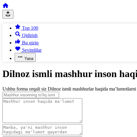
Top 100
Qidirish
Bu qiziq
Sevimlilar
Yana
Dilnoz ismli mashhur inson haq
Ushbu forma orqali siz Dilnoz ismli mashhurlar haqida ma’lumotlarni jo