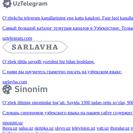
O‘zbekcha telegram kanallarining eng katta katalogi. Faqt faol kanallar,
Самый большой каталог телеграм каналов в Узбекистане. Тольк
uztelegram.com
O‘zbek tilida savodli yozishni biz bilan boshlang.
С нами вы научитесь грамотно писать на узбекском языке.
sarlavha.com
O‘zbek tilining sinonimlar lug‘ati. Saytda 3300 tadan ortiq so‘zlar, 9
Словарь синонимов узбекского языка на нашем сайте содержит 
sinonim.uz
ibora.uz
salsa.uz
skripka.uz
slovo.uz
television.uz
vatt.uz
iboralar.uz
r