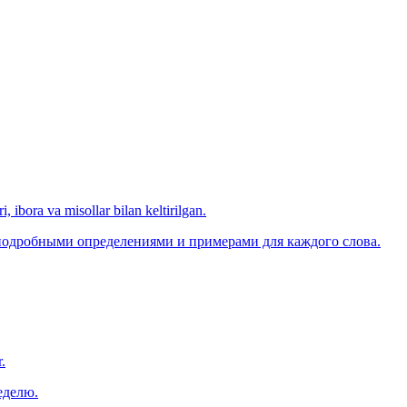
, ibora va misollar bilan keltirilgan.
 подробными определениями и примерами для каждого слова.
.
еделю.