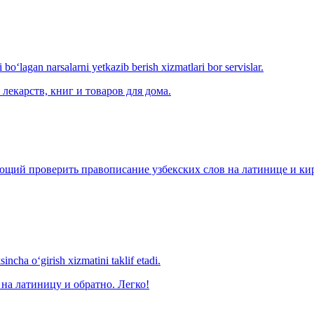
o‘lagan narsalarni yetkazib berish xizmatlari bor servislar.
лекарств, книг и товаров для дома.
щий проверить правописание узбекских слов на латинице и кири
ncha o‘girish xizmatini taklif etadi.
на латиницу и обратно. Легко!