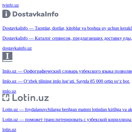
tvinfo.uz
DostavkaInfo — Taomlar, dorilar, kitoblar va boshqa uy uchun kerakli b
DostavkaInfo — Каталог сервисов, предлагающих доставку еды, 
dostavkainfo.uz
Imlo.uz — Орфографический словарь узбекского языка позволяю
Imlo.uz — O‘zbek tilining imlo lug‘ati. Saytda 85 000 ortiq so‘z bor.
imlo.uz
Lotin.uz — foydalanuvchilarga berilgan matnni lotindan kirillga va aksi
Lotin.uz — поможет транслитерировать с узбекской кириллицы 
lotin.uz