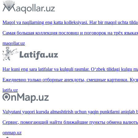
Maqol va naqllarning eng katta kolleksiyasi. Har bir maqol uchta tilda 
Самая большая коллекция пословиц и поговорок на трёх языках
maqollar.uz
Har kuni eng sara latifalar va kulguli rasmlar. O‘zbek tilidagi kulgu m
Ежедневно только отборные анекдоты, смешные картинки. Куз
latifa.uz
Valyutani yuqori kursda almashtirish uchun yaqin punktlarni aniqlab b
Сервис, помогающий найти ближайшие пункты обмена валюты 
onmap.uz