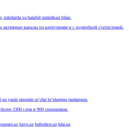
 ruknlarda va batafsil statistikasi bilan.
о активные каналы по категориям и с подробной статистикой.
00 ga yaqin sinonim so‘zlar to‘plamiga jamlangan.
более 3300 слов и 900 синонимов.
esumes.uz
havo.uz
futboltest.uz
klip.uz