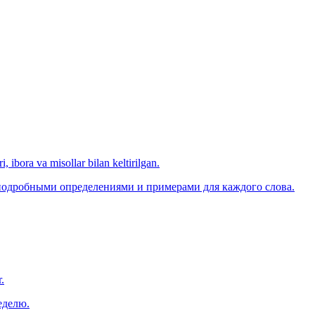
, ibora va misollar bilan keltirilgan.
 подробными определениями и примерами для каждого слова.
.
еделю.