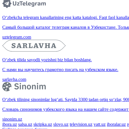
O‘zbekcha telegram kanallarining eng katta katalogi. Faqt faol kanallar,
Самый большой каталог телеграм каналов в Узбекистане. Тольк
uztelegram.com
O‘zbek tilida savodli yozishni biz bilan boshlang.
С нами вы научитесь грамотно писать на узбекском языке.
sarlavha.com
O‘zbek tilining sinonimlar lug‘ati. Saytda 3300 tadan ortiq so‘zlar, 9
Словарь синонимов узбекского языка на нашем сайте содержит 
sinonim.uz
ibora.uz
salsa.uz
skripka.uz
slovo.uz
television.uz
vatt.uz
iboralar.uz
r