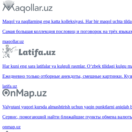
Maqol va naqllarning eng katta kolleksiyasi. Har bir maqol uchta tilda 
Самая большая коллекция пословиц и поговорок на трёх языках
maqollar.uz
Har kuni eng sara latifalar va kulguli rasmlar. O‘zbek tilidagi kulgu m
Ежедневно только отборные анекдоты, смешные картинки. Куз
latifa.uz
Valyutani yuqori kursda almashtirish uchun yaqin punktlarni aniqlab b
Сервис, помогающий найти ближайшие пункты обмена валюты 
onmap.uz