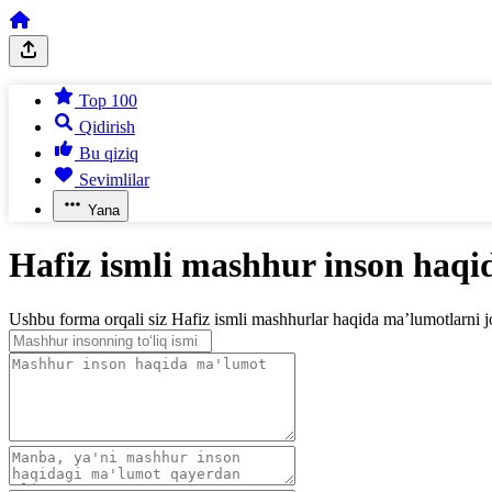
Top 100
Qidirish
Bu qiziq
Sevimlilar
Yana
Hafiz ismli mashhur inson haqi
Ushbu forma orqali siz Hafiz ismli mashhurlar haqida ma’lumotlarni jo‘