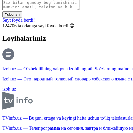
Yuborish
Sayt foyda berdi!
124706
ta odamga sayt foyda berdi 😊
Loyihalarimiz
Izoh.uz — O‘zbek tilining xalqona izohli lug‘ati. So‘zlarning ma’nolari
Izoh.uz — Это народный толковый словарь узбекского языка с
izoh.uz
TVinfo.uz — Bugun, ertaga va keyingi hafta uchun to‘liq teledasturlar
TVinfo.uz — Телепрограмма на сегодня, завтра и ближайшую н