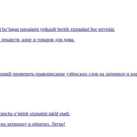
o‘lagan narsalarni yetkazib berish xizmatlari bor servislar.
лекарств, книг и товаров для дома.
щий проверить правописание узбекских слов на латинице и кири
ncha o‘girish xizmatini taklif etadi.
на латиницу и обратно. Легко!