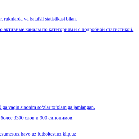
 ruknlarda va batafsil statistikasi bilan.
о активные каналы по категориям и с подробной статистикой.
00 ga yaqin sinonim so‘zlar to‘plamiga jamlangan.
более 3300 слов и 900 синонимов.
esumes.uz
havo.uz
futboltest.uz
klip.uz