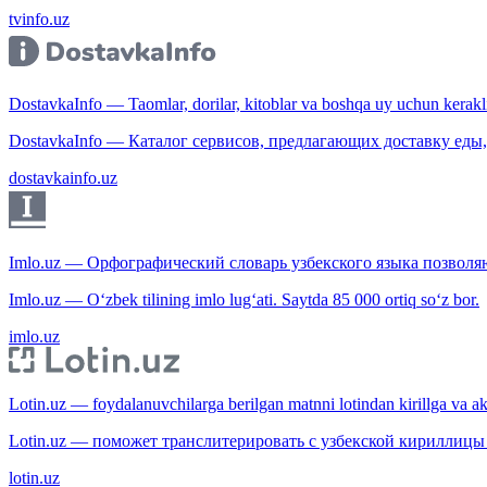
tvinfo.uz
DostavkaInfo — Taomlar, dorilar, kitoblar va boshqa uy uchun kerakli b
DostavkaInfo — Каталог сервисов, предлагающих доставку еды, 
dostavkainfo.uz
Imlo.uz — Орфографический словарь узбекского языка позволяю
Imlo.uz — O‘zbek tilining imlo lug‘ati. Saytda 85 000 ortiq so‘z bor.
imlo.uz
Lotin.uz — foydalanuvchilarga berilgan matnni lotindan kirillga va aksi
Lotin.uz — поможет транслитерировать с узбекской кириллицы 
lotin.uz