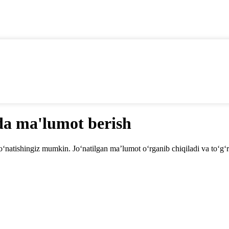
da ma'lumot berish
natishingiz mumkin. Jo‘natilgan ma’lumot o‘rganib chiqiladi va to‘g‘ril