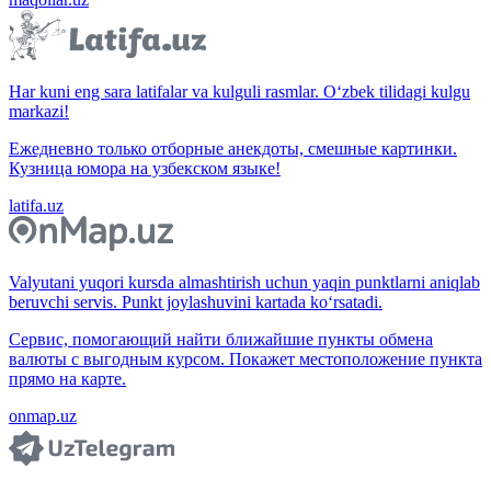
Har kuni eng sara latifalar va kulguli rasmlar. O‘zbek tilidagi kulgu
markazi!
Ежедневно только отборные анекдоты, смешные картинки.
Кузница юмора на узбекском языке!
latifa.uz
Valyutani yuqori kursda almashtirish uchun yaqin punktlarni aniqlab
beruvchi servis. Punkt joylashuvini kartada ko‘rsatadi.
Сервис, помогающий найти ближайшие пункты обмена
валюты с выгодным курсом. Покажет местоположение пункта
прямо на карте.
onmap.uz