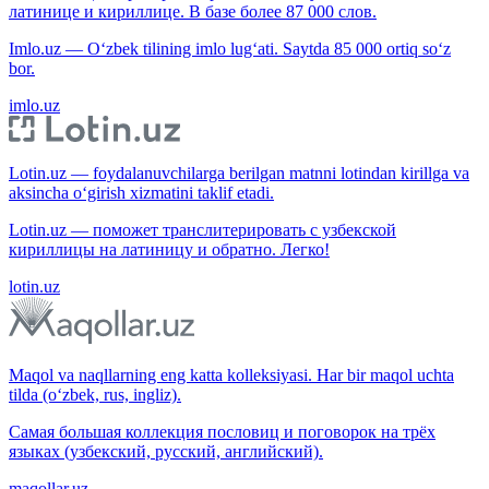
латинице и кириллице. В базе более 87 000 слов.
Imlo.uz — O‘zbek tilining imlo lug‘ati. Saytda 85 000 ortiq so‘z
bor.
imlo.uz
Lotin.uz — foydalanuvchilarga berilgan matnni lotindan kirillga va
aksincha o‘girish xizmatini taklif etadi.
Lotin.uz — поможет транслитерировать с узбекской
кириллицы на латиницу и обратно. Легко!
lotin.uz
Maqol va naqllarning eng katta kolleksiyasi. Har bir maqol uchta
tilda (o‘zbek, rus, ingliz).
Самая большая коллекция пословиц и поговорок на трёх
языках (узбекский, русский, английский).
maqollar.uz