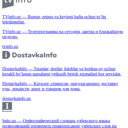
TVinfo.uz — Bugun, ertaga va keyingi hafta uchun to‘liq
teledasturlar.
TVinfo.uz — Телепрограмма на сегодня, завтра и ближайшую
неделю.
tvinfo.uz
DostavkaInfo — Taomlar, dorilar, kitoblar va boshqa uy uchun
kerakli bo‘lagan narsalarni yetkazib berish xizmatlari bor servislar.
DostavkaInfo — Каталог сервисов, предлагающих доставку
еды, лекарств, книг и товаров для дома.
dostavkainfo.uz
Imlo.uz — Орфографический словарь узбекского языка
позволяющий проверить правописание узбекских слов на