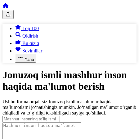
Top 100
Qidirish
Bu qiziq
Sevimlilar
Yana
Jonuzoq ismli mashhur inson
haqida ma'lumot berish
Ushbu forma orqali siz Jonuzoq ismli mashhurlar haqida
ma’lumotlarni jo‘natishingiz mumkin. Jo‘natilgan ma’lumot o‘rganib
chiqiladi va to‘g‘riligi tekshirilgach saytga qo‘shiladi.