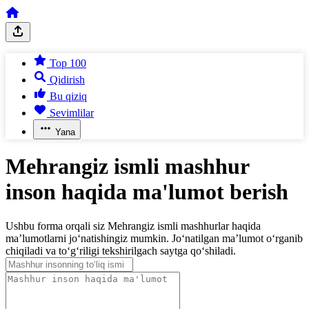
Top 100
Qidirish
Bu qiziq
Sevimlilar
Yana
Mehrangiz ismli mashhur
inson haqida ma'lumot berish
Ushbu forma orqali siz Mehrangiz ismli mashhurlar haqida
ma’lumotlarni jo‘natishingiz mumkin. Jo‘natilgan ma’lumot o‘rganib
chiqiladi va to‘g‘riligi tekshirilgach saytga qo‘shiladi.