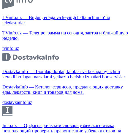
TVinfo.uz — Bugun, ertaga va keyingi hafta uchun to‘liq
teledasturlar.
TVinfo.uz — Телепрограмма на сегодня, завтра и ближайшую
неделю.
tvinfo.uz
DostavkaInfo — Taomlar, dorilar, kitoblar va boshqa uy uchun
kerakli bo‘lagan narsalarni yetkazib berish xizmatlari bor servislar.
DostavkaInfo — Каталог сервисов, предлагающих доставку
еды, лекарств, книг и товаров для дома.
dostavkainfo.uz
Imlo.uz — Орфографический словарь узбекского языка
позволяющий проверить правописание узбекских слов на