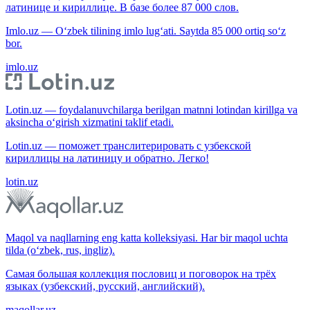
латинице и кириллице. В базе более 87 000 слов.
Imlo.uz — O‘zbek tilining imlo lug‘ati. Saytda 85 000 ortiq so‘z
bor.
imlo.uz
Lotin.uz — foydalanuvchilarga berilgan matnni lotindan kirillga va
aksincha o‘girish xizmatini taklif etadi.
Lotin.uz — поможет транслитерировать с узбекской
кириллицы на латиницу и обратно. Легко!
lotin.uz
Maqol va naqllarning eng katta kolleksiyasi. Har bir maqol uchta
tilda (o‘zbek, rus, ingliz).
Самая большая коллекция пословиц и поговорок на трёх
языках (узбекский, русский, английский).
maqollar.uz