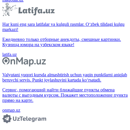
Har kuni eng sara latifalar va kulguli rasmlar. O‘zbek tilidagi kulgu
markazi!
Ежедневно только отборные анекдоты, смешные картинки.
Кузница юмора на узбекском языке!
latifa.uz
Valyutani yuqori kursda almashtirish uchun yaqin punktlarni aniqlab
beruvchi servis. Punkt joylashuvini kartada ko‘rsatadi.
Сервис, помогающий найти ближайшие пункты обмена
валюты с выгодным курсом. Покажет местоположение пункта
прямо на карте.
onmap.uz