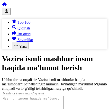
Top 100
Qidirish
Bu qiziq
Sevimlilar
Yana
Vazira ismli mashhur inson
haqida ma'lumot berish
Ushbu forma orqali siz Vazira ismli mashhurlar haqida
ma’lumotlarni jo‘natishingiz mumkin. Jo‘natilgan ma’lumot o‘rganib
chiqiladi va to‘g‘riligi tekshirilgach saytga qo‘shiladi.