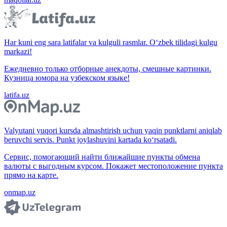
Har kuni eng sara latifalar va kulguli rasmlar. O‘zbek tilidagi kulgu
markazi!
Ежедневно только отборные анекдоты, смешные картинки.
Кузница юмора на узбекском языке!
latifa.uz
Valyutani yuqori kursda almashtirish uchun yaqin punktlarni aniqlab
beruvchi servis. Punkt joylashuvini kartada ko‘rsatadi.
Сервис, помогающий найти ближайшие пункты обмена
валюты с выгодным курсом. Покажет местоположение пункта
прямо на карте.
onmap.uz