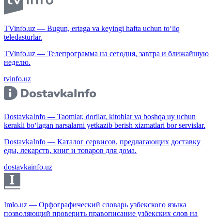
TVinfo.uz — Bugun, ertaga va keyingi hafta uchun to‘liq
teledasturlar.
TVinfo.uz — Телепрограмма на сегодня, завтра и ближайшую
неделю.
tvinfo.uz
DostavkaInfo — Taomlar, dorilar, kitoblar va boshqa uy uchun
kerakli bo‘lagan narsalarni yetkazib berish xizmatlari bor servislar.
DostavkaInfo — Каталог сервисов, предлагающих доставку
еды, лекарств, книг и товаров для дома.
dostavkainfo.uz
Imlo.uz — Орфографический словарь узбекского языка
позволяющий проверить правописание узбекских слов на