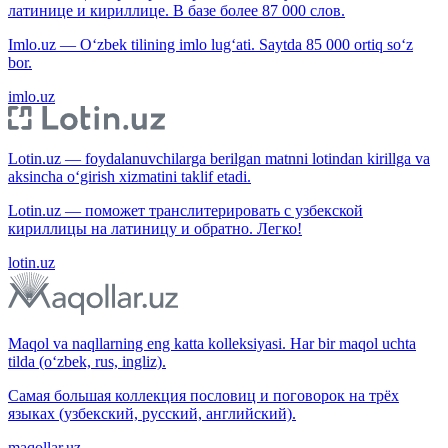
латинице и кириллице. В базе более 87 000 слов.
Imlo.uz — O‘zbek tilining imlo lug‘ati. Saytda 85 000 ortiq so‘z
bor.
imlo.uz
Lotin.uz — foydalanuvchilarga berilgan matnni lotindan kirillga va
aksincha o‘girish xizmatini taklif etadi.
Lotin.uz — поможет транслитерировать с узбекской
кириллицы на латиницу и обратно. Легко!
lotin.uz
Maqol va naqllarning eng katta kolleksiyasi. Har bir maqol uchta
tilda (o‘zbek, rus, ingliz).
Самая большая коллекция пословиц и поговорок на трёх
языках (узбекский, русский, английский).
maqollar.uz