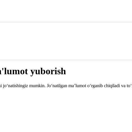
'lumot yuborish
o‘natishingiz mumkin. Jo‘natilgan ma’lumot o‘rganib chiqiladi va to‘g‘r