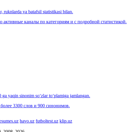
 ruknlarda va batafsil statistikasi bilan.
о активные каналы по категориям и с подробной статистикой.
00 ga yaqin sinonim so‘zlar to‘plamiga jamlangan.
более 3300 слов и 900 синонимов.
esumes.uz
havo.uz
futboltest.uz
klip.uz
si, 2008–2026