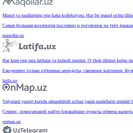
Maqol va naqllarning eng katta kolleksiyasi. Har bir maqol uchta tilda 
Самая большая коллекция пословиц и поговорок на трёх языках
maqollar.uz
Har kuni eng sara latifalar va kulguli rasmlar. O‘zbek tilidagi kulgu m
Ежедневно только отборные анекдоты, смешные картинки. Куз
latifa.uz
Valyutani yuqori kursda almashtirish uchun yaqin punktlarni aniqlab b
Сервис, помогающий найти ближайшие пункты обмена валюты 
onmap.uz