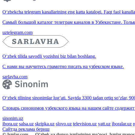
O‘zbekcha telegram kanallarining eng katta katalogi. Faqt faol kanallar,
Самый большой каталог телеграм каналов в Узбекистане. Тольк
uztelegram.com
O‘zbek tilida savodli yozishni biz bilan boshlang.
С нами вы научитесь грамотно писать на узбекском языке.
sarlavha.com
O‘zbek tilining sinonimlar lug‘ati. Saytda 3300 tadan ortiq so‘zlar, 9
Словарь синонимов узбекского языка на нашем сайте содержит 
sinonim.uz
ibora.uz
salsa.uz
skripka.uz
slovo.uz
television.uz
vatt.uz
iboralar.uz
r
Сайтда реклама бериш
© Ismlar.com — O‘zbek va dunyo ismlarining ma‘nosi. Ismlar mano