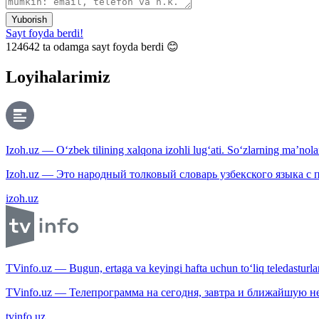
Yuborish
Sayt foyda berdi!
124642
ta odamga sayt foyda berdi 😊
Loyihalarimiz
Izoh.uz — O‘zbek tilining xalqona izohli lug‘ati. So‘zlarning ma’nolari
Izoh.uz — Это народный толковый словарь узбекского языка с
izoh.uz
TVinfo.uz — Bugun, ertaga va keyingi hafta uchun to‘liq teledasturlar
TVinfo.uz — Телепрограмма на сегодня, завтра и ближайшую н
tvinfo.uz