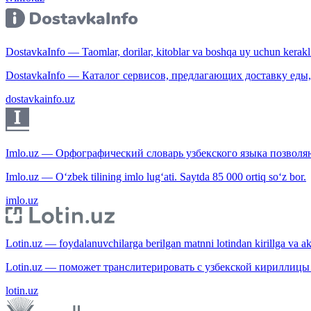
DostavkaInfo — Taomlar, dorilar, kitoblar va boshqa uy uchun kerakli b
DostavkaInfo — Каталог сервисов, предлагающих доставку еды, 
dostavkainfo.uz
Imlo.uz — Орфографический словарь узбекского языка позволяю
Imlo.uz — O‘zbek tilining imlo lug‘ati. Saytda 85 000 ortiq so‘z bor.
imlo.uz
Lotin.uz — foydalanuvchilarga berilgan matnni lotindan kirillga va aksi
Lotin.uz — поможет транслитерировать с узбекской кириллицы 
lotin.uz