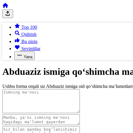
Top 100
Qidirish
Bu qiziq
Sevimlilar
Yana
Abduaziz ismiga qo‘shimcha ma
Ushbu forma orqali siz Abduaziz ismiga oid qo‘shimcha ma’lumotlarni j