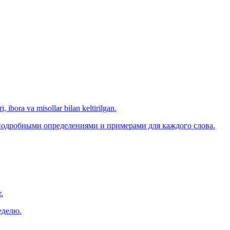
, ibora va misollar bilan keltirilgan.
 подробными определениями и примерами для каждого слова.
.
еделю.