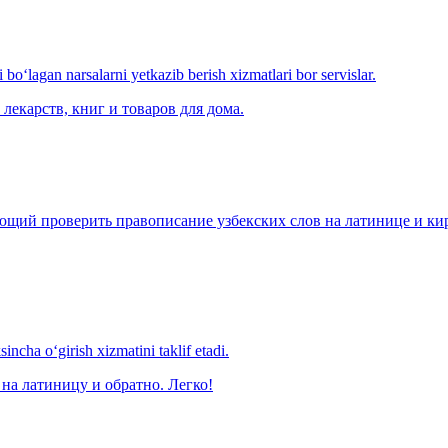
o‘lagan narsalarni yetkazib berish xizmatlari bor servislar.
лекарств, книг и товаров для дома.
щий проверить правописание узбекских слов на латинице и кири
ncha o‘girish xizmatini taklif etadi.
на латиницу и обратно. Легко!