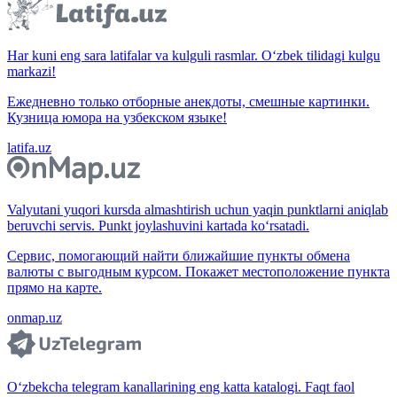
Har kuni eng sara latifalar va kulguli rasmlar. O‘zbek tilidagi kulgu
markazi!
Ежедневно только отборные анекдоты, смешные картинки.
Кузница юмора на узбекском языке!
latifa.uz
Valyutani yuqori kursda almashtirish uchun yaqin punktlarni aniqlab
beruvchi servis. Punkt joylashuvini kartada ko‘rsatadi.
Сервис, помогающий найти ближайшие пункты обмена
валюты с выгодным курсом. Покажет местоположение пункта
прямо на карте.
onmap.uz
O‘zbekcha telegram kanallarining eng katta katalogi. Faqt faol