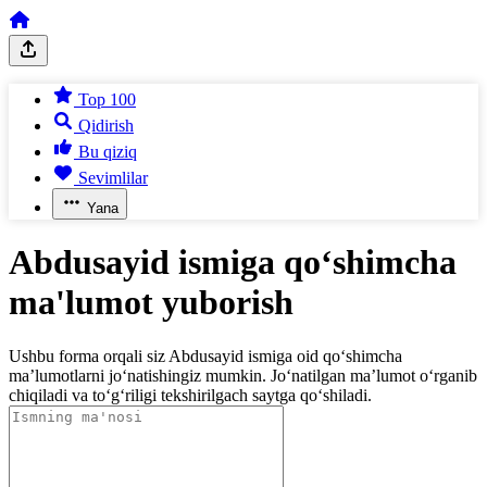
Top 100
Qidirish
Bu qiziq
Sevimlilar
Yana
Abdusayid ismiga qo‘shimcha
ma'lumot yuborish
Ushbu forma orqali siz Abdusayid ismiga oid qo‘shimcha
ma’lumotlarni jo‘natishingiz mumkin. Jo‘natilgan ma’lumot o‘rganib
chiqiladi va to‘g‘riligi tekshirilgach saytga qo‘shiladi.