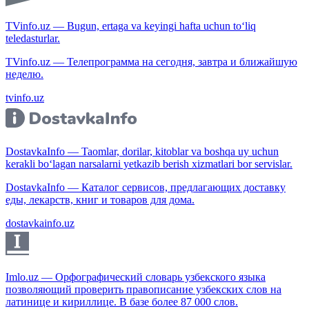
TVinfo.uz — Bugun, ertaga va keyingi hafta uchun to‘liq
teledasturlar.
TVinfo.uz — Телепрограмма на сегодня, завтра и ближайшую
неделю.
tvinfo.uz
DostavkaInfo — Taomlar, dorilar, kitoblar va boshqa uy uchun
kerakli bo‘lagan narsalarni yetkazib berish xizmatlari bor servislar.
DostavkaInfo — Каталог сервисов, предлагающих доставку
еды, лекарств, книг и товаров для дома.
dostavkainfo.uz
Imlo.uz — Орфографический словарь узбекского языка
позволяющий проверить правописание узбекских слов на
латинице и кириллице. В базе более 87 000 слов.