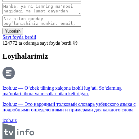
Yuborish
Sayt foyda berdi!
124772
ta odamga sayt foyda berdi 😊
Loyihalarimiz
Izoh.uz — O‘zbek tilining xalqona izohli lug‘ati. So‘zlarning
ma’nolari, ibora va misollar bilan keltirilgan.
Izoh.uz — Это народный толковый словарь узбекского языка с
подробными определениями и примерами для каждого слова.
izoh.uz