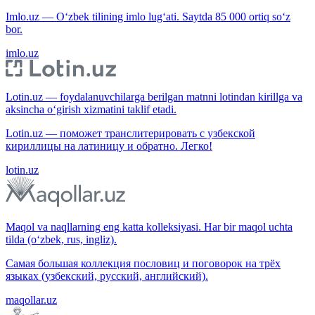
Imlo.uz — O‘zbek tilining imlo lug‘ati. Saytda 85 000 ortiq so‘z
bor.
imlo.uz
Lotin.uz — foydalanuvchilarga berilgan matnni lotindan kirillga va
aksincha o‘girish xizmatini taklif etadi.
Lotin.uz — поможет транслитерировать с узбекской
кириллицы на латиницу и обратно. Легко!
lotin.uz
Maqol va naqllarning eng katta kolleksiyasi. Har bir maqol uchta
tilda (o‘zbek, rus, ingliz).
Самая большая коллекция пословиц и поговорок на трёх
языках (узбекский, русский, английский).
maqollar.uz