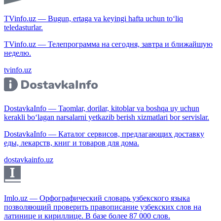
TVinfo.uz — Bugun, ertaga va keyingi hafta uchun to‘liq
teledasturlar.
TVinfo.uz — Телепрограмма на сегодня, завтра и ближайшую
неделю.
tvinfo.uz
DostavkaInfo — Taomlar, dorilar, kitoblar va boshqa uy uchun
kerakli bo‘lagan narsalarni yetkazib berish xizmatlari bor servislar.
DostavkaInfo — Каталог сервисов, предлагающих доставку
еды, лекарств, книг и товаров для дома.
dostavkainfo.uz
Imlo.uz — Орфографический словарь узбекского языка
позволяющий проверить правописание узбекских слов на
латинице и кириллице. В базе более 87 000 слов.