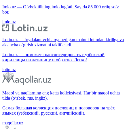
Imlo.uz — O‘zbek tilining imlo lug‘ati. Saytda 85 000 ortiq so‘z
bor.
imlo.uz
Lotin.uz — foydalanuvchilarga berilgan matnni lotindan kirillga va
aksincha o‘girish xizmatini taklif etadi.
Lotin.uz — поможет транслитерировать с узбекской
кириллицы на латиницу и обратно. Легко!
lotin.uz
Maqol va naqllarning eng katta kolleksiyasi. Har bir maqol uchta
tilda (o‘zbek, rus, ingliz).
Самая большая коллекция пословиц и поговорок на трёх
языках (узбекский, русский, английский).
maqollar.uz