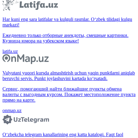
Har kuni eng sara latifalar va kulguli rasmlar. O‘zbek tilidagi kulgu
markazi!
Ежедневно только отборные анекдоты, смешные картинки.
Кузница юмора на узбекском языке!
latifa.uz
Valyutani yuqori kursda almashtirish uchun yaqin punktlarni aniqlab
beruvchi servis. Punkt joylashuvini kartada ko‘rsatadi.
Сервис, помогающий найти ближайшие пункты обмена
валюты с выгодным курсом. Покажет местоположение пункта
прямо на карте.
onmap.uz
O‘zbekcha telegram kanallarining eng katta katalogi. Faqt faol