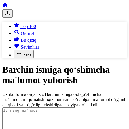
Top 100
Qidirish
Bu qiziq
Sevimlilar
Yana
Barchin ismiga qo‘shimcha
ma'lumot yuborish
Ushbu forma orqali siz Barchin ismiga oid qo‘shimcha
ma’lumotlarni jo‘natishingiz mumkin. Jo‘natilgan ma’lumot o‘rganib
chiqiladi va to‘g‘riligi tekshirilgach saytga qo‘shiladi.