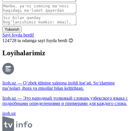
Yuborish
Sayt foyda berdi!
124728
ta odamga sayt foyda berdi 😊
Loyihalarimiz
Izoh.uz — O‘zbek tilining xalqona izohli lug‘ati. So‘zlarning
ma’nolari, ibora va misollar bilan keltirilgan.
Izoh.uz — Это народный толковый словарь узбекского языка с
подробными определениями и примерами для каждого слова.
izoh.uz