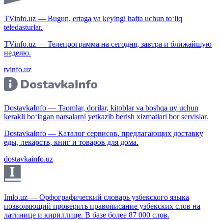
TVinfo.uz — Bugun, ertaga va keyingi hafta uchun to‘liq
teledasturlar.
TVinfo.uz — Телепрограмма на сегодня, завтра и ближайшую
неделю.
tvinfo.uz
DostavkaInfo — Taomlar, dorilar, kitoblar va boshqa uy uchun
kerakli bo‘lagan narsalarni yetkazib berish xizmatlari bor servislar.
DostavkaInfo — Каталог сервисов, предлагающих доставку
еды, лекарств, книг и товаров для дома.
dostavkainfo.uz
Imlo.uz — Орфографический словарь узбекского языка
позволяющий проверить правописание узбекских слов на
латинице и кириллице. В базе более 87 000 слов.