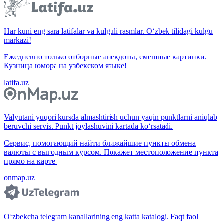
Har kuni eng sara latifalar va kulguli rasmlar. O‘zbek tilidagi kulgu
markazi!
Ежедневно только отборные анекдоты, смешные картинки.
Кузница юмора на узбекском языке!
latifa.uz
Valyutani yuqori kursda almashtirish uchun yaqin punktlarni aniqlab
beruvchi servis. Punkt joylashuvini kartada ko‘rsatadi.
Сервис, помогающий найти ближайшие пункты обмена
валюты с выгодным курсом. Покажет местоположение пункта
прямо на карте.
onmap.uz
O‘zbekcha telegram kanallarining eng katta katalogi. Faqt faol