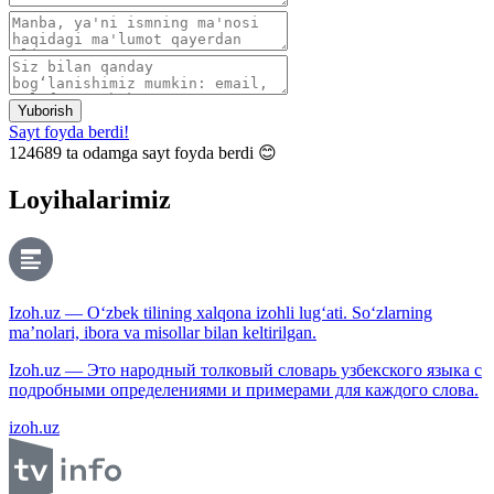
Yuborish
Sayt foyda berdi!
124689
ta odamga sayt foyda berdi 😊
Loyihalarimiz
Izoh.uz — O‘zbek tilining xalqona izohli lug‘ati. So‘zlarning
ma’nolari, ibora va misollar bilan keltirilgan.
Izoh.uz — Это народный толковый словарь узбекского языка с
подробными определениями и примерами для каждого слова.
izoh.uz