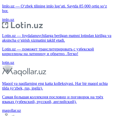
Imlo.uz — O‘zbek tilining imlo lug‘ati. Saytda 85 000 ortiq so‘z
bor.
imlo.uz
Lotin.uz — foydalanuvchilarga berilgan matnni lotindan kirillga va
aksincha o‘girish xizmatini taklif etadi.
Lotin.uz — поможет транслитерировать с узбекской
кириллицы на латиницу и обратно. Легко!
lotin.uz
Maqol va naqllarning eng katta kolleksiyasi. Har bir maqol uchta
tilda (o‘zbek, rus, ingliz).
Самая большая коллекция пословиц и поговорок на трёх
языках (узбекский, русский, английский).
maqollar.uz