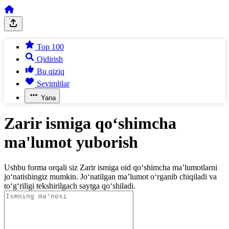
Top 100
Qidirish
Bu qiziq
Sevimlilar
Yana
Zarir ismiga qo‘shimcha
ma'lumot yuborish
Ushbu forma orqali siz Zarir ismiga oid qo‘shimcha ma’lumotlarni
jo‘natishingiz mumkin. Jo‘natilgan ma’lumot o‘rganib chiqiladi va
to‘g‘riligi tekshirilgach saytga qo‘shiladi.