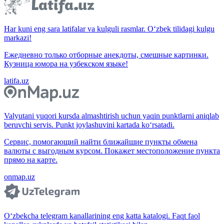
Har kuni eng sara latifalar va kulguli rasmlar. O‘zbek tilidagi kulgu
markazi!
Ежедневно только отборные анекдоты, смешные картинки.
Кузница юмора на узбекском языке!
latifa.uz
Valyutani yuqori kursda almashtirish uchun yaqin punktlarni aniqlab
beruvchi servis. Punkt joylashuvini kartada ko‘rsatadi.
Сервис, помогающий найти ближайшие пункты обмена
валюты с выгодным курсом. Покажет местоположение пункта
прямо на карте.
onmap.uz
O‘zbekcha telegram kanallarining eng katta katalogi. Faqt faol