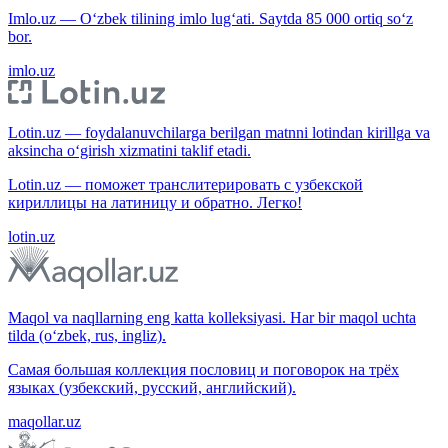
Imlo.uz — O‘zbek tilining imlo lug‘ati. Saytda 85 000 ortiq so‘z
bor.
imlo.uz
Lotin.uz — foydalanuvchilarga berilgan matnni lotindan kirillga va
aksincha o‘girish xizmatini taklif etadi.
Lotin.uz — поможет транслитерировать с узбекской
кириллицы на латиницу и обратно. Легко!
lotin.uz
Maqol va naqllarning eng katta kolleksiyasi. Har bir maqol uchta
tilda (o‘zbek, rus, ingliz).
Самая большая коллекция пословиц и поговорок на трёх
языках (узбекский, русский, английский).
maqollar.uz