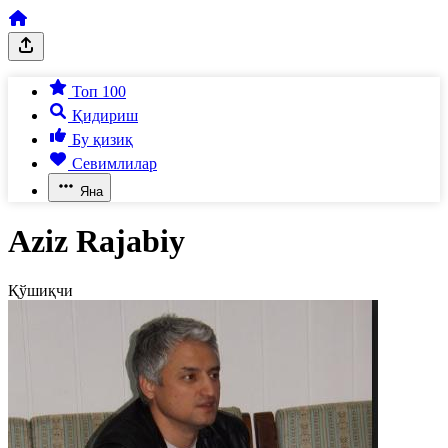
Топ 100
Қидириш
Бу қизиқ
Севимлилар
Яна
Aziz Rajabiy
Қўшиқчи