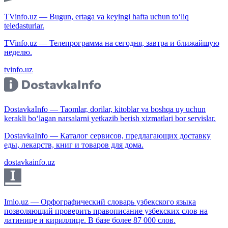
TVinfo.uz — Bugun, ertaga va keyingi hafta uchun to‘liq
teledasturlar.
TVinfo.uz — Телепрограмма на сегодня, завтра и ближайшую
неделю.
tvinfo.uz
DostavkaInfo — Taomlar, dorilar, kitoblar va boshqa uy uchun
kerakli bo‘lagan narsalarni yetkazib berish xizmatlari bor servislar.
DostavkaInfo — Каталог сервисов, предлагающих доставку
еды, лекарств, книг и товаров для дома.
dostavkainfo.uz
Imlo.uz — Орфографический словарь узбекского языка
позволяющий проверить правописание узбекских слов на
латинице и кириллице. В базе более 87 000 слов.