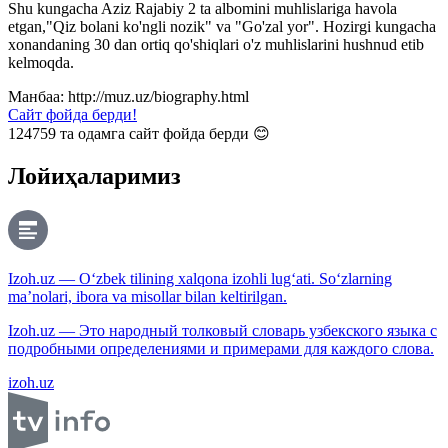
Shu kungacha Aziz Rajabiy 2 ta albomini muhlislariga havola
etgan,"Qiz bolani ko'ngli nozik" va "Go'zal yor". Hozirgi kungacha
xonandaning 30 dan ortiq qo'shiqlari o'z muhlislarini hushnud etib
kelmoqda.
Манбаа: http://muz.uz/biography.html
Сайт фойда берди!
124759
та одамга сайт фойда берди 😊
Лойиҳаларимиз
Izoh.uz — O‘zbek tilining xalqona izohli lug‘ati. So‘zlarning
ma’nolari, ibora va misollar bilan keltirilgan.
Izoh.uz — Это народный толковый словарь узбекского языка с
подробными определениями и примерами для каждого слова.
izoh.uz