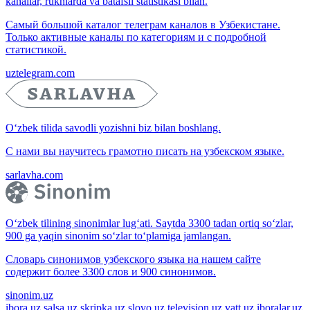
kanallar, ruknlarda va batafsil statistikasi bilan.
Самый большой каталог телеграм каналов в Узбекистане.
Только активные каналы по категориям и с подробной
статистикой.
uztelegram.com
O‘zbek tilida savodli yozishni biz bilan boshlang.
С нами вы научитесь грамотно писать на узбекском языке.
sarlavha.com
O‘zbek tilining sinonimlar lug‘ati. Saytda 3300 tadan ortiq so‘zlar,
900 ga yaqin sinonim so‘zlar to‘plamiga jamlangan.
Словарь синонимов узбекского языка на нашем сайте
содержит более 3300 слов и 900 синонимов.
sinonim.uz
ibora.uz
salsa.uz
skripka.uz
slovo.uz
television.uz
vatt.uz
iboralar.uz