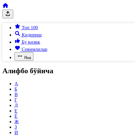
Топ 100
Қидириш
Бу қизиқ
Севимлилар
Яна
Алифбо бўйича
А
Б
В
Г
Д
Е
Ё
Ж
З
И