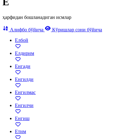
Е
ҳарфидан бошланадиган исмлар
Алифбо бўйича
Кўришлар сони бўйича
Елбой
Елдирим
Енгади
Енгилди
Енгилмас
Енгилчи
Енгиш
Етим