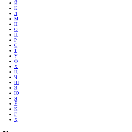
Й
К
Л
М
Н
О
П
Р
С
Т
У
Ф
Х
Ц
Ч
Ш
Э
Ю
Я
Ў
Қ
Ғ
Ҳ