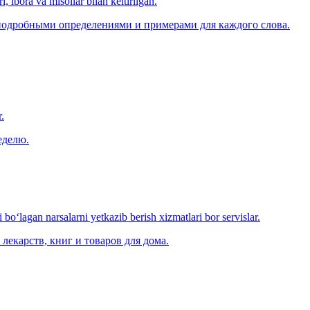
, ibora va misollar bilan keltirilgan.
 подробными определениями и примерами для каждого слова.
.
еделю.
o‘lagan narsalarni yetkazib berish xizmatlari bor servislar.
лекарств, книг и товаров для дома.