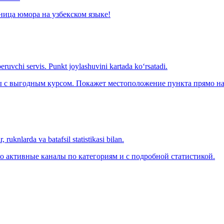
ница юмора на узбекском языке!
eruvchi servis. Punkt joylashuvini kartada ko‘rsatadi.
с выгодным курсом. Покажет местоположение пункта прямо на 
 ruknlarda va batafsil statistikasi bilan.
о активные каналы по категориям и с подробной статистикой.