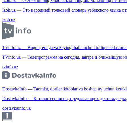
Izoh.uz — O‘zbek tilining xalqona izohli lug‘ati. So‘zlarning ma’nolari
Izoh.uz — Это народный толковый словарь узбекского языка с
izoh.uz
TVinfo.uz — Bugun, ertaga va keyingi hafta uchun to‘liq teledasturlar
TVinfo.uz — Телепрограмма на сегодня, завтра и ближайшую н
tvinfo.uz
DostavkaInfo — Taomlar, dorilar, kitoblar va boshqa uy uchun kerakli b
DostavkaInfo — Каталог сервисов, предлагающих доставку еды, 
dostavkainfo.uz