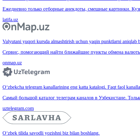
Ежедневно только отборные анекдоты, смешные картинки. Куз
latifa.uz
Valyutani yuqori kursda almashtirish uchun yaqin punktlarni aniqlab b
Сервис, помогающий найти ближайшие пункты обмена валюты 
onmap.uz
O‘zbekcha telegram kanallarining eng katta katalogi. Faqt faol kanallar,
Самый большой каталог телеграм каналов в Узбекистане. Тольк
uztelegram.com
O‘zbek tilida savodli yozishni biz bilan boshlang.