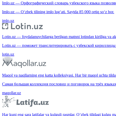
Imlo.uz — Орфографический словарь узбекского языка позволяю
Imlo.uz — O‘zbek tilining imlo lug‘ati. Saytda 85 000 ortiq so‘z bor.
imlo.uz
Lotin.uz — foydalanuvchilarga berilgan matnni lotindan kirillga va aksi
Lotin.uz — поможет транслитерировать с узбекской кириллицы 
lotin.uz
Maqol va naqllarning eng katta kolleksiyasi. Har bir maqol uchta tilda 
Самая большая коллекция пословиц и поговорок на трёх языках
maqollar.uz
Har kuni eng sara latifalar va kulguli rasmlar. O‘zbek tilidagi kulgu m