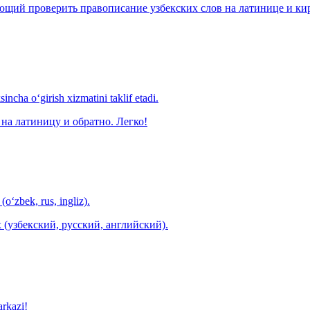
щий проверить правописание узбекских слов на латинице и кири
ncha o‘girish xizmatini taklif etadi.
на латиницу и обратно. Легко!
(o‘zbek, rus, ingliz).
 (узбекский, русский, английский).
arkazi!