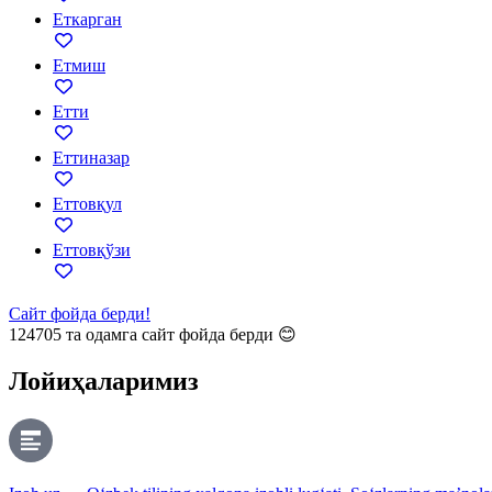
Еткарган
Етмиш
Етти
Еттиназар
Еттовқул
Еттовқўзи
Сайт фойда берди!
124705
та одамга сайт фойда берди 😊
Лойиҳаларимиз