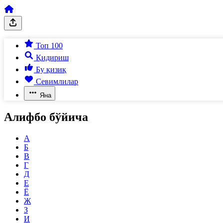
Топ 100
Қидириш
Бу қизиқ
Севимлилар
Яна
Алифбо бўйича
А
Б
В
Г
Д
Е
Ё
Ж
З
И