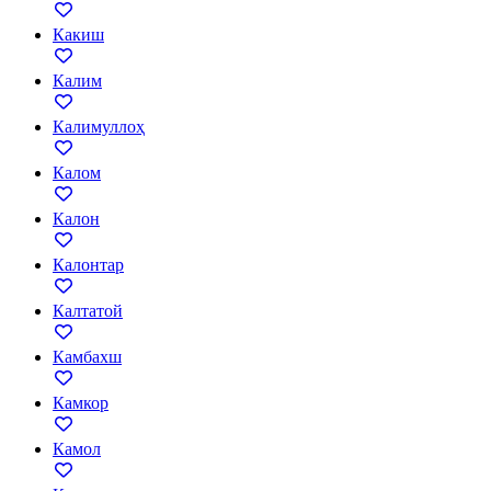
Какиш
Калим
Калимуллоҳ
Калом
Калон
Калонтар
Калтатой
Камбахш
Камкор
Камол