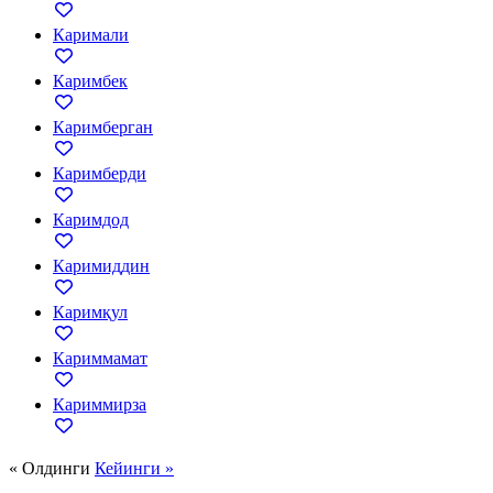
Каримали
Каримбек
Каримберган
Каримберди
Каримдод
Каримиддин
Каримқул
Кариммамат
Кариммирза
« Олдинги
Кейинги »