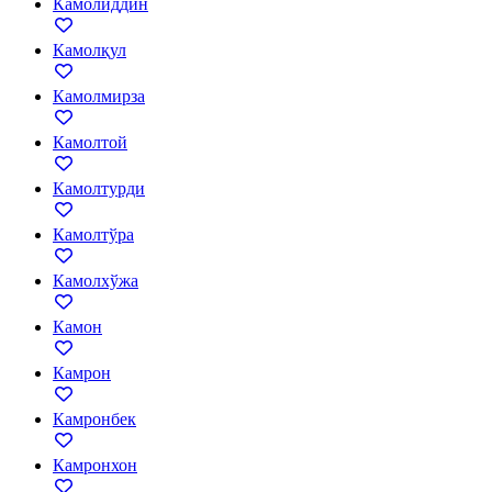
Камолиддин
Камолқул
Камолмирза
Камолтой
Камолтурди
Камолтўра
Камолхўжа
Камон
Камрон
Камронбек
Камронхон