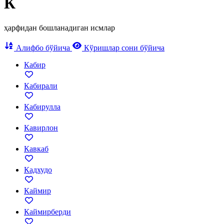
К
ҳарфидан бошланадиган исмлар
Алифбо бўйича
Кўришлар сони бўйича
Кабир
Кабирали
Кабирулла
Кавирлон
Кавкаб
Кадхудо
Каймир
Каймирберди