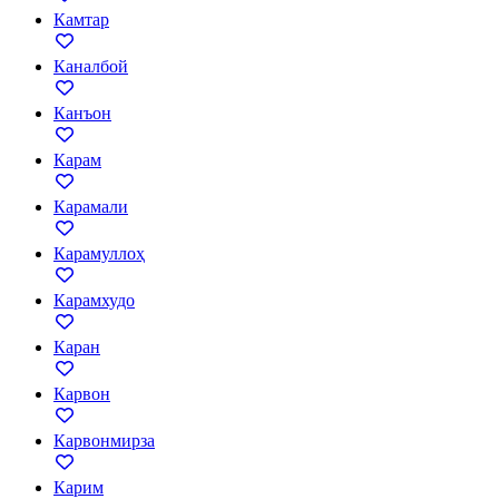
Камтар
Каналбой
Канъон
Карам
Карамали
Карамуллоҳ
Карамхудо
Каран
Карвон
Карвонмирза
Карим