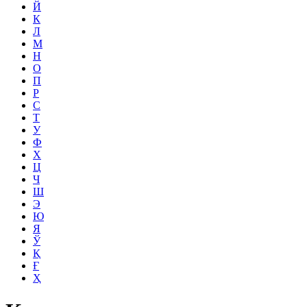
Й
К
Л
М
Н
О
П
Р
С
Т
У
Ф
Х
Ц
Ч
Ш
Э
Ю
Я
Ў
Қ
Ғ
Ҳ