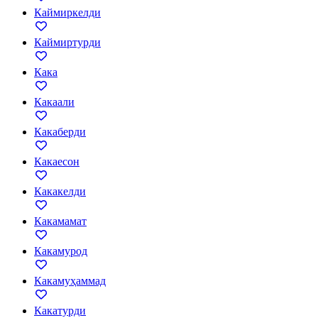
Каймиркелди
Каймиртурди
Кака
Какаали
Какаберди
Какаесон
Какакелди
Какамамат
Какамурод
Какамуҳаммад
Какатурди