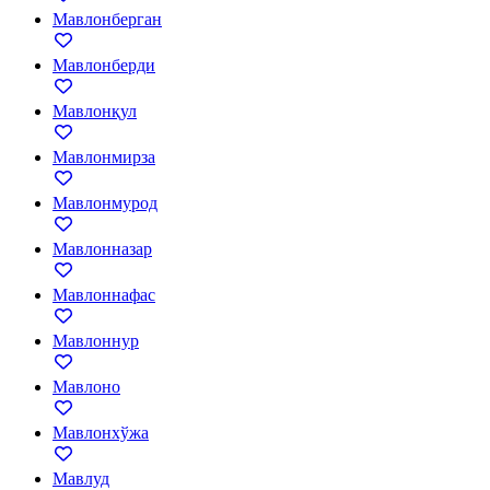
Мавлонберган
Мавлонберди
Мавлонқул
Мавлонмирза
Мавлонмурод
Мавлонназар
Мавлоннафас
Мавлоннур
Мавлоно
Мавлонхўжа
Мавлуд