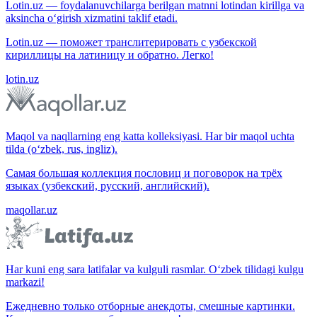
Lotin.uz — foydalanuvchilarga berilgan matnni lotindan kirillga va
aksincha o‘girish xizmatini taklif etadi.
Lotin.uz — поможет транслитерировать с узбекской
кириллицы на латиницу и обратно. Легко!
lotin.uz
Maqol va naqllarning eng katta kolleksiyasi. Har bir maqol uchta
tilda (o‘zbek, rus, ingliz).
Самая большая коллекция пословиц и поговорок на трёх
языках (узбекский, русский, английский).
maqollar.uz
Har kuni eng sara latifalar va kulguli rasmlar. O‘zbek tilidagi kulgu
markazi!
Ежедневно только отборные анекдоты, смешные картинки.