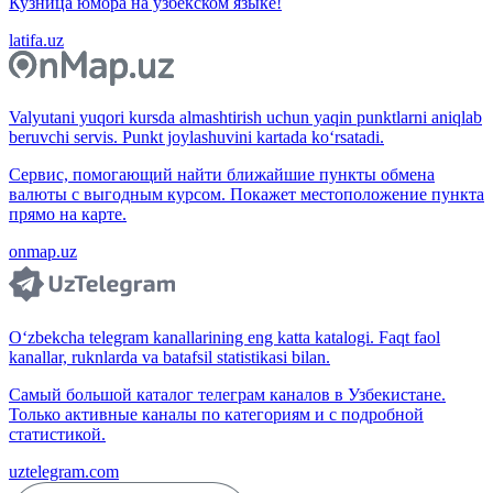
Кузница юмора на узбекском языке!
latifa.uz
Valyutani yuqori kursda almashtirish uchun yaqin punktlarni aniqlab
beruvchi servis. Punkt joylashuvini kartada ko‘rsatadi.
Сервис, помогающий найти ближайшие пункты обмена
валюты с выгодным курсом. Покажет местоположение пункта
прямо на карте.
onmap.uz
O‘zbekcha telegram kanallarining eng katta katalogi. Faqt faol
kanallar, ruknlarda va batafsil statistikasi bilan.
Самый большой каталог телеграм каналов в Узбекистане.
Только активные каналы по категориям и с подробной
статистикой.
uztelegram.com