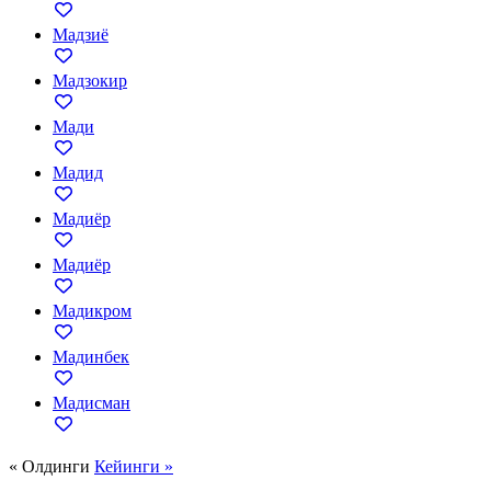
Мадзиё
Мадзокир
Мади
Мадид
Мадиёр
Мадиёр
Мадикром
Мадинбек
Мадисман
« Олдинги
Кейинги »