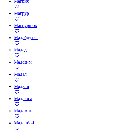
Мағриб
Мағрур
Мағруршох
Мадабдулла
Мадад
Мадазим
Мадал
Мадали
Мадалим
Мадамин
Маданбой