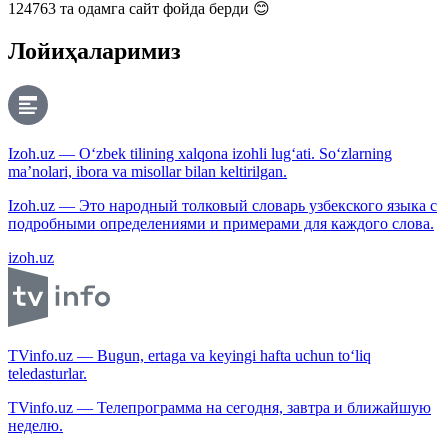
124763
та одамга сайт фойда берди 😊
Лойиҳаларимиз
Izoh.uz — O‘zbek tilining xalqona izohli lug‘ati. So‘zlarning
ma’nolari, ibora va misollar bilan keltirilgan.
Izoh.uz — Это народный толковый словарь узбекского языка с
подробными определениями и примерами для каждого слова.
izoh.uz
TVinfo.uz — Bugun, ertaga va keyingi hafta uchun to‘liq
teledasturlar.
TVinfo.uz — Телепрограмма на сегодня, завтра и ближайшую
неделю.