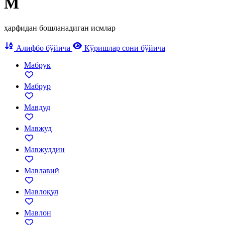
М
ҳарфидан бошланадиган исмлар
Алифбо бўйича
Кўришлар сони бўйича
Мабрук
Мабрур
Мавдуд
Мавжуд
Мавжуддин
Мавлавий
Мавлоқул
Мавлон