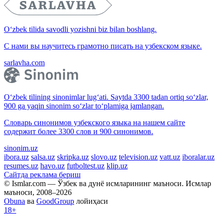
O‘zbek tilida savodli yozishni biz bilan boshlang.
С нами вы научитесь грамотно писать на узбекском языке.
sarlavha.com
O‘zbek tilining sinonimlar lug‘ati. Saytda 3300 tadan ortiq so‘zlar,
900 ga yaqin sinonim so‘zlar to‘plamiga jamlangan.
Словарь синонимов узбекского языка на нашем сайте
содержит более 3300 слов и 900 синонимов.
sinonim.uz
ibora.uz
salsa.uz
skripka.uz
slovo.uz
television.uz
vatt.uz
iboralar.uz
resumes.uz
havo.uz
futboltest.uz
klip.uz
Сайтда реклама бериш
© Ismlar.com — Ўзбек ва дунё исмларининг маъноси. Исмлар
маъноси, 2008–2026
Obuna
ва
GoodGroup
лойиҳаси
18+