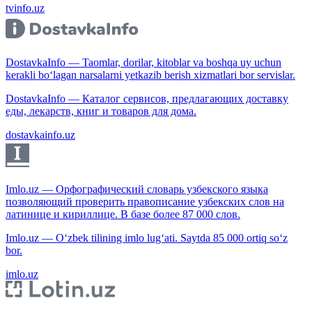
tvinfo.uz
DostavkaInfo — Taomlar, dorilar, kitoblar va boshqa uy uchun
kerakli bo‘lagan narsalarni yetkazib berish xizmatlari bor servislar.
DostavkaInfo — Каталог сервисов, предлагающих доставку
еды, лекарств, книг и товаров для дома.
dostavkainfo.uz
Imlo.uz — Орфографический словарь узбекского языка
позволяющий проверить правописание узбекских слов на
латинице и кириллице. В базе более 87 000 слов.
Imlo.uz — O‘zbek tilining imlo lug‘ati. Saytda 85 000 ortiq so‘z
bor.
imlo.uz