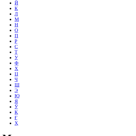
Й
К
Л
М
Н
О
П
Р
С
Т
У
Ф
Х
Ц
Ч
Ш
Э
Ю
Я
Ў
Қ
Ғ
Ҳ