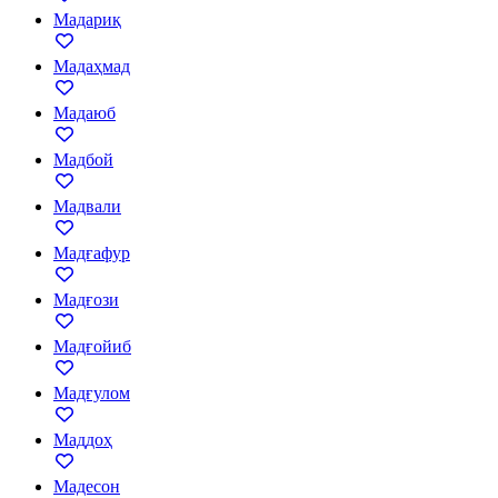
Мадариқ
Мадаҳмад
Мадаюб
Мадбой
Мадвали
Мадғафур
Мадғози
Мадғойиб
Мадғулом
Маддоҳ
Мадесон