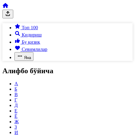
Топ 100
Қидириш
Бу қизиқ
Севимлилар
Яна
Алифбо бўйича
А
Б
В
Г
Д
Е
Ё
Ж
З
И