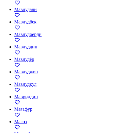
Мавлудали
Мавлудбек
Мавлудберди
Мавлуддин
Мавлудёр
Мавлуджон
Мавлудқул
Мавриддин
Мағафур
Мағоз