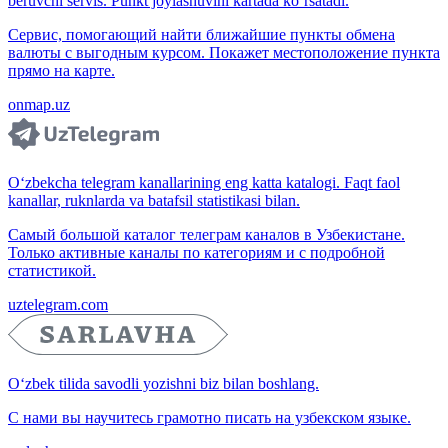
beruvchi servis. Punkt joylashuvini kartada ko‘rsatadi.
Сервис, помогающий найти ближайшие пункты обмена
валюты с выгодным курсом. Покажет местоположение пункта
прямо на карте.
onmap.uz
O‘zbekcha telegram kanallarining eng katta katalogi. Faqt faol
kanallar, ruknlarda va batafsil statistikasi bilan.
Самый большой каталог телеграм каналов в Узбекистане.
Только активные каналы по категориям и с подробной
статистикой.
uztelegram.com
O‘zbek tilida savodli yozishni biz bilan boshlang.
С нами вы научитесь грамотно писать на узбекском языке.