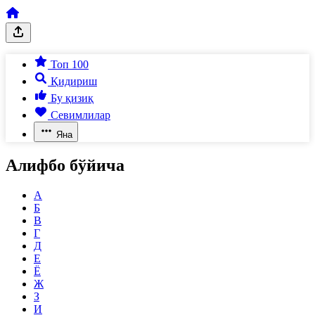
Топ 100
Қидириш
Бу қизиқ
Севимлилар
Яна
Алифбо бўйича
А
Б
В
Г
Д
Е
Ё
Ж
З
И