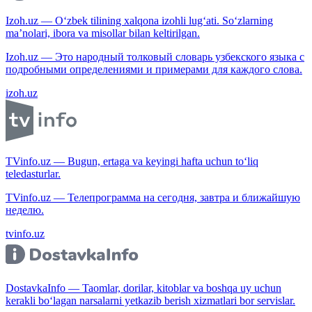
Izoh.uz — O‘zbek tilining xalqona izohli lug‘ati. So‘zlarning
ma’nolari, ibora va misollar bilan keltirilgan.
Izoh.uz — Это народный толковый словарь узбекского языка с
подробными определениями и примерами для каждого слова.
izoh.uz
TVinfo.uz — Bugun, ertaga va keyingi hafta uchun to‘liq
teledasturlar.
TVinfo.uz — Телепрограмма на сегодня, завтра и ближайшую
неделю.
tvinfo.uz
DostavkaInfo — Taomlar, dorilar, kitoblar va boshqa uy uchun
kerakli bo‘lagan narsalarni yetkazib berish xizmatlari bor servislar.