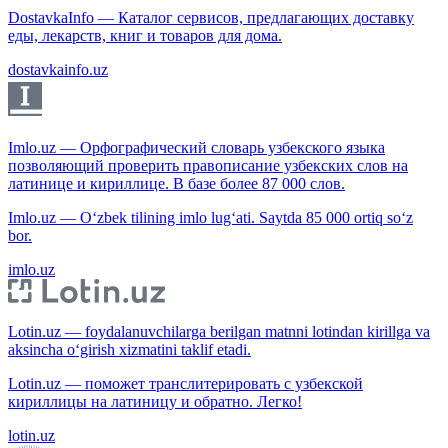
DostavkaInfo — Каталог сервисов, предлагающих доставку
еды, лекарств, книг и товаров для дома.
dostavkainfo.uz
Imlo.uz — Орфографический словарь узбекского языка
позволяющий проверить правописание узбекских слов на
латинице и кириллице. В базе более 87 000 слов.
Imlo.uz — O‘zbek tilining imlo lug‘ati. Saytda 85 000 ortiq so‘z
bor.
imlo.uz
Lotin.uz — foydalanuvchilarga berilgan matnni lotindan kirillga va
aksincha o‘girish xizmatini taklif etadi.
Lotin.uz — поможет транслитерировать с узбекской
кириллицы на латиницу и обратно. Легко!
lotin.uz