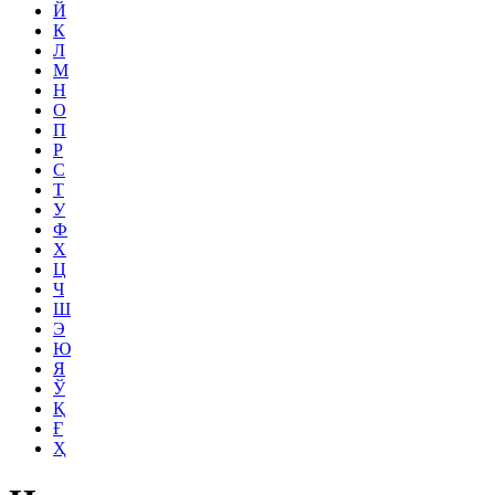
Й
К
Л
М
Н
О
П
Р
С
Т
У
Ф
Х
Ц
Ч
Ш
Э
Ю
Я
Ў
Қ
Ғ
Ҳ