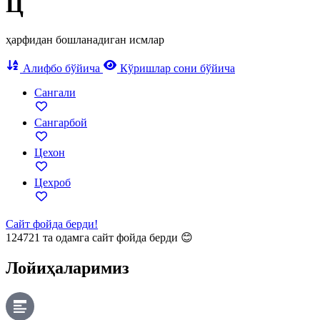
Ц
ҳарфидан бошланадиган исмлар
Алифбо бўйича
Кўришлар сони бўйича
Сангали
Сангарбой
Цехон
Цехроб
Сайт фойда берди!
124721
та одамга сайт фойда берди 😊
Лойиҳаларимиз