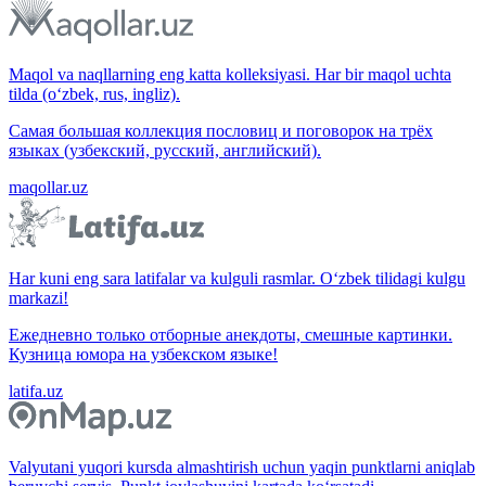
Maqol va naqllarning eng katta kolleksiyasi. Har bir maqol uchta
tilda (o‘zbek, rus, ingliz).
Самая большая коллекция пословиц и поговорок на трёх
языках (узбекский, русский, английский).
maqollar.uz
Har kuni eng sara latifalar va kulguli rasmlar. O‘zbek tilidagi kulgu
markazi!
Ежедневно только отборные анекдоты, смешные картинки.
Кузница юмора на узбекском языке!
latifa.uz
Valyutani yuqori kursda almashtirish uchun yaqin punktlarni aniqlab