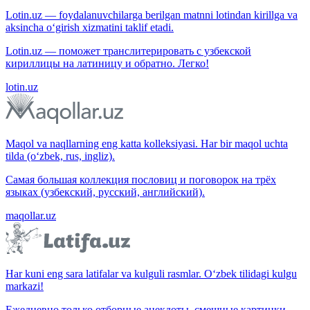
Lotin.uz — foydalanuvchilarga berilgan matnni lotindan kirillga va
aksincha o‘girish xizmatini taklif etadi.
Lotin.uz — поможет транслитерировать с узбекской
кириллицы на латиницу и обратно. Легко!
lotin.uz
Maqol va naqllarning eng katta kolleksiyasi. Har bir maqol uchta
tilda (o‘zbek, rus, ingliz).
Самая большая коллекция пословиц и поговорок на трёх
языках (узбекский, русский, английский).
maqollar.uz
Har kuni eng sara latifalar va kulguli rasmlar. O‘zbek tilidagi kulgu
markazi!
Ежедневно только отборные анекдоты, смешные картинки.