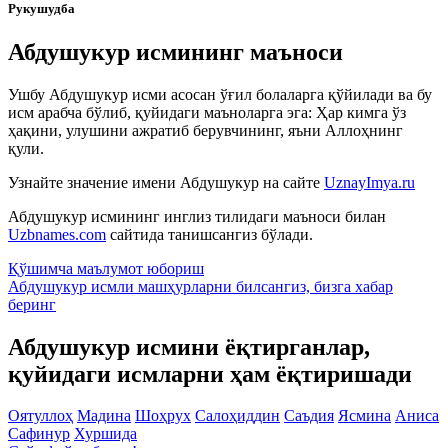
Рукушудба
Абдушукур исмининг маъноси
Ушбу Абдушукур исми асосан ўғил болаларга қўйилади ва бу
исм арабча бўлиб, қуйидаги маъноларга эга: Ҳар кимга ўз
ҳақини, улушини ажратиб берувчининг, яъни Аллоҳнинг
қули.
Узнайте значение имени
Абдушукур
на сайте
UznayImya.ru
Абдушукур
исмининг инглиз тилидаги маъноси билан
Uzbnames.com
сайтида танишсангиз бўлади.
Қўшимча маълумот юбориш
Абдушукур исмли машҳурларни билсангиз, бизга
хабар
беринг
Абдушукур исмини ёқтирганлар,
қуйидаги исмларни ҳам ёқтиришади
Оятуллоҳ
Мадина
Шоҳрух
Салоҳиддин
Саъдия
Ясмина
Аниса
Сафинур
Хуршида