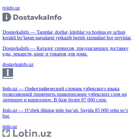
tvinfo.uz
DostavkaInfo — Taomlar, dorilar, kitoblar va boshqa uy uchun
kerakli bo‘lagan narsalarni yetkazib berish xizmatlari bor servislar.
DostavkaInfo — Каталог сервисов, предлагающих доставку
еды, лекарств, книг и товаров для дома.
dostavkainfo.uz
Imlo.uz — Орфографический словарь узбекского языка
позволяющий проверить правописание узбекских слов на
латинице и кириллице. В базе более 87 000 слов.
Imlo.uz — O‘zbek tilining imlo lug‘ati. Saytda 85 000 ortiq so‘z
bor.
imlo.uz