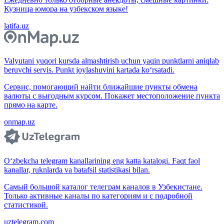
Кузница юмора на узбекском языке!
latifa.uz
Valyutani yuqori kursda almashtirish uchun yaqin punktlarni aniqlab
beruvchi servis. Punkt joylashuvini kartada ko‘rsatadi.
Сервис, помогающий найти ближайшие пункты обмена
валюты с выгодным курсом. Покажет местоположение пункта
прямо на карте.
onmap.uz
O‘zbekcha telegram kanallarining eng katta katalogi. Faqt faol
kanallar, ruknlarda va batafsil statistikasi bilan.
Самый большой каталог телеграм каналов в Узбекистане.
Только активные каналы по категориям и с подробной
статистикой.
uztelegram.com