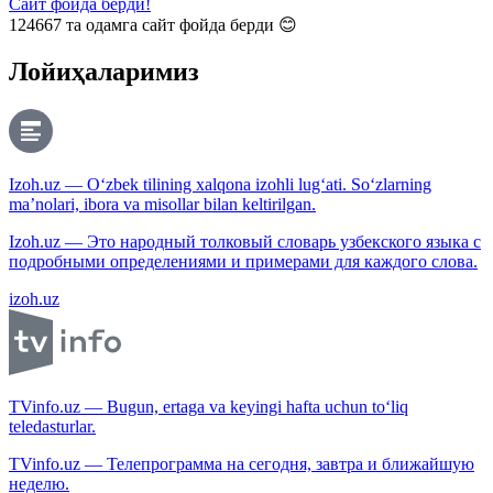
Сайт фойда берди!
124667
та одамга сайт фойда берди 😊
Лойиҳаларимиз
Izoh.uz — O‘zbek tilining xalqona izohli lug‘ati. So‘zlarning
ma’nolari, ibora va misollar bilan keltirilgan.
Izoh.uz — Это народный толковый словарь узбекского языка с
подробными определениями и примерами для каждого слова.
izoh.uz
TVinfo.uz — Bugun, ertaga va keyingi hafta uchun to‘liq
teledasturlar.
TVinfo.uz — Телепрограмма на сегодня, завтра и ближайшую
неделю.