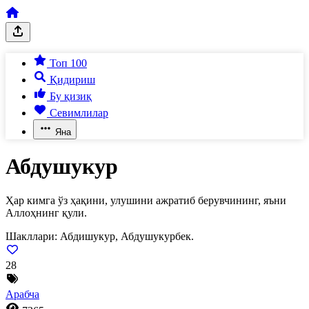
Топ 100
Қидириш
Бу қизиқ
Севимлилар
Яна
Абдушукур
Ҳар кимга ўз ҳақини, улушини ажратиб берувчининг, яъни
Аллоҳнинг қули.
Шакллари:
Абдишукур, Абдушукурбек.
28
Арабча