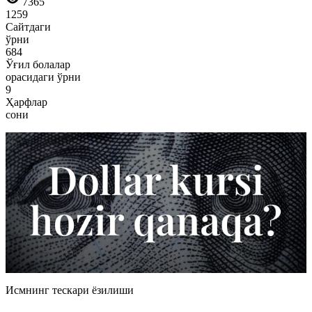
7365
1259
Сайтдаги
ўрни
684
Ўғил болалар
орасидаги ўрни
9
Ҳарфлар
сони
Исмнинг тескари ёзилиши