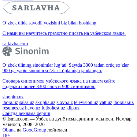
O‘zbek tilida savodli yozishni biz bilan boshlang.
С нами вы научитесь грамотно писать на узбекском языке.
sarlavha.com
O‘zbek tilining sinonimlar lug‘ati. Saytda 3300 tadan ortiq so‘zlar,
900 ga yaqin sinonim so‘zlar to‘plamiga jamlangan.
Словарь синонимов узбекского языка на нашем сайте
содержит более 3300 слов и 900 синонимов.
sinonim.uz
ibora.uz
salsa.uz
skripka.uz
slovo.uz
television.uz
vatt.uz
iboralar.uz
resumes.uz
havo.uz
futboltest.uz
klip.uz
Сайтда реклама бериш
© Ismlar.com — Ўзбек ва дунё исмларининг маъноси. Исмлар
маъноси, 2008–2026
Obuna
ва
GoodGroup
лойиҳаси
18+