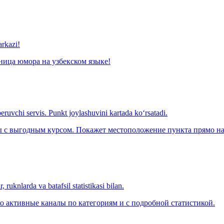
arkazi!
ница юмора на узбекском языке!
eruvchi servis. Punkt joylashuvini kartada ko‘rsatadi.
с выгодным курсом. Покажет местоположение пункта прямо на 
 ruknlarda va batafsil statistikasi bilan.
о активные каналы по категориям и с подробной статистикой.