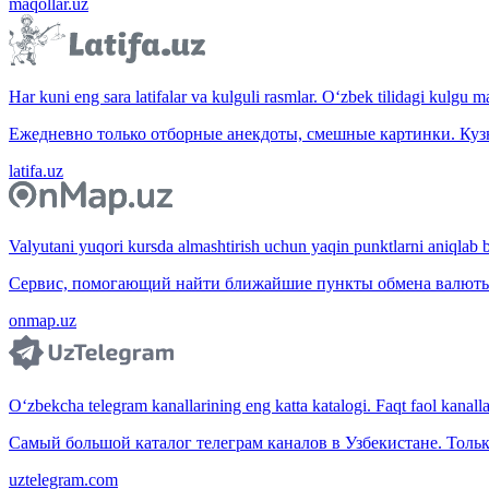
maqollar.uz
Har kuni eng sara latifalar va kulguli rasmlar. O‘zbek tilidagi kulgu m
Ежедневно только отборные анекдоты, смешные картинки. Куз
latifa.uz
Valyutani yuqori kursda almashtirish uchun yaqin punktlarni aniqlab b
Сервис, помогающий найти ближайшие пункты обмена валюты 
onmap.uz
O‘zbekcha telegram kanallarining eng katta katalogi. Faqt faol kanallar,
Самый большой каталог телеграм каналов в Узбекистане. Тольк
uztelegram.com