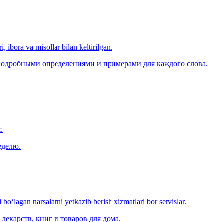
, ibora va misollar bilan keltirilgan.
 подробными определениями и примерами для каждого слова.
.
еделю.
o‘lagan narsalarni yetkazib berish xizmatlari bor servislar.
лекарств, книг и товаров для дома.