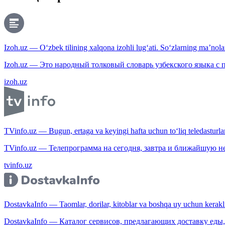
Izoh.uz — O‘zbek tilining xalqona izohli lug‘ati. So‘zlarning ma’nolari
Izoh.uz — Это народный толковый словарь узбекского языка с
izoh.uz
TVinfo.uz — Bugun, ertaga va keyingi hafta uchun to‘liq teledasturlar
TVinfo.uz — Телепрограмма на сегодня, завтра и ближайшую н
tvinfo.uz
DostavkaInfo — Taomlar, dorilar, kitoblar va boshqa uy uchun kerakli b
DostavkaInfo — Каталог сервисов, предлагающих доставку еды, 