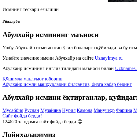
Исмнинг тескари ёзилиши
Рйахлуба
Абулхайр исмининг маъноси
Ушбу Абулхайр исми асосан ўғил болаларга қўйилади ва бу исм
Узнайте значение имени
Абулхайр
на сайте
UznayImya.ru
Абулхайр
исмининг инглиз тилидаги маъноси билан
Uzbnames
Қўшимча маълумот юбориш
Абулхайр исмли машҳурларни билсангиз, бизга
хабар беринг
Абулхайр исмини ёқтирганлар, қуйида
Мусаббия
Руслан
Музайяна
Нурия
Камола
Манучеҳр
Фарина
М
Сайт фойда берди!
124620
та одамга сайт фойда берди 😊
Лойиҳаларимиз