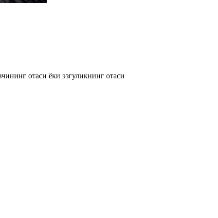
вчининг отаси ёки эзгуликнинг отаси