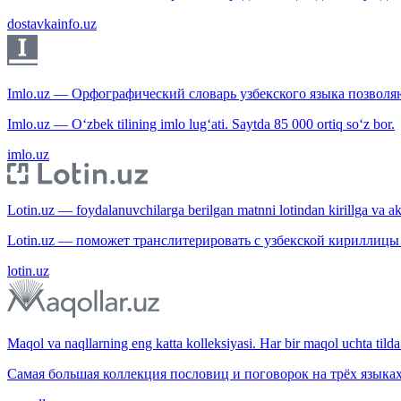
dostavkainfo.uz
Imlo.uz — Орфографический словарь узбекского языка позволяю
Imlo.uz — O‘zbek tilining imlo lug‘ati. Saytda 85 000 ortiq so‘z bor.
imlo.uz
Lotin.uz — foydalanuvchilarga berilgan matnni lotindan kirillga va aksi
Lotin.uz — поможет транслитерировать с узбекской кириллицы 
lotin.uz
Maqol va naqllarning eng katta kolleksiyasi. Har bir maqol uchta tilda 
Самая большая коллекция пословиц и поговорок на трёх языках