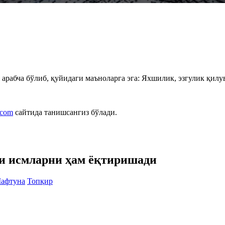
 арабча бўлиб, қуйидаги маъноларга эга: Яхшилик, эзгулик қилу
.com
сайтида танишсангиз бўлади.
ги исмларни ҳам ёқтиришади
афтуна
Топқир