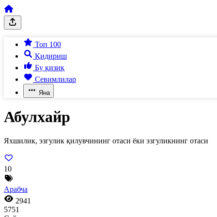
Топ 100
Қидириш
Бу қизиқ
Севимлилар
Яна
Абулхайр
Яхшилик, эзгулик қилувчининг отаси ёки эзгуликнинг отаси
10
Арабча
2941
5751