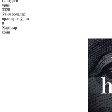
Сайтдаги
ўрни
3328
Ўғил болалар
орасидаги ўрни
8
Ҳарфлар
сони