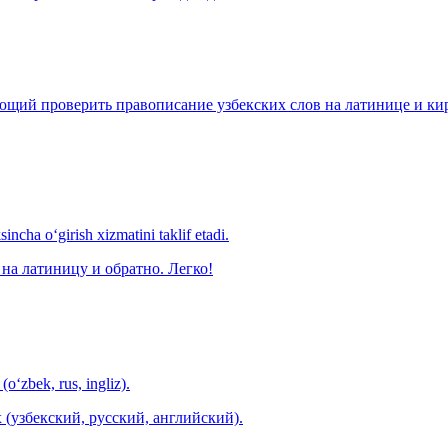
щий проверить правописание узбекских слов на латинице и кири
ncha o‘girish xizmatini taklif etadi.
на латиницу и обратно. Легко!
(o‘zbek, rus, ingliz).
 (узбекский, русский, английский).