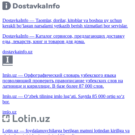
DostavkaInfo — Taomlar, dorilar, kitoblar va boshqa uy uchun
kerakli bo‘lagan narsalarni yetkazib berish xizmatlari bor servislar.
DostavkaInfo — Каталог сервисов, предлагающих доставку
еды, лекарств, книг и товаров для дома.
dostavkainfo.uz
Imlo.uz — Орфографический словарь узбекского языка
позволяющий проверить правописание узбекских слов на
латинице и кириллице. В базе более 87 000 слов.
Imlo.uz — O‘zbek tilining imlo lug‘ati. Saytda 85 000 ortiq so‘z
bor.
imlo.uz
Lotin.uz — foydalanuvchilarga berilgan matnni lotindan kirillga va