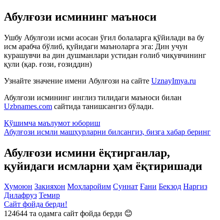
Абулғози исмининг маъноси
Ушбу Абулғози исми асосан ўғил болаларга қўйилади ва бу
исм арабча бўлиб, қуйидаги маъноларга эга: Дин учун
курашувчи ва дин душманлари устидан ғолиб чиқувчининг
қули (қар. ғози, ғозиддин)
Узнайте значение имени
Абулғози
на сайте
UznayImya.ru
Абулғози
исмининг инглиз тилидаги маъноси билан
Uzbnames.com
сайтида танишсангиз бўлади.
Қўшимча маълумот юбориш
Абулғози исмли машҳурларни билсангиз, бизга
хабар беринг
Абулғози исмини ёқтирганлар,
қуйидаги исмларни ҳам ёқтиришади
Хумоюн
Закияхон
Моҳларойим
Суннат
Ғани
Бекзод
Наргиз
Дилафруз
Темир
Сайт фойда берди!
124644
та одамга сайт фойда берди 😊