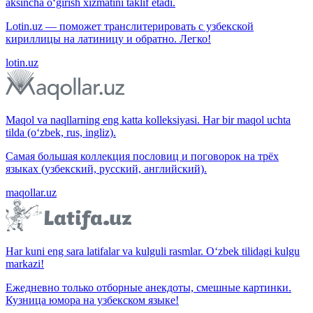
aksincha o‘girish xizmatini taklif etadi.
Lotin.uz — поможет транслитерировать с узбекской
кириллицы на латиницу и обратно. Легко!
lotin.uz
Maqol va naqllarning eng katta kolleksiyasi. Har bir maqol uchta
tilda (o‘zbek, rus, ingliz).
Самая большая коллекция пословиц и поговорок на трёх
языках (узбекский, русский, английский).
maqollar.uz
Har kuni eng sara latifalar va kulguli rasmlar. O‘zbek tilidagi kulgu
markazi!
Ежедневно только отборные анекдоты, смешные картинки.
Кузница юмора на узбекском языке!