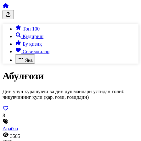
Топ 100
Қидириш
Бу қизиқ
Севимлилар
Яна
Абулғози
Дин учун курашувчи ва дин душманлари устидан ғолиб
чиқувчининг қули (қар. ғози, ғозиддин)
8
Арабча
3585