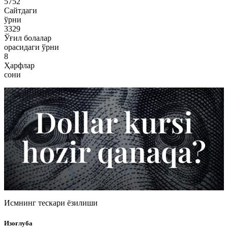
5752
Сайтдаги
ўрни
3329
Ўғил болалар
орасидаги ўрни
8
Ҳарфлар
сони
Исмнинг тескари ёзилиши
Изоғлуба