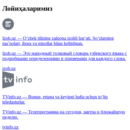
Лойиҳаларимиз
Izoh.uz — O‘zbek tilining xalqona izohli lug‘ati. So‘zlarning
ma’nolari, ibora va misollar bilan keltirilgan.
Izoh.uz — Это народный толковый словарь узбекского языка с
подробными определениями и примерами для каждого слова.
izoh.uz
TVinfo.uz — Bugun, ertaga va keyingi hafta uchun to‘liq
teledasturlar.
TVinfo.uz — Телепрограмма на сегодня, завтра и ближайшую
неделю.
tvinfo.uz