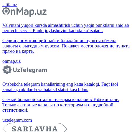
latifa.uz
Valyutani yuqori kursda almashtirish uchun yaqin punktlarni aniqlab
beruvchi servis. Punkt joylashuvini kartada ko‘rsatadi.
Сервис, помогающий найти ближайшие пункты обмена
валюты с выгодным курсом. Покажет местоположение пункта
прямо на карте.
onmap.uz
O‘zbekcha telegram kanallarining eng katta katalogi. Faqt faol
kanallar, ruknlarda va batafsil statistikasi bilan.
Самый большой каталог телеграм каналов в Узбекистане.
Только активные каналы по категориям и с подробной
статистикой.
uztelegram.com