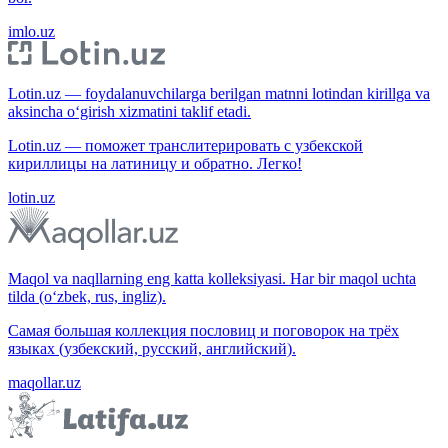
imlo.uz
Lotin.uz — foydalanuvchilarga berilgan matnni lotindan kirillga va
aksincha o‘girish xizmatini taklif etadi.
Lotin.uz — поможет транслитерировать с узбекской
кириллицы на латиницу и обратно. Легко!
lotin.uz
Maqol va naqllarning eng katta kolleksiyasi. Har bir maqol uchta
tilda (o‘zbek, rus, ingliz).
Самая большая коллекция пословиц и поговорок на трёх
языках (узбекский, русский, английский).
maqollar.uz