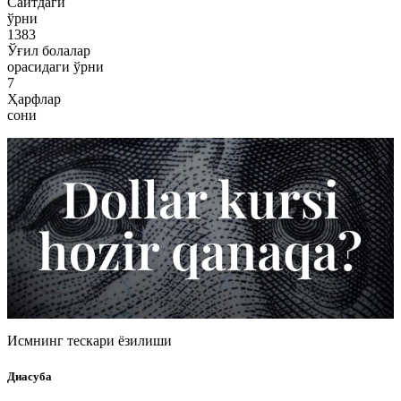
Сайтдаги
ўрни
1383
Ўғил болалар
орасидаги ўрни
7
Ҳарфлар
сони
Исмнинг тескари ёзилиши
Диасуба