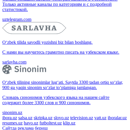
Только активные каналы по категориям и с подробной
статистикой.
uztelegram.com
O‘zbek tilida savodli yozishni biz bilan boshlang.
С нами вы научитесь грамотно писать на узбекском языке.
sarlavha.com
O‘zbek tilining sinonimlar lug‘ati. Saytda 3300 tadan ortiq so‘zlar,
900 ga yaqin sinonim so‘zlar to‘plamiga jamlangan.
Словарь синонимов узбекского языка на нашем сайте
содержит более 3300 слов и 900 синонимов.
sinonim.uz
ibora.uz
salsa.uz
skripka.uz
slovo.uz
television.uz
vatt.uz
iboralar.uz
resumes.uz
havo.uz
futboltest.uz
klip.uz
Сайтда реклама бериш