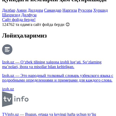
Дилбар
Амин
Дилдора
Самандар
Наргиза
Рухсора
Хуршид
Шаҳризод
Дилфуза
Сайт фойда берди!
124762
та одамга сайт фойда берди 😊
Лойиҳаларимиз
Izoh.uz — O‘zbek tilining xalqona izohli lug‘ati. So‘zlarning
ma’nolari, ibora va misollar bilan keltirilgan.
Izoh.uz — Это народный толковый словарь узбекского языка с
подробными определениями и примерами для каждого слова.
izoh.uz
TVinfo.uz — Bugun, ertaga va keyingi hafta uchun to‘liq