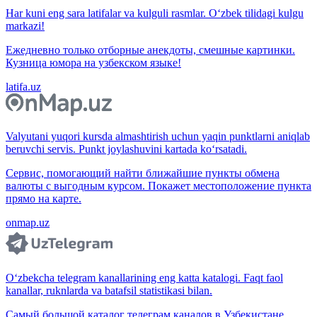
Har kuni eng sara latifalar va kulguli rasmlar. O‘zbek tilidagi kulgu
markazi!
Ежедневно только отборные анекдоты, смешные картинки.
Кузница юмора на узбекском языке!
latifa.uz
Valyutani yuqori kursda almashtirish uchun yaqin punktlarni aniqlab
beruvchi servis. Punkt joylashuvini kartada ko‘rsatadi.
Сервис, помогающий найти ближайшие пункты обмена
валюты с выгодным курсом. Покажет местоположение пункта
прямо на карте.
onmap.uz
O‘zbekcha telegram kanallarining eng katta katalogi. Faqt faol
kanallar, ruknlarda va batafsil statistikasi bilan.
Самый большой каталог телеграм каналов в Узбекистане.