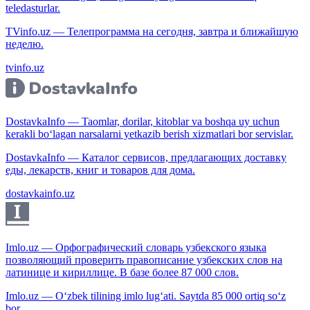
teledasturlar.
TVinfo.uz — Телепрограмма на сегодня, завтра и ближайшую
неделю.
tvinfo.uz
DostavkaInfo — Taomlar, dorilar, kitoblar va boshqa uy uchun
kerakli bo‘lagan narsalarni yetkazib berish xizmatlari bor servislar.
DostavkaInfo — Каталог сервисов, предлагающих доставку
еды, лекарств, книг и товаров для дома.
dostavkainfo.uz
Imlo.uz — Орфографический словарь узбекского языка
позволяющий проверить правописание узбекских слов на
латинице и кириллице. В базе более 87 000 слов.
Imlo.uz — O‘zbek tilining imlo lug‘ati. Saytda 85 000 ortiq so‘z
bor.