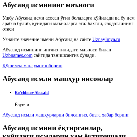
Абусаид исмининг маъноси
Ушбу Абусаид исми асосан ўғил болаларга қўйилади ва бу исм
арабча бўлиб, қуйидаги маъноларга эга: Бахтли, саодатлининг
отаси
Узнайте значение имени
Абусаид
на сайте
UznayImya.ru
Абусаид
исмининг инглиз тилидаги маъноси билан
Uzbnames.com
сайтида танишсангиз бўлади.
Қўшимча маълумот юбориш
Абусаид исмли машҳур инсонлар
Ko'chimov Abusaid
Ёзувчи
Абусаид исмли машҳурларни билсангиз, бизга
хабар беринг
Абусаид исмини ёқтирганлар,
қуйидаги исмларни ҳам ёқтиришади