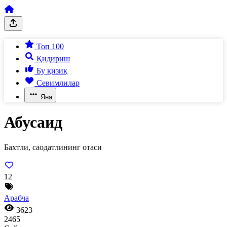
Топ 100
Қидириш
Бу қизиқ
Севимлилар
Яна
Абусаид
Бахтли, саодатлининг отаси
12
Арабча
3623
2465