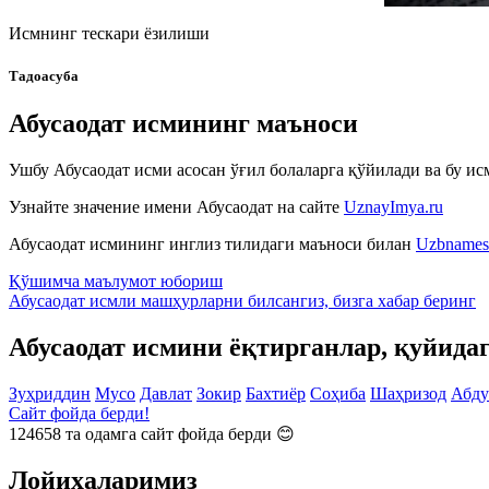
Исмнинг тескари ёзилиши
Тадоасуба
Абусаодат исмининг маъноси
Ушбу Абусаодат исми асосан ўғил болаларга қўйилади ва бу исм
Узнайте значение имени
Абусаодат
на сайте
UznayImya.ru
Абусаодат
исмининг инглиз тилидаги маъноси билан
Uzbnames
Қўшимча маълумот юбориш
Абусаодат исмли машҳурларни билсангиз, бизга
хабар беринг
Абусаодат исмини ёқтирганлар, қуйида
Зуҳриддин
Мусо
Давлат
Зокир
Бахтиёр
Соҳиба
Шаҳризод
Абду
Сайт фойда берди!
124658
та одамга сайт фойда берди 😊
Лойиҳаларимиз