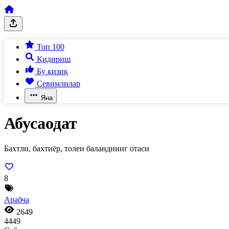
Топ 100
Қидириш
Бу қизиқ
Севимлилар
Яна
Абусаодат
Бахтли, бахтиёр, толеи баланднинг отаси
8
Арабча
2649
4449