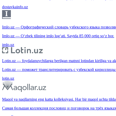
dostavkainfo.uz
Imlo.uz — Орфографический словарь узбекского языка позволяю
Imlo.uz — O‘zbek tilining imlo lug‘ati. Saytda 85 000 ortiq so‘z bor.
imlo.uz
Lotin.uz — foydalanuvchilarga berilgan matnni lotindan kirillga va aksi
Lotin.uz — поможет транслитерировать с узбекской кириллицы 
lotin.uz
Maqol va naqllarning eng katta kolleksiyasi. Har bir maqol uchta tilda 
Самая большая коллекция пословиц и поговорок на трёх языках