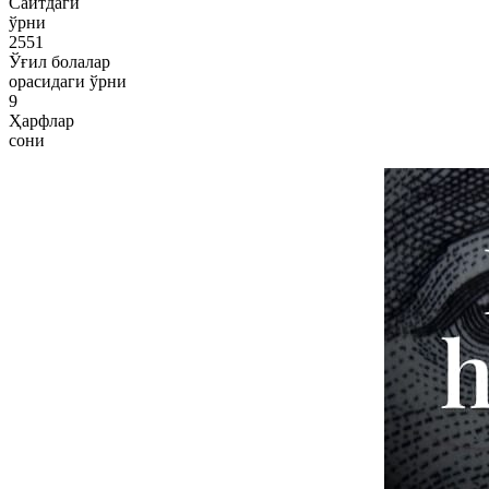
Сайтдаги
ўрни
2551
Ўғил болалар
орасидаги ўрни
9
Ҳарфлар
сони