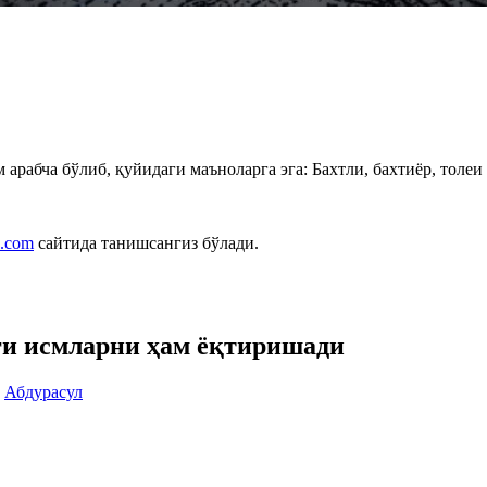
 арабча бўлиб, қуйидаги маъноларга эга: Бахтли, бахтиёр, толеи
.com
сайтида танишсангиз бўлади.
ги исмларни ҳам ёқтиришади
Абдурасул