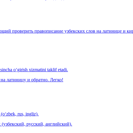
щий проверить правописание узбекских слов на латинице и кири
ncha o‘girish xizmatini taklif etadi.
на латиницу и обратно. Легко!
(o‘zbek, rus, ingliz).
 (узбекский, русский, английский).