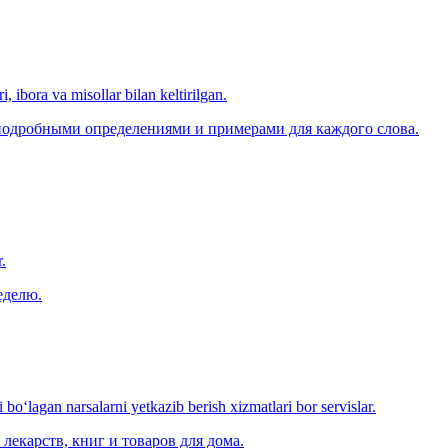
, ibora va misollar bilan keltirilgan.
 подробными определениями и примерами для каждого слова.
.
еделю.
o‘lagan narsalarni yetkazib berish xizmatlari bor servislar.
лекарств, книг и товаров для дома.