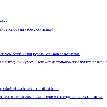
arkazi!
ница юмора на узбекском языке!
eruvchi servis. Punkt joylashuvini kartada ko‘rsatadi.
с выгодным курсом. Покажет местоположение пункта прямо на 
 ruknlarda va batafsil statistikasi bilan.
о активные каналы по категориям и с подробной статистикой.