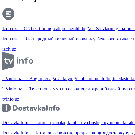
Izoh.uz — O‘zbek tilining xalqona izohli lug‘ati. So‘zlarning ma’nolari
Izoh.uz — Это народный толковый словарь узбекского языка с
izoh.uz
TVinfo.uz — Bugun, ertaga va keyingi hafta uchun to‘liq teledasturlar
TVinfo.uz — Телепрограмма на сегодня, завтра и ближайшую н
tvinfo.uz
DostavkaInfo — Taomlar, dorilar, kitoblar va boshqa uy uchun kerakli b
DostavkaInfo — Каталог сервисов, предлагающих доставку еды, 