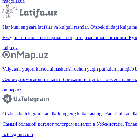
maqollar.uz
Har kuni eng sara latifalar va kulguli rasmlar. O‘zbek tilidagi kulgu m
Ежедневно только отборные анекдоты, смешные картинки. Куз
latifa.uz
Valyutani yuqori kursda almashtirish uchun yaqin punktlarni aniqlab b
Сервис, помогающий найти ближайшие пункты обмена валюты 
onmap.uz
O‘zbekcha telegram kanallarining eng katta katalogi. Faqt faol kanallar,
Самый большой каталог телеграм каналов в Узбекистане. Тольк
uztelegram.com