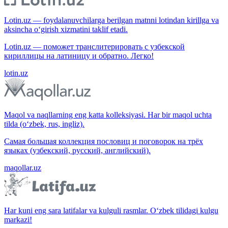
Lotin.uz — foydalanuvchilarga berilgan matnni lotindan kirillga va
aksincha o‘girish xizmatini taklif etadi.
Lotin.uz — поможет транслитерировать с узбекской
кириллицы на латиницу и обратно. Легко!
lotin.uz
Maqol va naqllarning eng katta kolleksiyasi. Har bir maqol uchta
tilda (o‘zbek, rus, ingliz).
Самая большая коллекция пословиц и поговорок на трёх
языках (узбекский, русский, английский).
maqollar.uz
Har kuni eng sara latifalar va kulguli rasmlar. O‘zbek tilidagi kulgu
markazi!