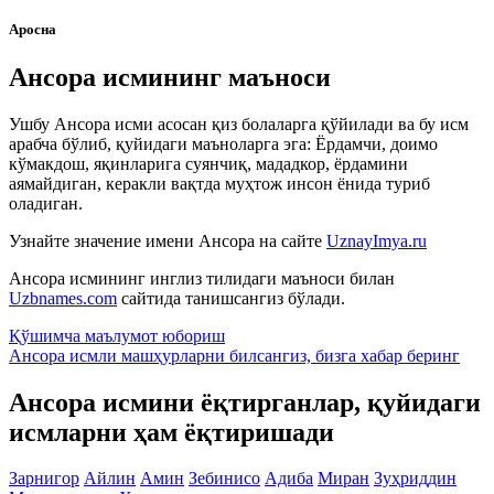
Аросна
Ансора исмининг маъноси
Ушбу Ансора исми асосан қиз болаларга қўйилади ва бу исм
арабча бўлиб, қуйидаги маъноларга эга: Ёрдамчи, доимо
кўмакдош, яқинларига суянчиқ, мададкор, ёрдамини
аямайдиган, керакли вақтда муҳтож инсон ёнида туриб
оладиган.
Узнайте значение имени
Ансора
на сайте
UznayImya.ru
Ансора
исмининг инглиз тилидаги маъноси билан
Uzbnames.com
сайтида танишсангиз бўлади.
Қўшимча маълумот юбориш
Ансора исмли машҳурларни билсангиз, бизга
хабар беринг
Ансора исмини ёқтирганлар, қуйидаги
исмларни ҳам ёқтиришади
Зарнигор
Айлин
Амин
Зебинисо
Адиба
Миран
Зуҳриддин