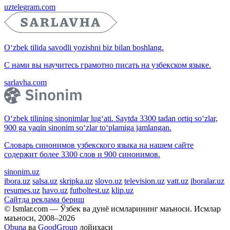
uztelegram.com
O‘zbek tilida savodli yozishni biz bilan boshlang.
С нами вы научитесь грамотно писать на узбекском языке.
sarlavha.com
O‘zbek tilining sinonimlar lug‘ati. Saytda 3300 tadan ortiq so‘zlar,
900 ga yaqin sinonim so‘zlar to‘plamiga jamlangan.
Словарь синонимов узбекского языка на нашем сайте
содержит более 3300 слов и 900 синонимов.
sinonim.uz
ibora.uz
salsa.uz
skripka.uz
slovo.uz
television.uz
vatt.uz
iboralar.uz
resumes.uz
havo.uz
futboltest.uz
klip.uz
Сайтда реклама бериш
© Ismlar.com — Ўзбек ва дунё исмларининг маъноси. Исмлар
маъноси, 2008–2026
Obuna
ва
GoodGroup
лойиҳаси