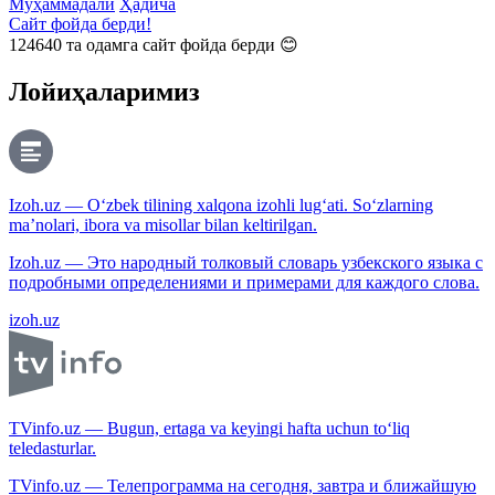
Муҳаммадали
Ҳадича
Сайт фойда берди!
124640
та одамга сайт фойда берди 😊
Лойиҳаларимиз
Izoh.uz — O‘zbek tilining xalqona izohli lug‘ati. So‘zlarning
ma’nolari, ibora va misollar bilan keltirilgan.
Izoh.uz — Это народный толковый словарь узбекского языка с
подробными определениями и примерами для каждого слова.
izoh.uz
TVinfo.uz — Bugun, ertaga va keyingi hafta uchun to‘liq
teledasturlar.
TVinfo.uz — Телепрограмма на сегодня, завтра и ближайшую