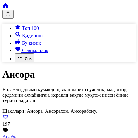
Топ 100
Қидириш
Бу қизиқ
Севимлилар
Яна
Ансора
Ёрдамчи, доимо кўмакдош, яқинларига суянчиқ, мададкор,
ёрдамини аямайдиган, керакли вақтда муҳтож инсон ёнида
туриб оладиган.
Шакллари:
Ансора, Ансорахон, Ансорабону.
197
Арабча