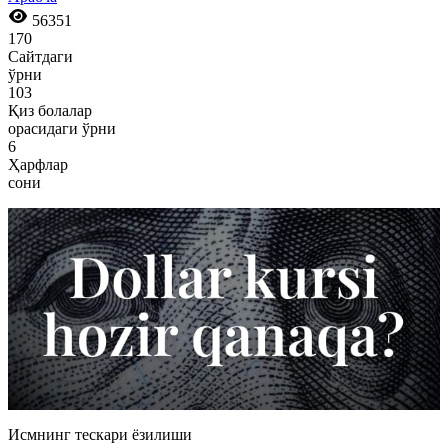
56351
170
Сайтдаги
ўрни
103
Қиз болалар
орасидаги ўрни
6
Ҳарфлар
сони
Исмнинг тескари ёзилиши