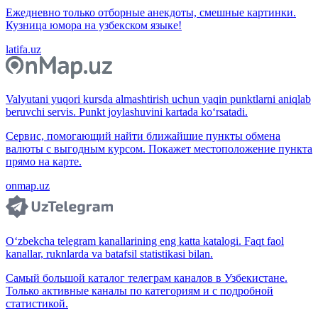
Ежедневно только отборные анекдоты, смешные картинки.
Кузница юмора на узбекском языке!
latifa.uz
Valyutani yuqori kursda almashtirish uchun yaqin punktlarni aniqlab
beruvchi servis. Punkt joylashuvini kartada ko‘rsatadi.
Сервис, помогающий найти ближайшие пункты обмена
валюты с выгодным курсом. Покажет местоположение пункта
прямо на карте.
onmap.uz
O‘zbekcha telegram kanallarining eng katta katalogi. Faqt faol
kanallar, ruknlarda va batafsil statistikasi bilan.
Самый большой каталог телеграм каналов в Узбекистане.
Только активные каналы по категориям и с подробной
статистикой.