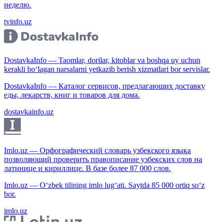
неделю.
tvinfo.uz
DostavkaInfo — Taomlar, dorilar, kitoblar va boshqa uy uchun
kerakli bo‘lagan narsalarni yetkazib berish xizmatlari bor servislar.
DostavkaInfo — Каталог сервисов, предлагающих доставку
еды, лекарств, книг и товаров для дома.
dostavkainfo.uz
Imlo.uz — Орфографический словарь узбекского языка
позволяющий проверить правописание узбекских слов на
латинице и кириллице. В базе более 87 000 слов.
Imlo.uz — O‘zbek tilining imlo lug‘ati. Saytda 85 000 ortiq so‘z
bor.
imlo.uz