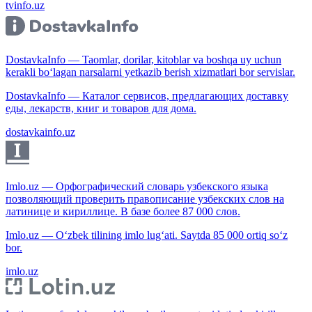
tvinfo.uz
DostavkaInfo — Taomlar, dorilar, kitoblar va boshqa uy uchun
kerakli bo‘lagan narsalarni yetkazib berish xizmatlari bor servislar.
DostavkaInfo — Каталог сервисов, предлагающих доставку
еды, лекарств, книг и товаров для дома.
dostavkainfo.uz
Imlo.uz — Орфографический словарь узбекского языка
позволяющий проверить правописание узбекских слов на
латинице и кириллице. В базе более 87 000 слов.
Imlo.uz — O‘zbek tilining imlo lug‘ati. Saytda 85 000 ortiq so‘z
bor.
imlo.uz