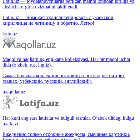
Lotin.uz — foydalanuvchilarga berilgan matnni lotindan kirillga va
aksincha o‘girish xizmatini taklif etadi.
Lotin.uz — поможет транслитерировать с узбекской
кириллицы на латиницу и обратно. Легко!
lotin.uz
Maqol va naqllarning eng katta kolleksiyasi. Har bir maqol uchta
tilda (o‘zbek, rus, ingliz).
Самая большая коллекция пословиц и поговорок на трёх
языках (узбекский, русский, английский).
maqollar.uz
Har kuni eng sara latifalar va kulguli rasmlar. O‘zbek tilidagi kulgu
markazi!
Ежедневно только отборные анекдоты, смешные картинки.
Кузница юмора на узбекском языке!