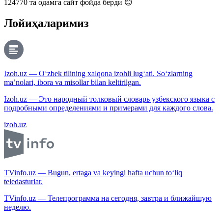
124770
та одамга сайт фойда берди 😊
Лойиҳаларимиз
Izoh.uz — O‘zbek tilining xalqona izohli lug‘ati. So‘zlarning
ma’nolari, ibora va misollar bilan keltirilgan.
Izoh.uz — Это народный толковый словарь узбекского языка с
подробными определениями и примерами для каждого слова.
izoh.uz
TVinfo.uz — Bugun, ertaga va keyingi hafta uchun to‘liq
teledasturlar.
TVinfo.uz — Телепрограмма на сегодня, завтра и ближайшую
неделю.