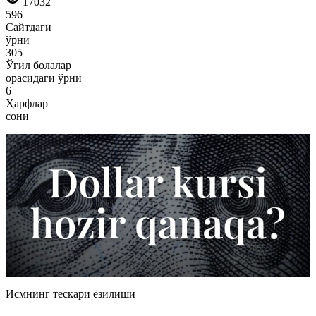
17032
596
Сайтдаги
ўрни
305
Ўғил болалар
орасидаги ўрни
6
Ҳарфлар
сони
Исмнинг тескари ёзилиши