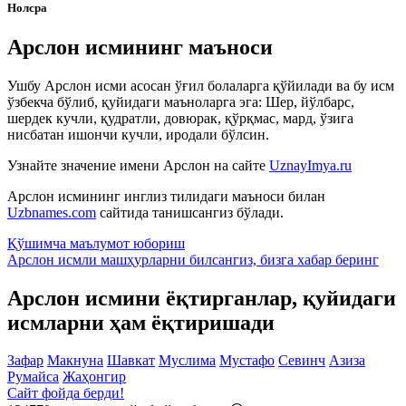
Нолсра
Арслон исмининг маъноси
Ушбу Арслон исми асосан ўғил болаларга қўйилади ва бу исм
ўзбекча бўлиб, қуйидаги маъноларга эга: Шер, йўлбарс,
шердек кучли, қудратли, довюрак, қўрқмас, мард, ўзига
нисбатан ишончи кучли, иродали бўлсин.
Узнайте значение имени
Арслон
на сайте
UznayImya.ru
Арслон
исмининг инглиз тилидаги маъноси билан
Uzbnames.com
сайтида танишсангиз бўлади.
Қўшимча маълумот юбориш
Арслон исмли машҳурларни билсангиз, бизга
хабар беринг
Арслон исмини ёқтирганлар, қуйидаги
исмларни ҳам ёқтиришади
Зафар
Макнуна
Шавкат
Муслима
Мустафо
Севинч
Азиза
Румайса
Жаҳонгир
Сайт фойда берди!