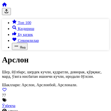
Топ 100
Қидириш
Бу қизиқ
Севимлилар
Яна
Арслон
Шер, йўлбарс, шердек кучли, қудратли, довюрак, қўрқмас,
мард, ўзига нисбатан ишончи кучли, иродали бўлсин.
Шакллари:
Арслон, Арслонбой, Арслонали.
77
Ўзбекча