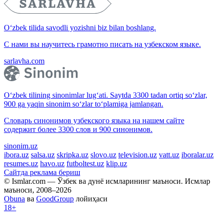
O‘zbek tilida savodli yozishni biz bilan boshlang.
С нами вы научитесь грамотно писать на узбекском языке.
sarlavha.com
O‘zbek tilining sinonimlar lug‘ati. Saytda 3300 tadan ortiq so‘zlar,
900 ga yaqin sinonim so‘zlar to‘plamiga jamlangan.
Словарь синонимов узбекского языка на нашем сайте
содержит более 3300 слов и 900 синонимов.
sinonim.uz
ibora.uz
salsa.uz
skripka.uz
slovo.uz
television.uz
vatt.uz
iboralar.uz
resumes.uz
havo.uz
futboltest.uz
klip.uz
Сайтда реклама бериш
© Ismlar.com — Ўзбек ва дунё исмларининг маъноси. Исмлар
маъноси, 2008–2026
Obuna
ва
GoodGroup
лойиҳаси
18+