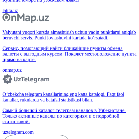
latifa.uz
Valyutani yuqori kursda almashtirish uchun yaqin punktlarni aniqlab
beruvchi servis. Punkt joylashuvini kartada ko‘rsatadi.
Сервис, помогающий найти ближайшие пункты обмена
валюты с выгодным курсом. Покажет местоположение пункта
прямо на карте.
onmap.uz
O‘zbekcha telegram kanallarining eng katta katalogi. Faqt faol
kanallar, ruknlarda va batafsil statistikasi bilan.
Самый большой каталог телеграм каналов в Узбекистане.
Только активные каналы по категориям и с подробной
статистикой.
uztelegram.com