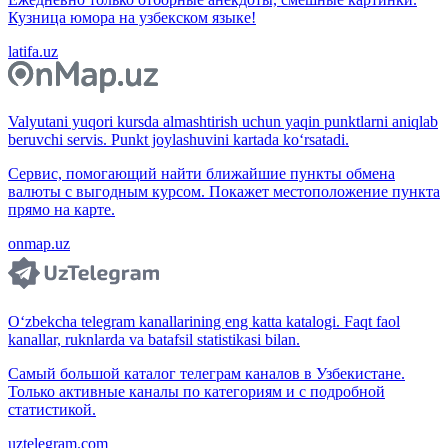
Кузница юмора на узбекском языке!
latifa.uz
Valyutani yuqori kursda almashtirish uchun yaqin punktlarni aniqlab
beruvchi servis. Punkt joylashuvini kartada ko‘rsatadi.
Сервис, помогающий найти ближайшие пункты обмена
валюты с выгодным курсом. Покажет местоположение пункта
прямо на карте.
onmap.uz
O‘zbekcha telegram kanallarining eng katta katalogi. Faqt faol
kanallar, ruknlarda va batafsil statistikasi bilan.
Самый большой каталог телеграм каналов в Узбекистане.
Только активные каналы по категориям и с подробной
статистикой.
uztelegram.com