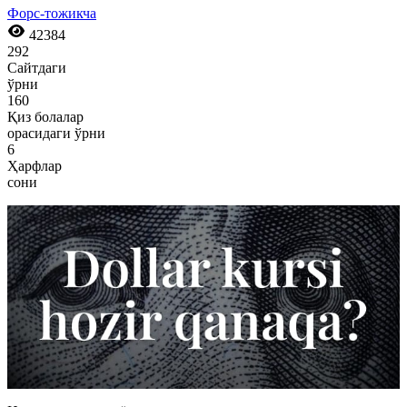
Форс-тожикча
42384
292
Сайтдаги
ўрни
160
Қиз болалар
орасидаги ўрни
6
Ҳарфлар
сони