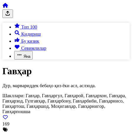
Топ 100
Қидириш
Бу қизиқ
Севимлилар
Яна
Гавҳар
Дур, марвариддек бебаҳо қиз ёки асл, аслзода.
Шакллари:
Гавҳар, Гавҳаргул, Гавҳарой, Гавҳархон, Гавҳара,
Гавҳарзод, Гулгавҳар, Гавҳарбону, Гавҳарбиби, Гавҳарнисо,
Гавҳартош, Гавҳаршод, Моҳигавҳар, Гавҳарнигор,
Гавҳарпошша
169