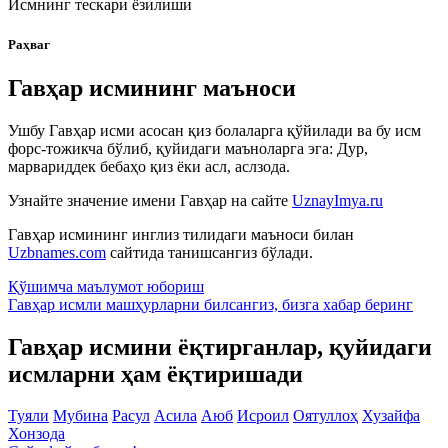
Исмнинг тескари ёзилиши
Раҳваг
Гавҳар исмининг маъноси
Ушбу Гавҳар исми асосан қиз болаларга қўйилади ва бу исм
форс-тожикча бўлиб, қуйидаги маъноларга эга: Дур,
марвариддек бебаҳо қиз ёки асл, аслзода.
Узнайте значение имени
Гавҳар
на сайте
UznayImya.ru
Гавҳар
исмининг инглиз тилидаги маъноси билан
Uzbnames.com
сайтида танишсангиз бўлади.
Қўшимча маълумот юбориш
Гавҳар исмли машҳурларни билсангиз, бизга
хабар беринг
Гавҳар исмини ёқтирганлар, қуйидаги
исмларни ҳам ёқтиришади
Туяли
Мубина
Расул
Асила
Аюб
Исроил
Оятуллоҳ
Хузайфа
Хонзода