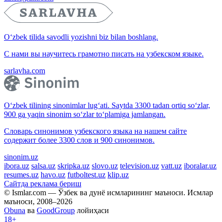
O‘zbek tilida savodli yozishni biz bilan boshlang.
С нами вы научитесь грамотно писать на узбекском языке.
sarlavha.com
O‘zbek tilining sinonimlar lug‘ati. Saytda 3300 tadan ortiq so‘zlar,
900 ga yaqin sinonim so‘zlar to‘plamiga jamlangan.
Словарь синонимов узбекского языка на нашем сайте
содержит более 3300 слов и 900 синонимов.
sinonim.uz
ibora.uz
salsa.uz
skripka.uz
slovo.uz
television.uz
vatt.uz
iboralar.uz
resumes.uz
havo.uz
futboltest.uz
klip.uz
Сайтда реклама бериш
© Ismlar.com — Ўзбек ва дунё исмларининг маъноси. Исмлар
маъноси, 2008–2026
Obuna
ва
GoodGroup
лойиҳаси
18+