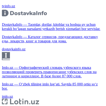
tvinfo.uz
DostavkaInfo — Taomlar, dorilar, kitoblar va boshqa uy uchun
kerakli bo‘lagan narsalarni yetkazib berish xizmatlari bor servislar.
DostavkaInfo — Каталог сервисов, предлагающих доставку
еды, лекарств, книг и товаров для дома.
dostavkainfo.uz
Imlo.uz — Орфографический словарь узбекского языка
позволяющий проверить правописание узбекских слов на
латинице и кириллице. В базе более 87 000 слов.
Imlo.uz — O‘zbek tilining imlo lug‘ati. Saytda 85 000 ortiq so‘z
bor.
imlo.uz