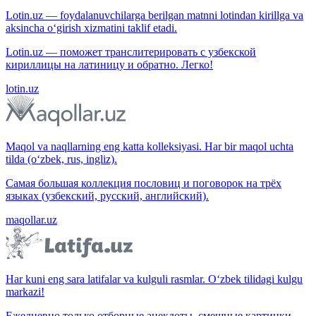
Lotin.uz — foydalanuvchilarga berilgan matnni lotindan kirillga va
aksincha o‘girish xizmatini taklif etadi.
Lotin.uz — поможет транслитерировать с узбекской
кириллицы на латиницу и обратно. Легко!
lotin.uz
Maqol va naqllarning eng katta kolleksiyasi. Har bir maqol uchta
tilda (o‘zbek, rus, ingliz).
Самая большая коллекция пословиц и поговорок на трёх
языках (узбекский, русский, английский).
maqollar.uz
Har kuni eng sara latifalar va kulguli rasmlar. O‘zbek tilidagi kulgu
markazi!
Ежедневно только отборные анекдоты, смешные картинки.