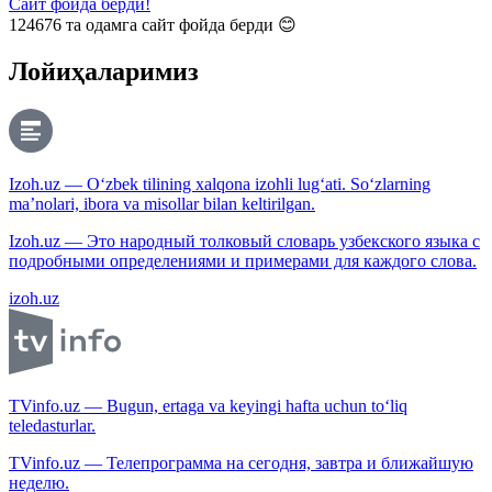
Сайт фойда берди!
124676
та одамга сайт фойда берди 😊
Лойиҳаларимиз
Izoh.uz — O‘zbek tilining xalqona izohli lug‘ati. So‘zlarning
ma’nolari, ibora va misollar bilan keltirilgan.
Izoh.uz — Это народный толковый словарь узбекского языка с
подробными определениями и примерами для каждого слова.
izoh.uz
TVinfo.uz — Bugun, ertaga va keyingi hafta uchun to‘liq
teledasturlar.
TVinfo.uz — Телепрограмма на сегодня, завтра и ближайшую
неделю.