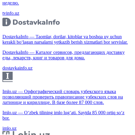
неделю.
tvinfo.uz
DostavkaInfo — Taomlar, dorilar, kitoblar va boshqa uy uchun
kerakli bo‘lagan narsalarni yetkazib berish xizmatlari bor servislar.
DostavkaInfo — Каталог сервисов, предлагающих доставку
еды, лекарств, книг и товаров для дома.
dostavkainfo.uz
Imlo.uz — Орфографический словарь узбекского языка
позволяющий проверить правописание узбекских слов на
латинице и кириллице. В базе более 87 000 слов.
Imlo.uz — O‘zbek tilining imlo lug‘ati. Saytda 85 000 ortiq so‘z
bor.
imlo.uz