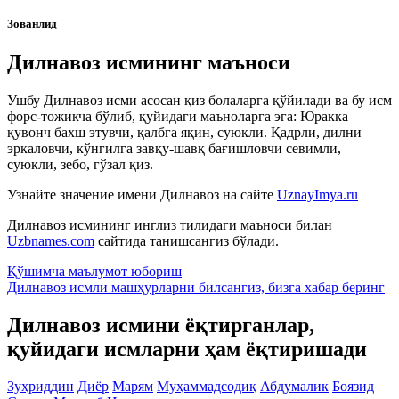
Зованлид
Дилнавоз исмининг маъноси
Ушбу Дилнавоз исми асосан қиз болаларга қўйилади ва бу исм
форс-тожикча бўлиб, қуйидаги маъноларга эга: Юракка
қувонч бахш этувчи, қалбга яқин, суюкли. Қадрли, дилни
эркаловчи, кўнгилга завқу-шавқ бағишловчи севимли,
суюкли, зебо, гўзал қиз.
Узнайте значение имени
Дилнавоз
на сайте
UznayImya.ru
Дилнавоз
исмининг инглиз тилидаги маъноси билан
Uzbnames.com
сайтида танишсангиз бўлади.
Қўшимча маълумот юбориш
Дилнавоз исмли машҳурларни билсангиз, бизга
хабар беринг
Дилнавоз исмини ёқтирганлар,
қуйидаги исмларни ҳам ёқтиришади
Зуҳриддин
Диёр
Марям
Муҳаммадсодиқ
Абдумалик
Боязид