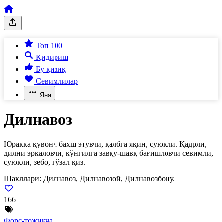
Топ 100
Қидириш
Бу қизиқ
Севимлилар
Яна
Дилнавоз
Юракка қувонч бахш этувчи, қалбга яқин, суюкли. Қадрли,
дилни эркаловчи, кўнгилга завқу-шавқ бағишловчи севимли,
суюкли, зебо, гўзал қиз.
Шакллари:
Дилнавоз, Дилнавозой, Дилнавозбону.
166
Форс-тожикча