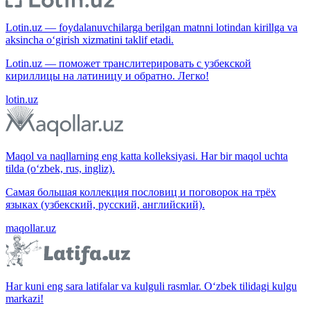
Lotin.uz — foydalanuvchilarga berilgan matnni lotindan kirillga va
aksincha o‘girish xizmatini taklif etadi.
Lotin.uz — поможет транслитерировать с узбекской
кириллицы на латиницу и обратно. Легко!
lotin.uz
Maqol va naqllarning eng katta kolleksiyasi. Har bir maqol uchta
tilda (o‘zbek, rus, ingliz).
Самая большая коллекция пословиц и поговорок на трёх
языках (узбекский, русский, английский).
maqollar.uz
Har kuni eng sara latifalar va kulguli rasmlar. O‘zbek tilidagi kulgu
markazi!