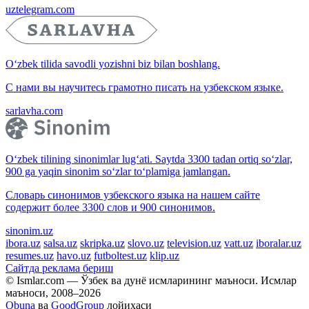
uztelegram.com
O‘zbek tilida savodli yozishni biz bilan boshlang.
С нами вы научитесь грамотно писать на узбекском языке.
sarlavha.com
O‘zbek tilining sinonimlar lug‘ati. Saytda 3300 tadan ortiq so‘zlar,
900 ga yaqin sinonim so‘zlar to‘plamiga jamlangan.
Словарь синонимов узбекского языка на нашем сайте
содержит более 3300 слов и 900 синонимов.
sinonim.uz
ibora.uz
salsa.uz
skripka.uz
slovo.uz
television.uz
vatt.uz
iboralar.uz
resumes.uz
havo.uz
futboltest.uz
klip.uz
Сайтда реклама бериш
© Ismlar.com — Ўзбек ва дунё исмларининг маъноси. Исмлар
маъноси, 2008–2026
Obuna
ва
GoodGroup
лойиҳаси