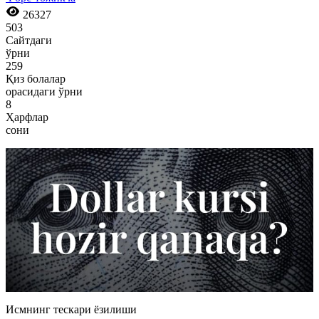
26327
503
Сайтдаги
ўрни
259
Қиз болалар
орасидаги ўрни
8
Ҳарфлар
сони
Исмнинг тескари ёзилиши