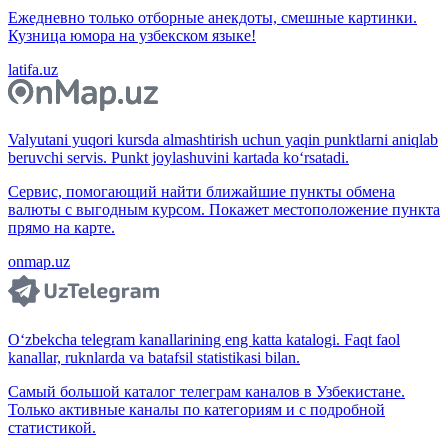
Ежедневно только отборные анекдоты, смешные картинки.
Кузница юмора на узбекском языке!
latifa.uz
Valyutani yuqori kursda almashtirish uchun yaqin punktlarni aniqlab
beruvchi servis. Punkt joylashuvini kartada ko‘rsatadi.
Сервис, помогающий найти ближайшие пункты обмена
валюты с выгодным курсом. Покажет местоположение пункта
прямо на карте.
onmap.uz
O‘zbekcha telegram kanallarining eng katta katalogi. Faqt faol
kanallar, ruknlarda va batafsil statistikasi bilan.
Самый большой каталог телеграм каналов в Узбекистане.
Только активные каналы по категориям и с подробной
статистикой.