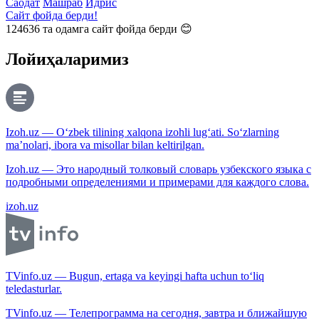
Саодат
Машраб
Идрис
Сайт фойда берди!
124636
та одамга сайт фойда берди 😊
Лойиҳаларимиз
Izoh.uz — O‘zbek tilining xalqona izohli lug‘ati. So‘zlarning
ma’nolari, ibora va misollar bilan keltirilgan.
Izoh.uz — Это народный толковый словарь узбекского языка с
подробными определениями и примерами для каждого слова.
izoh.uz
TVinfo.uz — Bugun, ertaga va keyingi hafta uchun to‘liq
teledasturlar.
TVinfo.uz — Телепрограмма на сегодня, завтра и ближайшую