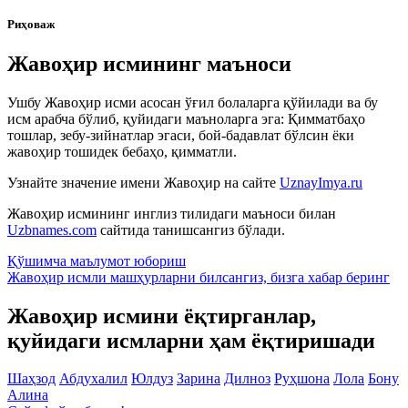
Риҳоваж
Жавоҳир исмининг маъноси
Ушбу Жавоҳир исми асосан ўғил болаларга қўйилади ва бу
исм арабча бўлиб, қуйидаги маъноларга эга: Қимматбаҳо
тошлар, зебу-зийнатлар эгаси, бой-бадавлат бўлсин ёки
жавоҳир тошидек бебаҳо, қимматли.
Узнайте значение имени
Жавоҳир
на сайте
UznayImya.ru
Жавоҳир
исмининг инглиз тилидаги маъноси билан
Uzbnames.com
сайтида танишсангиз бўлади.
Қўшимча маълумот юбориш
Жавоҳир исмли машҳурларни билсангиз, бизга
хабар беринг
Жавоҳир исмини ёқтирганлар,
қуйидаги исмларни ҳам ёқтиришади
Шаҳзод
Абдухалил
Юлдуз
Зарина
Дилноз
Руҳшона
Лола
Бону
Алина