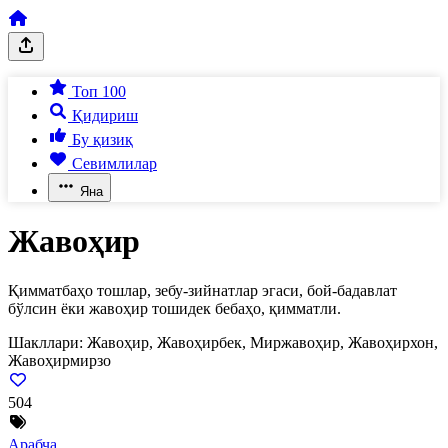
Топ 100
Қидириш
Бу қизиқ
Севимлилар
Яна
Жавоҳир
Қимматбаҳо тошлар, зебу-зийнатлар эгаси, бой-бадавлат
бўлсин ёки жавоҳир тошидек бебаҳо, қимматли.
Шакллари:
Жавоҳир, Жавоҳирбек, Миржавоҳир, Жавоҳирхон,
Жавоҳирмирзо
504
Арабча