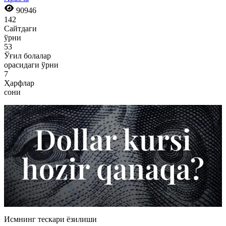
90946
142
Сайтдаги
ўрни
53
Ўғил болалар
орасидаги ўрни
7
Ҳарфлар
сони
Исмнинг тескари ёзилиши