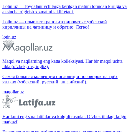
Lotin.uz — foydalanuvchilarga berilgan matnni lotindan kirillga va
aksincha o‘girish xizmatini taklif etadi.
Lotin.uz — поможет транслитерировать с узбекской
кириллицы на латиницу и обратно. Легко!
lotin.uz
Maqol va naqllarning eng katta kolleksiyasi. Har bir maqol uchta
tilda (o‘zbek, rus, ingliz).
Самая большая коллекция пословиц и поговорок на трёх
языках (узбекский, русский, английский).
maqollar.uz
Har kuni eng sara latifalar va kulguli rasmlar. O‘zbek tilidagi kulgu
markazi!
Ежедневно только отборные анекдоты, смешные картинки.