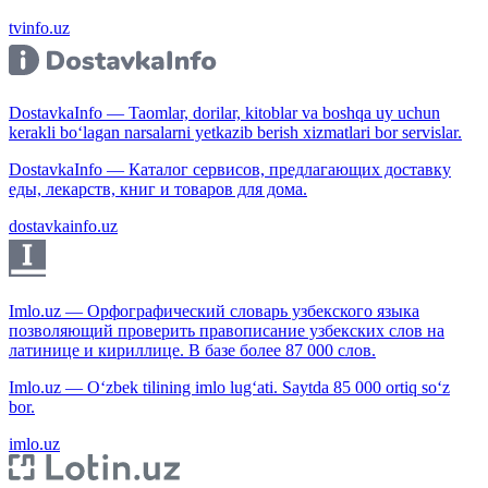
tvinfo.uz
DostavkaInfo — Taomlar, dorilar, kitoblar va boshqa uy uchun
kerakli bo‘lagan narsalarni yetkazib berish xizmatlari bor servislar.
DostavkaInfo — Каталог сервисов, предлагающих доставку
еды, лекарств, книг и товаров для дома.
dostavkainfo.uz
Imlo.uz — Орфографический словарь узбекского языка
позволяющий проверить правописание узбекских слов на
латинице и кириллице. В базе более 87 000 слов.
Imlo.uz — O‘zbek tilining imlo lug‘ati. Saytda 85 000 ortiq so‘z
bor.
imlo.uz