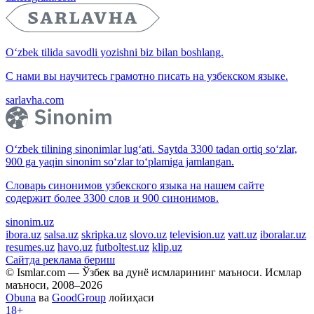
O‘zbek tilida savodli yozishni biz bilan boshlang.
С нами вы научитесь грамотно писать на узбекском языке.
sarlavha.com
O‘zbek tilining sinonimlar lug‘ati. Saytda 3300 tadan ortiq so‘zlar,
900 ga yaqin sinonim so‘zlar to‘plamiga jamlangan.
Словарь синонимов узбекского языка на нашем сайте
содержит более 3300 слов и 900 синонимов.
sinonim.uz
ibora.uz
salsa.uz
skripka.uz
slovo.uz
television.uz
vatt.uz
iboralar.uz
resumes.uz
havo.uz
futboltest.uz
klip.uz
Сайтда реклама бериш
© Ismlar.com — Ўзбек ва дунё исмларининг маъноси. Исмлар
маъноси, 2008–2026
Obuna
ва
GoodGroup
лойиҳаси
18+