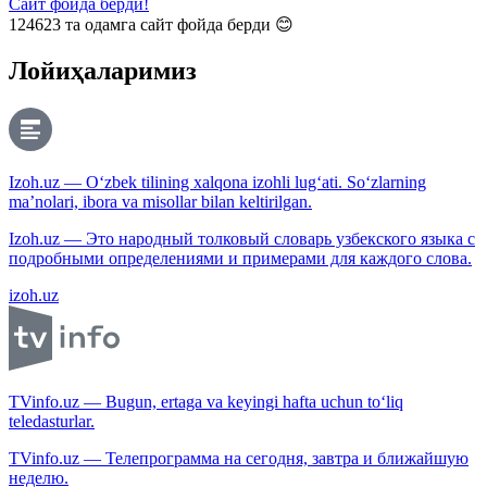
Сайт фойда берди!
124623
та одамга сайт фойда берди 😊
Лойиҳаларимиз
Izoh.uz — O‘zbek tilining xalqona izohli lug‘ati. So‘zlarning
ma’nolari, ibora va misollar bilan keltirilgan.
Izoh.uz — Это народный толковый словарь узбекского языка с
подробными определениями и примерами для каждого слова.
izoh.uz
TVinfo.uz — Bugun, ertaga va keyingi hafta uchun to‘liq
teledasturlar.
TVinfo.uz — Телепрограмма на сегодня, завтра и ближайшую
неделю.