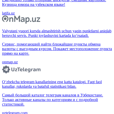
Кузница юмора на узбекском языке!
latifa.uz
Valyutani yuqori kursda almashtirish uchun yaqin punktlarni aniqlab
beruvchi servis. Punkt joylashuvini kartada ko‘rsatadi.
Сервис, помогающий найти ближайшие пункты обмена
валюты с выгодным курсом. Покажет местоположение пункта
прямо на карте.
onmap.uz
O‘zbekcha telegram kanallarining eng katta katalogi. Faqt faol
kanallar, ruknlarda va batafsil statistikasi bilan.
Самый большой каталог телеграм каналов в Узбекистане.
Только активные каналы по категориям и с подробной
статистикой.
uztelegram.com