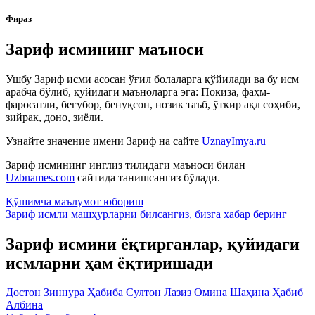
Фираз
Зариф исмининг маъноси
Ушбу Зариф исми асосан ўғил болаларга қўйилади ва бу исм
арабча бўлиб, қуйидаги маъноларга эга: Покиза, фаҳм-
фаросатли, беғубор, бенуқсон, нозик таъб, ўткир ақл соҳиби,
зийрак, доно, зиёли.
Узнайте значение имени
Зариф
на сайте
UznayImya.ru
Зариф
исмининг инглиз тилидаги маъноси билан
Uzbnames.com
сайтида танишсангиз бўлади.
Қўшимча маълумот юбориш
Зариф исмли машҳурларни билсангиз, бизга
хабар беринг
Зариф исмини ёқтирганлар, қуйидаги
исмларни ҳам ёқтиришади
Достон
Зиннура
Ҳабиба
Султон
Лазиз
Омина
Шаҳина
Ҳабиб
Албина