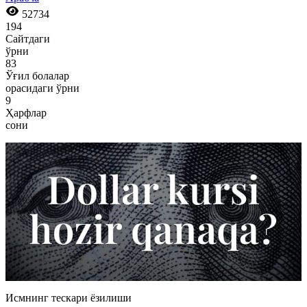
52734
194
Сайтдаги
ўрни
83
Ўғил болалар
орасидаги ўрни
9
Ҳарфлар
сони
Исмнинг тескари ёзилиши