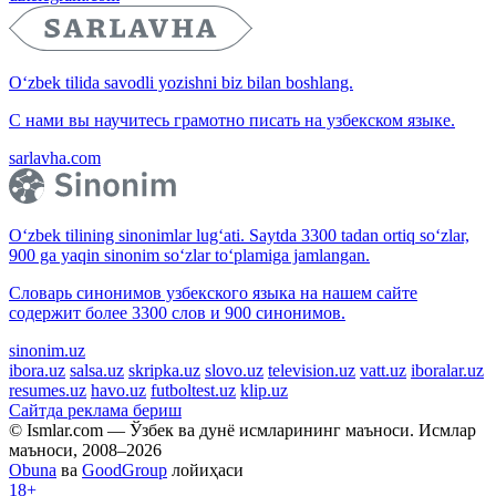
O‘zbek tilida savodli yozishni biz bilan boshlang.
С нами вы научитесь грамотно писать на узбекском языке.
sarlavha.com
O‘zbek tilining sinonimlar lug‘ati. Saytda 3300 tadan ortiq so‘zlar,
900 ga yaqin sinonim so‘zlar to‘plamiga jamlangan.
Словарь синонимов узбекского языка на нашем сайте
содержит более 3300 слов и 900 синонимов.
sinonim.uz
ibora.uz
salsa.uz
skripka.uz
slovo.uz
television.uz
vatt.uz
iboralar.uz
resumes.uz
havo.uz
futboltest.uz
klip.uz
Сайтда реклама бериш
© Ismlar.com — Ўзбек ва дунё исмларининг маъноси. Исмлар
маъноси, 2008–2026
Obuna
ва
GoodGroup
лойиҳаси
18+