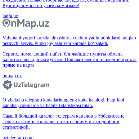
Кузница юмора на узбекском языке!
latifa.uz
Valyutani yuqori kursda almashtirish uchun yaqin punktlarni aniqlab
beruvchi servis. Punkt joylashuvini kartada ko‘rsatadi.
Сервис, помогающий найти ближайшие пункты обмена
валюты с выгодным курсом. Покажет местоположение пункта
прямо на карте.
onmap.uz
O‘zbekcha telegram kanallarining eng katta katalogi. Faqt faol
kanallar, ruknlarda va batafsil statistikasi bilan.
Самый большой каталог телеграм каналов в Узбекистане.
Только активные каналы по категориям и с подробной
статистикой.
uztelegram.com