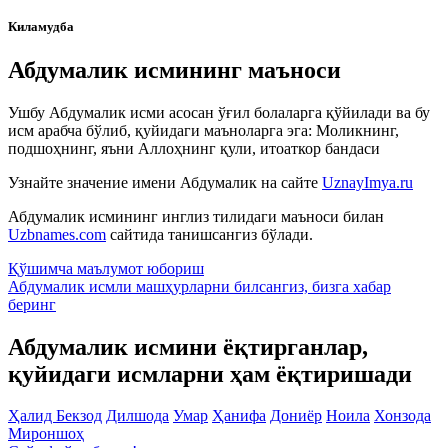
Киламудба
Абдумалик исмининг маъноси
Ушбу Абдумалик исми асосан ўғил болаларга қўйилади ва бу
исм арабча бўлиб, қуйидаги маъноларга эга: Моликнинг,
подшоҳнинг, яъни Аллоҳнинг қули, итоаткор бандаси
Узнайте значение имени
Абдумалик
на сайте
UznayImya.ru
Абдумалик
исмининг инглиз тилидаги маъноси билан
Uzbnames.com
сайтида танишсангиз бўлади.
Қўшимча маълумот юбориш
Абдумалик исмли машҳурларни билсангиз, бизга
хабар
беринг
Абдумалик исмини ёқтирганлар,
қуйидаги исмларни ҳам ёқтиришади
Ҳалид
Бекзод
Дилшода
Умар
Ҳанифа
Дониёр
Ноила
Хонзода
Мироншоҳ