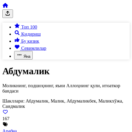
Топ 100
Қидириш
Бу қизиқ
Севимлилар
Яна
Абдумалик
Моликнинг, подшоҳнинг, яъни Аллоҳнинг қули, итоаткор
бандаси
Шакллари:
Абдумалик, Малик, Абдумаликбек, Маликхўжа,
Саидмалик
167
Арабча