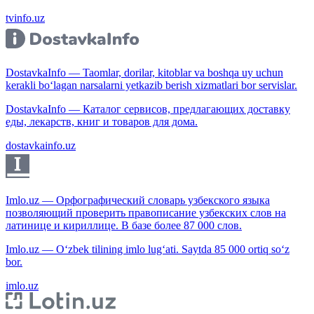
tvinfo.uz
DostavkaInfo — Taomlar, dorilar, kitoblar va boshqa uy uchun
kerakli bo‘lagan narsalarni yetkazib berish xizmatlari bor servislar.
DostavkaInfo — Каталог сервисов, предлагающих доставку
еды, лекарств, книг и товаров для дома.
dostavkainfo.uz
Imlo.uz — Орфографический словарь узбекского языка
позволяющий проверить правописание узбекских слов на
латинице и кириллице. В базе более 87 000 слов.
Imlo.uz — O‘zbek tilining imlo lug‘ati. Saytda 85 000 ortiq so‘z
bor.
imlo.uz