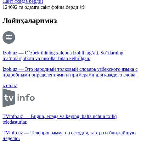
Сайт фойда берди!
124692
та одамга сайт фойда берди 😊
Лойиҳаларимиз
Izoh.uz — O‘zbek tilining xalqona izohli lug‘ati. So‘zlarning
ma’nolari, ibora va misollar bilan keltirilgan.
Izoh.uz — Это народный толковый словарь узбекского языка с
подробными определениями и примерами для каждого слова.
izoh.uz
TVinfo.uz — Bugun, ertaga va keyingi hafta uchun to‘liq
teledasturlar.
TVinfo.uz — Телепрограмма на сегодня, завтра и ближайшую
неделю.