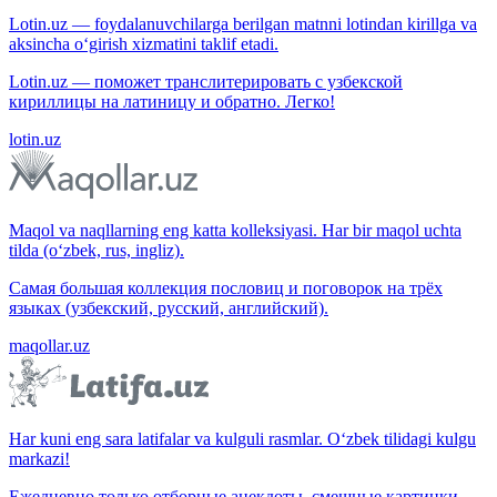
Lotin.uz — foydalanuvchilarga berilgan matnni lotindan kirillga va
aksincha o‘girish xizmatini taklif etadi.
Lotin.uz — поможет транслитерировать с узбекской
кириллицы на латиницу и обратно. Легко!
lotin.uz
Maqol va naqllarning eng katta kolleksiyasi. Har bir maqol uchta
tilda (o‘zbek, rus, ingliz).
Самая большая коллекция пословиц и поговорок на трёх
языках (узбекский, русский, английский).
maqollar.uz
Har kuni eng sara latifalar va kulguli rasmlar. O‘zbek tilidagi kulgu
markazi!
Ежедневно только отборные анекдоты, смешные картинки.