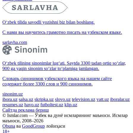
O‘zbek tilida savodli yozishni biz bilan boshlang.
С нами вы научитесь грамотно писать на узбекском языке.
sarlavha.com
O‘zbek tilining sinonimlar lug‘ati. Saytda 3300 tadan ortiq so‘zlar,
900 ga yaqin sinonim so‘zlar to‘plamiga jamlangan.
Словарь синонимов узбекского языка на нашем сайте
содержит более 3300 слов и 900 синонимов.
sinonim.uz
ibora.uz
salsa.uz
skripka.uz
slovo.uz
television.uz
vatt.uz
iboralar.uz
resumes.uz
havo.uz
futboltest.uz
klip.uz
Сайтда реклама бериш
© Ismlar.com — Ўзбек ва дунё исмларининг маъноси. Исмлар
маъноси, 2008–2026
Obuna
ва
GoodGroup
лойиҳаси
18+