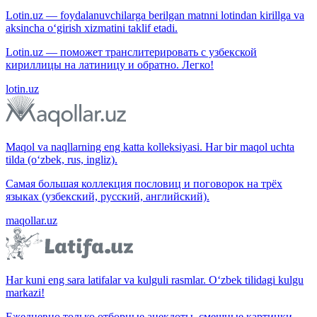
Lotin.uz — foydalanuvchilarga berilgan matnni lotindan kirillga va
aksincha o‘girish xizmatini taklif etadi.
Lotin.uz — поможет транслитерировать с узбекской
кириллицы на латиницу и обратно. Легко!
lotin.uz
Maqol va naqllarning eng katta kolleksiyasi. Har bir maqol uchta
tilda (o‘zbek, rus, ingliz).
Самая большая коллекция пословиц и поговорок на трёх
языках (узбекский, русский, английский).
maqollar.uz
Har kuni eng sara latifalar va kulguli rasmlar. O‘zbek tilidagi kulgu
markazi!
Ежедневно только отборные анекдоты, смешные картинки.