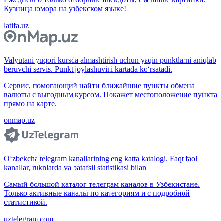
Кузница юмора на узбекском языке!
latifa.uz
Valyutani yuqori kursda almashtirish uchun yaqin punktlarni aniqlab
beruvchi servis. Punkt joylashuvini kartada ko‘rsatadi.
Сервис, помогающий найти ближайшие пункты обмена
валюты с выгодным курсом. Покажет местоположение пункта
прямо на карте.
onmap.uz
O‘zbekcha telegram kanallarining eng katta katalogi. Faqt faol
kanallar, ruknlarda va batafsil statistikasi bilan.
Самый большой каталог телеграм каналов в Узбекистане.
Только активные каналы по категориям и с подробной
статистикой.
uztelegram.com