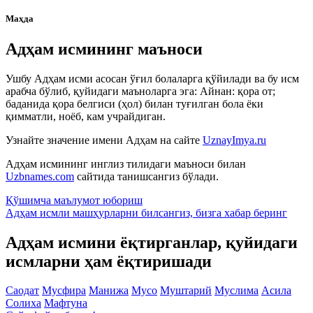
Маҳда
Адҳам исмининг маъноси
Ушбу Адҳам исми асосан ўғил болаларга қўйилади ва бу исм
арабча бўлиб, қуйидаги маъноларга эга: Айнан: қора от;
баданида қора белгиси (ҳол) билан туғилган бола ёки
қимматли, ноёб, кам учрайдиган.
Узнайте значение имени
Адҳам
на сайте
UznayImya.ru
Адҳам
исмининг инглиз тилидаги маъноси билан
Uzbnames.com
сайтида танишсангиз бўлади.
Қўшимча маълумот юбориш
Адҳам исмли машҳурларни билсангиз, бизга
хабар беринг
Адҳам исмини ёқтирганлар, қуйидаги
исмларни ҳам ёқтиришади
Саодат
Мусфира
Манижа
Мусо
Муштарий
Муслима
Асила
Солиха
Мафтуна