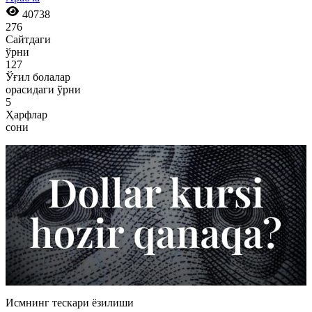
40738
276
Сайтдаги
ўрни
127
Ўғил болалар
орасидаги ўрни
5
Ҳарфлар
сони
Исмнинг тескари ёзилиши