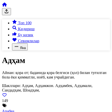
Топ 100
Қидириш
Бу қизиқ
Севимлилар
Яна
Адҳам
Айнан: қора от; баданида қора белгиси (ҳол) билан туғилган
бола ёки қимматли, ноёб, кам учрайдиган.
Шакллари:
Адҳам, Адҳамжон. Адҳамбек, Адҳамали,
Саидадҳам, Шоадҳам,
149
Арабча