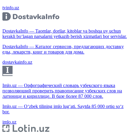
tvinfo.uz
DostavkaInfo — Taomlar, dorilar, kitoblar va boshqa uy uchun
kerakli bo‘lagan narsalarni yetkazib berish xizmatlari bor servislar.
DostavkaInfo — Каталог сервисов, предлагающих доставку
еды, лекарств, книг и товаров для дома.
dostavkainfo.uz
Imlo.uz — Орфографический словарь узбекского языка
позволяющий проверить правописание узбекских слов на
латинице и кириллице. В базе более 87 000 слов.
Imlo.uz — O‘zbek tilining imlo lug‘ati. Saytda 85 000 ortiq so‘z
bor.
imlo.uz