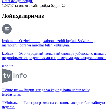
Сайт фойда берди!
124757
та одамга сайт фойда берди 😊
Лойиҳаларимиз
Izoh.uz — O‘zbek tilining xalqona izohli lug‘ati. So‘zlarning
ma’nolari, ibora va misollar bilan keltirilgan.
Izoh.uz — Это народный толковый словарь узбекского языка с
подробными определениями и примерами для каждого слова.
izoh.uz
TVinfo.uz — Bugun, ertaga va keyingi hafta uchun to‘liq
teledasturlar.
TVinfo.uz — Телепрограмма на сегодня, завтра и ближайшую
неделю.