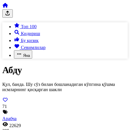
Топ 100
Қидириш
Бу қизиқ
Севимлилар
Яна
Абду
Қул, банда. Шу сўз билан бошланадиган кўпгина қўшма
исмларнинг қисқарган шакли
71
Арабча
22629