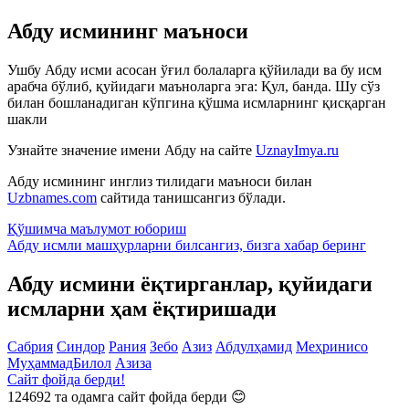
Абду исмининг маъноси
Ушбу Абду исми асосан ўғил болаларга қўйилади ва бу исм
арабча бўлиб, қуйидаги маъноларга эга: Қул, банда. Шу сўз
билан бошланадиган кўпгина қўшма исмларнинг қисқарган
шакли
Узнайте значение имени
Абду
на сайте
UznayImya.ru
Абду
исмининг инглиз тилидаги маъноси билан
Uzbnames.com
сайтида танишсангиз бўлади.
Қўшимча маълумот юбориш
Абду исмли машҳурларни билсангиз, бизга
хабар беринг
Абду исмини ёқтирганлар, қуйидаги
исмларни ҳам ёқтиришади
Сабрия
Синдор
Рания
Зебо
Азиз
Абдулҳамид
Меҳринисо
МуҳаммадБилол
Азиза
Сайт фойда берди!
124692
та одамга сайт фойда берди 😊