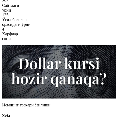
295
Сайтдаги
ўрни
135
Ўғил болалар
орасидаги ўрни
4
Ҳарфлар
сони
Исмнинг тескари ёзилиши
Удба