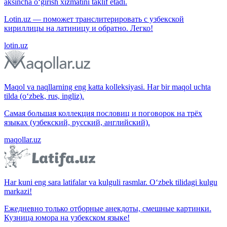
aksincha o‘girish xizmatini taklif etadi.
Lotin.uz — поможет транслитерировать с узбекской
кириллицы на латиницу и обратно. Легко!
lotin.uz
Maqol va naqllarning eng katta kolleksiyasi. Har bir maqol uchta
tilda (o‘zbek, rus, ingliz).
Самая большая коллекция пословиц и поговорок на трёх
языках (узбекский, русский, английский).
maqollar.uz
Har kuni eng sara latifalar va kulguli rasmlar. O‘zbek tilidagi kulgu
markazi!
Ежедневно только отборные анекдоты, смешные картинки.
Кузница юмора на узбекском языке!