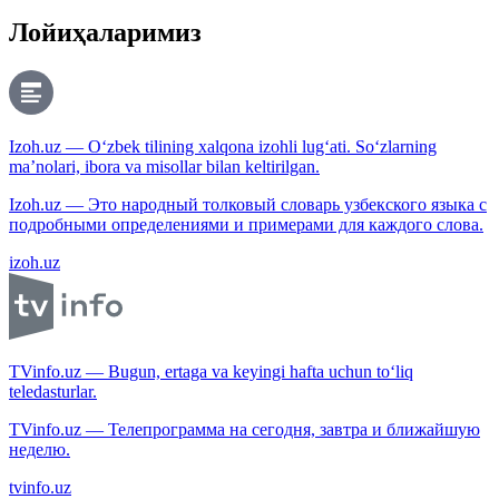
Лойиҳаларимиз
Izoh.uz — O‘zbek tilining xalqona izohli lug‘ati. So‘zlarning
ma’nolari, ibora va misollar bilan keltirilgan.
Izoh.uz — Это народный толковый словарь узбекского языка с
подробными определениями и примерами для каждого слова.
izoh.uz
TVinfo.uz — Bugun, ertaga va keyingi hafta uchun to‘liq
teledasturlar.
TVinfo.uz — Телепрограмма на сегодня, завтра и ближайшую
неделю.
tvinfo.uz