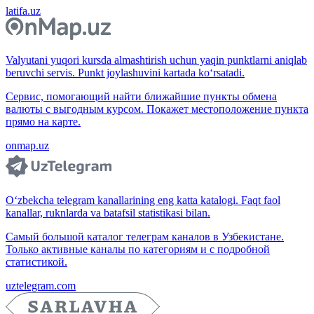
latifa.uz
Valyutani yuqori kursda almashtirish uchun yaqin punktlarni aniqlab
beruvchi servis. Punkt joylashuvini kartada ko‘rsatadi.
Сервис, помогающий найти ближайшие пункты обмена
валюты с выгодным курсом. Покажет местоположение пункта
прямо на карте.
onmap.uz
O‘zbekcha telegram kanallarining eng katta katalogi. Faqt faol
kanallar, ruknlarda va batafsil statistikasi bilan.
Самый большой каталог телеграм каналов в Узбекистане.
Только активные каналы по категориям и с подробной
статистикой.
uztelegram.com