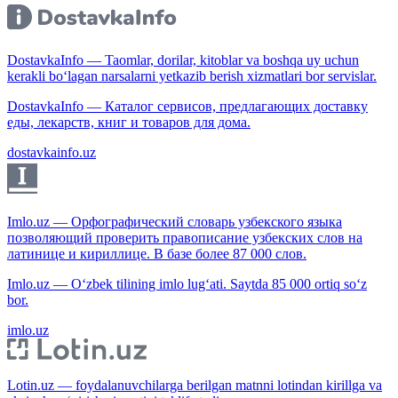
DostavkaInfo — Taomlar, dorilar, kitoblar va boshqa uy uchun
kerakli bo‘lagan narsalarni yetkazib berish xizmatlari bor servislar.
DostavkaInfo — Каталог сервисов, предлагающих доставку
еды, лекарств, книг и товаров для дома.
dostavkainfo.uz
Imlo.uz — Орфографический словарь узбекского языка
позволяющий проверить правописание узбекских слов на
латинице и кириллице. В базе более 87 000 слов.
Imlo.uz — O‘zbek tilining imlo lug‘ati. Saytda 85 000 ortiq so‘z
bor.
imlo.uz
Lotin.uz — foydalanuvchilarga berilgan matnni lotindan kirillga va