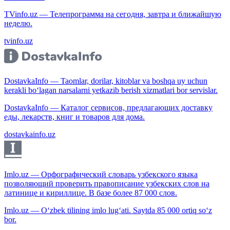
TVinfo.uz — Телепрограмма на сегодня, завтра и ближайшую
неделю.
tvinfo.uz
DostavkaInfo — Taomlar, dorilar, kitoblar va boshqa uy uchun
kerakli bo‘lagan narsalarni yetkazib berish xizmatlari bor servislar.
DostavkaInfo — Каталог сервисов, предлагающих доставку
еды, лекарств, книг и товаров для дома.
dostavkainfo.uz
Imlo.uz — Орфографический словарь узбекского языка
позволяющий проверить правописание узбекских слов на
латинице и кириллице. В базе более 87 000 слов.
Imlo.uz — O‘zbek tilining imlo lug‘ati. Saytda 85 000 ortiq so‘z
bor.