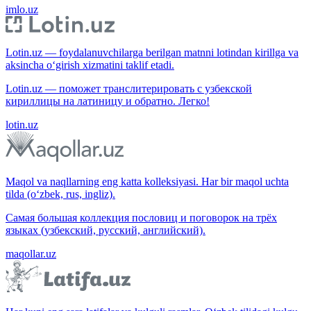
imlo.uz
Lotin.uz — foydalanuvchilarga berilgan matnni lotindan kirillga va
aksincha o‘girish xizmatini taklif etadi.
Lotin.uz — поможет транслитерировать с узбекской
кириллицы на латиницу и обратно. Легко!
lotin.uz
Maqol va naqllarning eng katta kolleksiyasi. Har bir maqol uchta
tilda (o‘zbek, rus, ingliz).
Самая большая коллекция пословиц и поговорок на трёх
языках (узбекский, русский, английский).
maqollar.uz