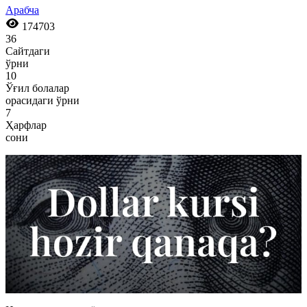
Арабча
174703
36
Сайтдаги
ўрни
10
Ўғил болалар
орасидаги ўрни
7
Ҳарфлар
сони