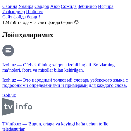
Сабина
Умайра
Сардор
Аюб
Сожида
Зебинисо
Исфира
Исфандиёр
Шабнам
Сайт фойда берди!
124759
та одамга сайт фойда берди 😊
Лойиҳаларимиз
Izoh.uz — O‘zbek tilining xalqona izohli lug‘ati. So‘zlarning
ma’nolari, ibora va misollar bilan keltirilgan.
Izoh.uz — Это народный толковый словарь узбекского языка с
подробными определениями и примерами для каждого слова.
izoh.uz
TVinfo.uz — Bugun, ertaga va keyingi hafta uchun to‘liq
teledasturlar.