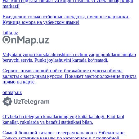
Har kuni eng sara latifalar va kulguli rasmlar. O‘zbek tilidagi kulgu
markazi!
Ежедневно только отборные анекдоты, смешные картинки.
Кузница юмора на узбекском языке!
latifa.uz
Valyutani yuqori kursda almashtirish uchun yaqin punktlarni aniqlab
beruvchi servis. Punkt joylashuvini kartada ko‘rsatadi.
Сервис, помогающий найти ближайшие пункты обмена
валюты с выгодным курсом. Покажет местоположение пункта
прямо на карте.
onmap.uz
O‘zbekcha telegram kanallarining eng katta katalogi. Faqt faol
kanallar, ruknlarda va batafsil statistikasi bilan.
Самый большой каталог телеграм каналов в Узбекистане.
Только активные каналы по категориям и с подробной