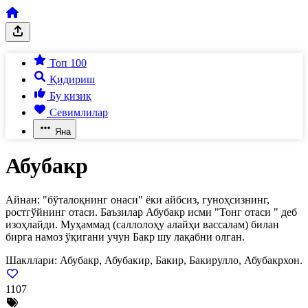
Топ 100
Қидириш
Бу қизиқ
Севимлилар
Яна
Абубакр
Айнан: "бўталоқнинг онаси" ёки айбсиз, гуноҳсизнинг,
ростгўйнинг отаси. Баъзилар Абубакр исми "Тонг отаси " деб
изоҳлайди. Муҳаммад (саллолоҳу алайҳи вассалам) билан
бирга намоз ўқигани учун Бакр шу лақабни олган.
Шакллари:
Абубакр, Абубакир, Бакир, Бакирулло, Абубакрхон.
1107