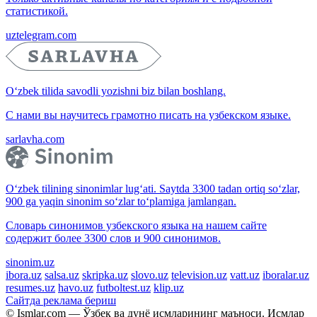
статистикой.
uztelegram.com
O‘zbek tilida savodli yozishni biz bilan boshlang.
С нами вы научитесь грамотно писать на узбекском языке.
sarlavha.com
O‘zbek tilining sinonimlar lug‘ati. Saytda 3300 tadan ortiq so‘zlar,
900 ga yaqin sinonim so‘zlar to‘plamiga jamlangan.
Словарь синонимов узбекского языка на нашем сайте
содержит более 3300 слов и 900 синонимов.
sinonim.uz
ibora.uz
salsa.uz
skripka.uz
slovo.uz
television.uz
vatt.uz
iboralar.uz
resumes.uz
havo.uz
futboltest.uz
klip.uz
Сайтда реклама бериш
© Ismlar.com — Ўзбек ва дунё исмларининг маъноси. Исмлар