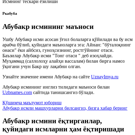
Исмнинг тескари ёзилиши
Ркабуба
Абубакр исмининг маъноси
Ушбу Абубакр исми асосан ўғил болаларга қўйилади ва бу исм
арабча бўлиб, қуйидаги маъноларга эга: Айнан: "бўталоқнинг
онаси" ёки айбсиз, гуноҳсизнинг, ростгўйнинг отаси.
Баъзилар Абубакр исми "Тонг отаси " деб изоҳлайди.
Муҳаммад (саллолоҳу алайҳи вассалам) билан бирга намоз
ўқигани учун Бакр шу лақабни олган.
Узнайте значение имени
Абубакр
на сайте
UznayImya.ru
Абубакр
исмининг инглиз тилидаги маъноси билан
Uzbnames.com
сайтида танишсангиз бўлади.
Қўшимча маълумот юбориш
Абубакр исмли машҳурларни билсангиз, бизга
хабар беринг
Абубакр исмини ёқтирганлар,
қуйидаги исмларни ҳам ёқтиришади