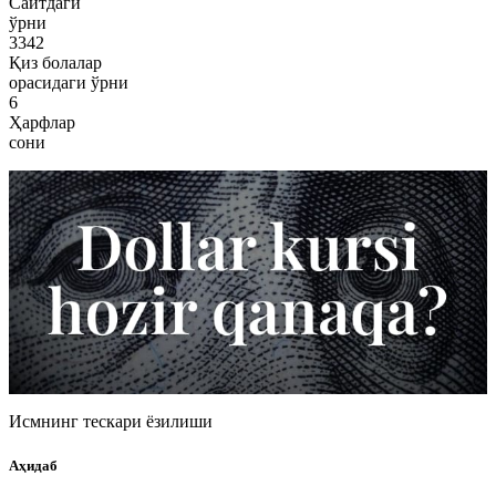
Сайтдаги
ўрни
3342
Қиз болалар
орасидаги ўрни
6
Ҳарфлар
сони
Исмнинг тескари ёзилиши
Аҳидаб