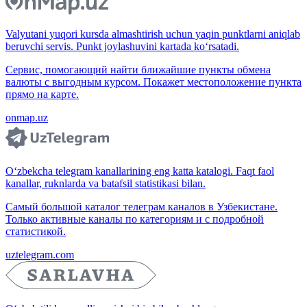
Valyutani yuqori kursda almashtirish uchun yaqin punktlarni aniqlab
beruvchi servis. Punkt joylashuvini kartada ko‘rsatadi.
Сервис, помогающий найти ближайшие пункты обмена
валюты с выгодным курсом. Покажет местоположение пункта
прямо на карте.
onmap.uz
O‘zbekcha telegram kanallarining eng katta katalogi. Faqt faol
kanallar, ruknlarda va batafsil statistikasi bilan.
Самый большой каталог телеграм каналов в Узбекистане.
Только активные каналы по категориям и с подробной
статистикой.
uztelegram.com