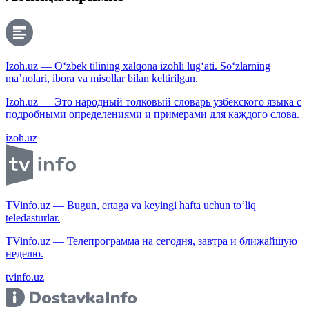
Izoh.uz — O‘zbek tilining xalqona izohli lug‘ati. So‘zlarning
ma’nolari, ibora va misollar bilan keltirilgan.
Izoh.uz — Это народный толковый словарь узбекского языка с
подробными определениями и примерами для каждого слова.
izoh.uz
TVinfo.uz — Bugun, ertaga va keyingi hafta uchun to‘liq
teledasturlar.
TVinfo.uz — Телепрограмма на сегодня, завтра и ближайшую
неделю.
tvinfo.uz