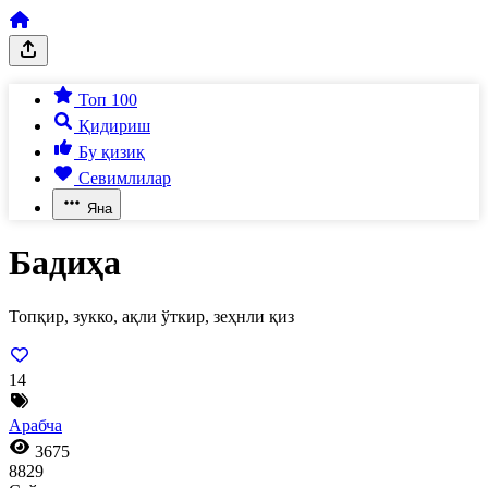
Топ 100
Қидириш
Бу қизиқ
Севимлилар
Яна
Бадиҳа
Топқир, зукко, ақли ўткир, зеҳнли қиз
14
Арабча
3675
8829