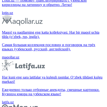
Lotin.uz — поможет транслитерировать с узбекской
кириллицы на латиницу и обратно. Легко!
lotin.uz
Maqol va naqllarning eng katta kolleksiyasi. Har bir maqol uchta
tilda (o‘zbek, rus, ingliz).
Самая большая коллекция пословиц и поговорок на трёх
языках (узбекский, русский, английский).
maqollar.uz
Har kuni eng sara latifalar va kulguli rasmlar. O‘zbek tilidagi kulgu
markazi!
Ежедневно только отборные анекдоты, смешные картинки.
Кузница юмора на узбекском языке!
latifa.uz