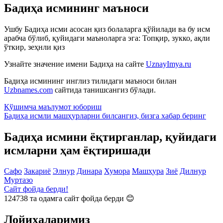
Бадиҳа исмининг маъноси
Ушбу Бадиҳа исми асосан қиз болаларга қўйилади ва бу исм
арабча бўлиб, қуйидаги маъноларга эга: Топқир, зукко, ақли
ўткир, зеҳнли қиз
Узнайте значение имени
Бадиҳа
на сайте
UznayImya.ru
Бадиҳа
исмининг инглиз тилидаги маъноси билан
Uzbnames.com
сайтида танишсангиз бўлади.
Қўшимча маълумот юбориш
Бадиҳа исмли машҳурларни билсангиз, бизга
хабар беринг
Бадиҳа исмини ёқтирганлар, қуйидаги
исмларни ҳам ёқтиришади
Сафо
Закариё
Элнур
Динара
Хумора
Машҳура
Зиё
Дилнур
Муртазо
Сайт фойда берди!
124738
та одамга сайт фойда берди 😊
Лойиҳаларимиз