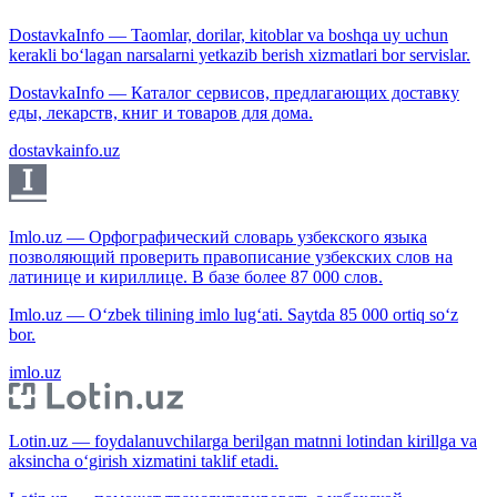
DostavkaInfo — Taomlar, dorilar, kitoblar va boshqa uy uchun
kerakli bo‘lagan narsalarni yetkazib berish xizmatlari bor servislar.
DostavkaInfo — Каталог сервисов, предлагающих доставку
еды, лекарств, книг и товаров для дома.
dostavkainfo.uz
Imlo.uz — Орфографический словарь узбекского языка
позволяющий проверить правописание узбекских слов на
латинице и кириллице. В базе более 87 000 слов.
Imlo.uz — O‘zbek tilining imlo lug‘ati. Saytda 85 000 ortiq so‘z
bor.
imlo.uz
Lotin.uz — foydalanuvchilarga berilgan matnni lotindan kirillga va
aksincha o‘girish xizmatini taklif etadi.