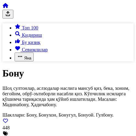
Топ 100
Қидириш
Бу қизиқ
Севимлилар
Яна
Бону
Шоҳ султонлар, аслзодалар наслига мансуб қиз, бека, хоним,
бегойим, обрў-эътиборли насабли қиз. Кўпчилик исмларга
қўшимча тариқасида ҳам қўйиб ишлатилади. Масалан:
Мадинабону, Ҳадичабону.
Шакллари:
Бону, Бонухон, Бонугул, Бонуой. Гулбону.
448