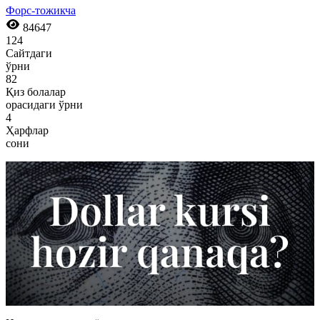
Форс-тожикча
84647
124
Сайтдаги
ўрни
82
Қиз болалар
орасидаги ўрни
4
Ҳарфлар
сони