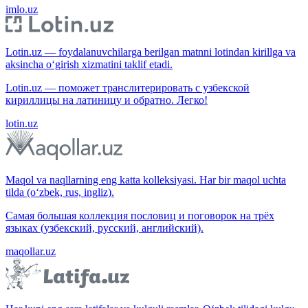
imlo.uz
Lotin.uz — foydalanuvchilarga berilgan matnni lotindan kirillga va
aksincha o‘girish xizmatini taklif etadi.
Lotin.uz — поможет транслитерировать с узбекской
кириллицы на латиницу и обратно. Легко!
lotin.uz
Maqol va naqllarning eng katta kolleksiyasi. Har bir maqol uchta
tilda (o‘zbek, rus, ingliz).
Самая большая коллекция пословиц и поговорок на трёх
языках (узбекский, русский, английский).
maqollar.uz