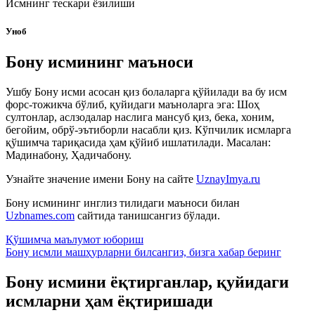
Исмнинг тескари ёзилиши
Уноб
Бону исмининг маъноси
Ушбу Бону исми асосан қиз болаларга қўйилади ва бу исм
форс-тожикча бўлиб, қуйидаги маъноларга эга: Шоҳ
султонлар, аслзодалар наслига мансуб қиз, бека, хоним,
бегойим, обрў-эътиборли насабли қиз. Кўпчилик исмларга
қўшимча тариқасида ҳам қўйиб ишлатилади. Масалан:
Мадинабону, Ҳадичабону.
Узнайте значение имени
Бону
на сайте
UznayImya.ru
Бону
исмининг инглиз тилидаги маъноси билан
Uzbnames.com
сайтида танишсангиз бўлади.
Қўшимча маълумот юбориш
Бону исмли машҳурларни билсангиз, бизга
хабар беринг
Бону исмини ёқтирганлар, қуйидаги
исмларни ҳам ёқтиришади