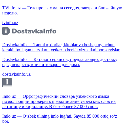
TVinfo.uz — Телепрограмма на сегодня, завтра и ближайшую
неделю.
tvinfo.uz
DostavkaInfo — Taomlar, dorilar, kitoblar va boshqa uy uchun
kerakli bo‘lagan narsalarni yetkazib berish xizmatlari bor servislar.
DostavkaInfo — Каталог сервисов, предлагающих доставку
еды, лекарств, книг и товаров для дома.
dostavkainfo.uz
Imlo.uz — Орфографический словарь узбекского языка
позволяющий проверить правописание узбекских слов на
латинице и кириллице. В базе более 87 000 слов.
Imlo.uz — O‘zbek tilining imlo lug‘ati. Saytda 85 000 ortiq so‘z
bor.