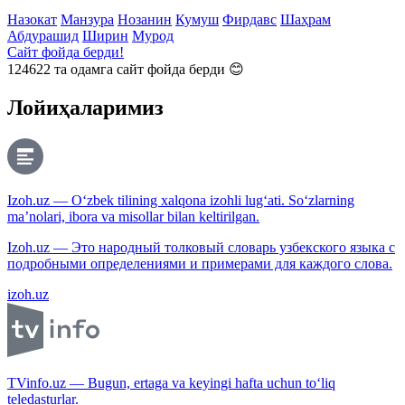
Назокат
Манзура
Нозанин
Кумуш
Фирдавс
Шаҳрам
Абдурашид
Ширин
Мурод
Сайт фойда берди!
124622
та одамга сайт фойда берди 😊
Лойиҳаларимиз
Izoh.uz — O‘zbek tilining xalqona izohli lug‘ati. So‘zlarning
ma’nolari, ibora va misollar bilan keltirilgan.
Izoh.uz — Это народный толковый словарь узбекского языка с
подробными определениями и примерами для каждого слова.
izoh.uz
TVinfo.uz — Bugun, ertaga va keyingi hafta uchun to‘liq
teledasturlar.