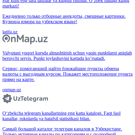
Har kuni eng sara latifalar va kulguli rasmlar. O‘zbek tilidagi kulgu
markazi!
Ежедневно только отборные анекдоты, смешные картинки.
Кузница юмора на узбекском языке!
latifa.uz
Valyutani yuqori kursda almashtirish uchun yaqin punktlarni aniqlab
beruvchi servis. Punkt joylashuvini kartada ko‘rsatadi.
Сервис, помогающий найти ближайшие пункты обмена
валюты с выгодным курсом. Покажет местоположение пункта
прямо на карте.
onmap.uz
O‘zbekcha telegram kanallarining eng katta katalogi. Faqt faol
kanallar, ruknlarda va batafsil statistikasi bilan.
Самый большой каталог телеграм каналов в Узбекистане.
Только активные каналы по категориям и с подробной