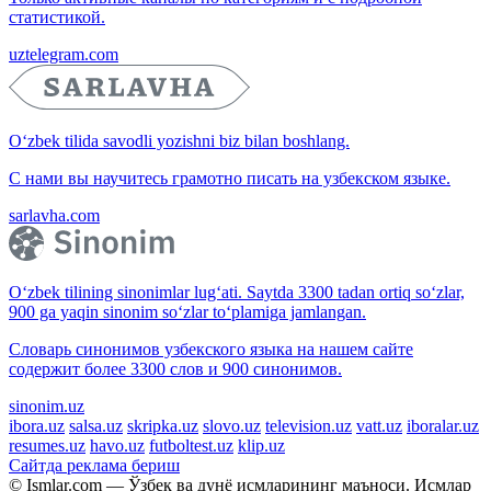
статистикой.
uztelegram.com
O‘zbek tilida savodli yozishni biz bilan boshlang.
С нами вы научитесь грамотно писать на узбекском языке.
sarlavha.com
O‘zbek tilining sinonimlar lug‘ati. Saytda 3300 tadan ortiq so‘zlar,
900 ga yaqin sinonim so‘zlar to‘plamiga jamlangan.
Словарь синонимов узбекского языка на нашем сайте
содержит более 3300 слов и 900 синонимов.
sinonim.uz
ibora.uz
salsa.uz
skripka.uz
slovo.uz
television.uz
vatt.uz
iboralar.uz
resumes.uz
havo.uz
futboltest.uz
klip.uz
Сайтда реклама бериш
© Ismlar.com — Ўзбек ва дунё исмларининг маъноси. Исмлар