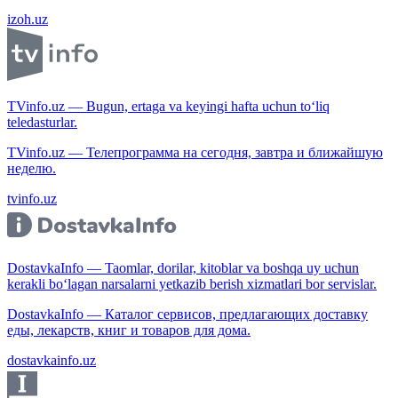
izoh.uz
TVinfo.uz — Bugun, ertaga va keyingi hafta uchun to‘liq
teledasturlar.
TVinfo.uz — Телепрограмма на сегодня, завтра и ближайшую
неделю.
tvinfo.uz
DostavkaInfo — Taomlar, dorilar, kitoblar va boshqa uy uchun
kerakli bo‘lagan narsalarni yetkazib berish xizmatlari bor servislar.
DostavkaInfo — Каталог сервисов, предлагающих доставку
еды, лекарств, книг и товаров для дома.
dostavkainfo.uz