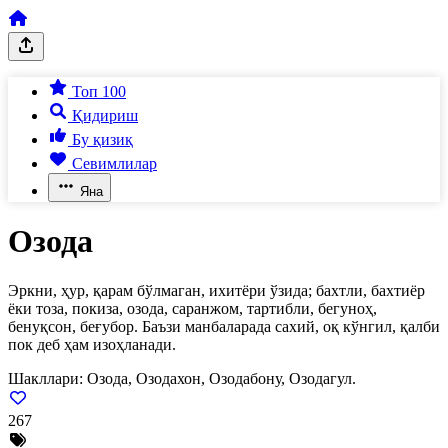
Топ 100
Қидириш
Бу қизиқ
Севимлилар
Яна
Озода
Эркни, ҳур, қарам бўлмаган, ихитёри ўзида; бахтли, бахтиёр
ёки тоза, покиза, озода, саранжом, тартибли, бегуноҳ,
бенуқсон, беғубор. Баъзи манбаларада сахий, оқ кўнгил, қалби
пок деб ҳам изоҳланади.
Шакллари:
Озода, Озодахон, Озодабону, Озодагул.
267