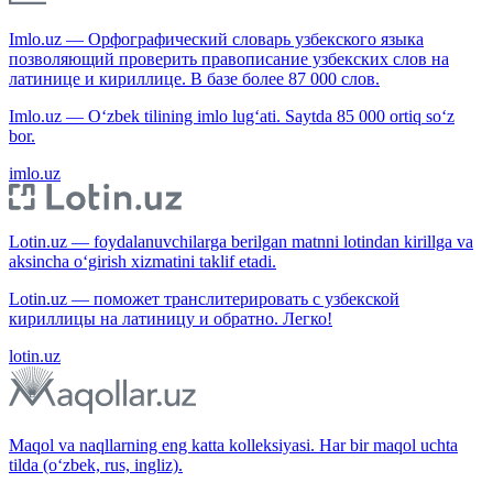
Imlo.uz — Орфографический словарь узбекского языка
позволяющий проверить правописание узбекских слов на
латинице и кириллице. В базе более 87 000 слов.
Imlo.uz — O‘zbek tilining imlo lug‘ati. Saytda 85 000 ortiq so‘z
bor.
imlo.uz
Lotin.uz — foydalanuvchilarga berilgan matnni lotindan kirillga va
aksincha o‘girish xizmatini taklif etadi.
Lotin.uz — поможет транслитерировать с узбекской
кириллицы на латиницу и обратно. Легко!
lotin.uz
Maqol va naqllarning eng katta kolleksiyasi. Har bir maqol uchta
tilda (o‘zbek, rus, ingliz).