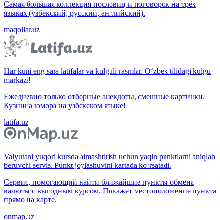
Самая большая коллекция пословиц и поговорок на трёх
языках (узбекский, русский, английский).
maqollar.uz
Har kuni eng sara latifalar va kulguli rasmlar. O‘zbek tilidagi kulgu
markazi!
Ежедневно только отборные анекдоты, смешные картинки.
Кузница юмора на узбекском языке!
latifa.uz
Valyutani yuqori kursda almashtirish uchun yaqin punktlarni aniqlab
beruvchi servis. Punkt joylashuvini kartada ko‘rsatadi.
Сервис, помогающий найти ближайшие пункты обмена
валюты с выгодным курсом. Покажет местоположение пункта
прямо на карте.
onmap.uz