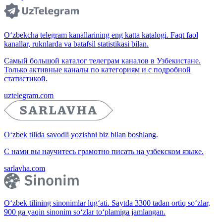
O‘zbekcha telegram kanallarining eng katta katalogi. Faqt faol
kanallar, ruknlarda va batafsil statistikasi bilan.
Самый большой каталог телеграм каналов в Узбекистане.
Только активные каналы по категориям и с подробной
статистикой.
uztelegram.com
O‘zbek tilida savodli yozishni biz bilan boshlang.
С нами вы научитесь грамотно писать на узбекском языке.
sarlavha.com
O‘zbek tilining sinonimlar lug‘ati. Saytda 3300 tadan ortiq so‘zlar,
900 ga yaqin sinonim so‘zlar to‘plamiga jamlangan.