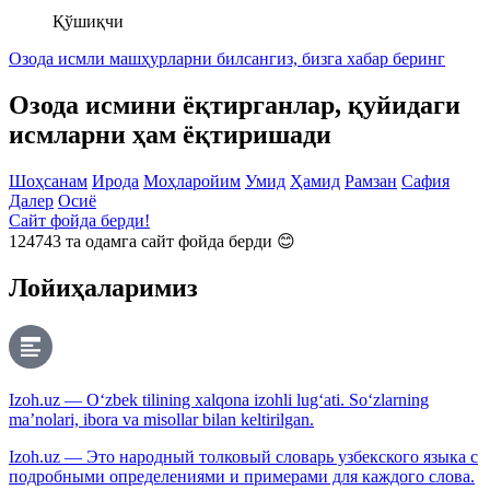
Қўшиқчи
Озода исмли машҳурларни билсангиз, бизга
хабар беринг
Озода исмини ёқтирганлар, қуйидаги
исмларни ҳам ёқтиришади
Шоҳсанам
Ирода
Моҳларойим
Умид
Ҳамид
Рамзан
Сафия
Далер
Осиё
Сайт фойда берди!
124743
та одамга сайт фойда берди 😊
Лойиҳаларимиз
Izoh.uz — O‘zbek tilining xalqona izohli lug‘ati. So‘zlarning
ma’nolari, ibora va misollar bilan keltirilgan.
Izoh.uz — Это народный толковый словарь узбекского языка с
подробными определениями и примерами для каждого слова.