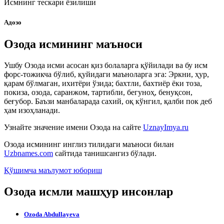
Исмнинг тескари ёзилиши
Адозо
Озода исмининг маъноси
Ушбу Озода исми асосан қиз болаларга қўйилади ва бу исм
форс-тожикча бўлиб, қуйидаги маъноларга эга: Эркни, ҳур,
қарам бўлмаган, ихитёри ўзида; бахтли, бахтиёр ёки тоза,
покиза, озода, саранжом, тартибли, бегуноҳ, бенуқсон,
беғубор. Баъзи манбаларада сахий, оқ кўнгил, қалби пок деб
ҳам изоҳланади.
Узнайте значение имени
Озода
на сайте
UznayImya.ru
Озода
исмининг инглиз тилидаги маъноси билан
Uzbnames.com
сайтида танишсангиз бўлади.
Қўшимча маълумот юбориш
Озода исмли машҳур инсонлар
Ozoda Abdullayeva