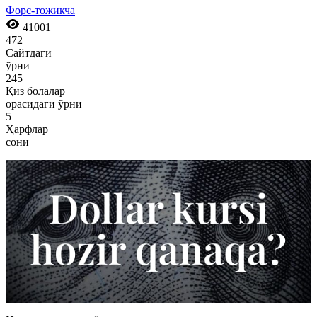
Форс-тожикча
41001
472
Сайтдаги
ўрни
245
Қиз болалар
орасидаги ўрни
5
Ҳарфлар
сони