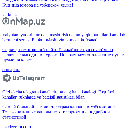
Кузница юмора на узбекском языке!
latifa.uz
Valyutani yuqori kursda almashtirish uchun yaqin punktlarni aniqlab
beruvchi servis. Punkt joylashuvini kartada ko‘rsatadi.
Сервис, помогающий найти ближайшие пункты обмена
валюты с выгодным курсом. Покажет местоположение пункта
прямо на карте.
onmap.uz
O‘zbekcha telegram kanallarining eng katta katalogi. Faqt faol
kanallar, ruknlarda va batafsil statistikasi bilan.
Самый большой каталог телеграм каналов в Узбекистане.
Только активные каналы по категориям и с подробной
статистикой.
uztelegram.com