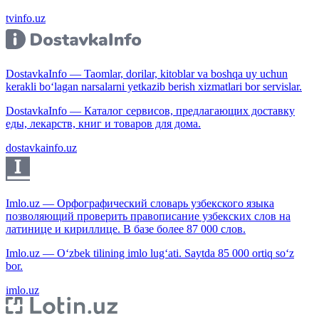
tvinfo.uz
DostavkaInfo — Taomlar, dorilar, kitoblar va boshqa uy uchun
kerakli bo‘lagan narsalarni yetkazib berish xizmatlari bor servislar.
DostavkaInfo — Каталог сервисов, предлагающих доставку
еды, лекарств, книг и товаров для дома.
dostavkainfo.uz
Imlo.uz — Орфографический словарь узбекского языка
позволяющий проверить правописание узбекских слов на
латинице и кириллице. В базе более 87 000 слов.
Imlo.uz — O‘zbek tilining imlo lug‘ati. Saytda 85 000 ortiq so‘z
bor.
imlo.uz