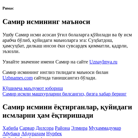
Римас
Самир исмининг маъноси
Ушбу Самир исми асосан ўғил болаларга қўйилади ва бу исм
арабча бўлиб, қуйидаги маъноларга эга: Суҳбатдош,
ҳамсуҳбат, дилкаш инсон ёки сувсардек қимматли, қадрли,
эъзозли.
Узнайте значение имени
Самир
на сайте
UznayImya.ru
Самир
исмининг инглиз тилидаги маъноси билан
Uzbnames.com
сайтида танишсангиз бўлади.
Қўшимча маълумот юбориш
Самир исмли машҳурларни билсангиз, бизга
хабар беринг
Самир исмини ёқтирганлар, қуйидаги
исмларни ҳам ёқтиришади
Ҳабиба
Сарвар
Дилсора
Района
Элмира
Муҳаммадумар
Абубакр
Абдураҳим
Нурбек