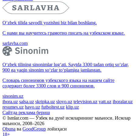
O‘zbek tilida savodli yozishni biz bilan boshlang.
С нами вы научитесь грамотно писать на узбекском языке.
sarlavha.com
O‘zbek tilining sinonimlar lug‘ati. Saytda 3300 tadan ortiq so‘zlar,
900 ga yaqin sinonim so‘zlar to‘plamiga jamlangan.
Словарь синонимов узбекского языка на нашем сайте
содержит более 3300 слов и 900 синонимов.
sinonim.uz
ibora.uz
salsa.uz
skripka.uz
slovo.uz
television.uz
vatt.uz
iboralar.uz
resumes.uz
havo.uz
futboltest.uz
klip.uz
Сайтда реклама бериш
© Ismlar.com — Ўзбек ва дунё исмларининг маъноси. Исмлар
маъноси, 2008–2026
Obuna
ва
GoodGroup
лойиҳаси
18+