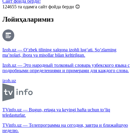
Сайт фойда берди!
124655
та одамга сайт фойда берди 😊
Лойиҳаларимиз
Izoh.uz — O‘zbek tilining xalqona izohli lug‘ati. So‘zlarning
ma’nolari, ibora va misollar bilan keltirilgan.
Izoh.uz — Это народный толковый словарь узбекского языка с
подробными определениями и примерами для каждого слова.
izoh.uz
TVinfo.uz — Bugun, ertaga va keyingi hafta uchun to‘liq
teledasturlar.
TVinfo.uz — Телепрограмма на сегодня, завтра и ближайшую
неделю.