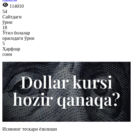
114010
54
Сайтдаги
ўрни
18
Ўғил болалар
орасидаги ўрни
5
Ҳарфлар
сони
Исмнинг тескари ёзилиши