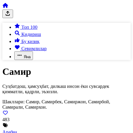
Топ 100
Қидириш
Бу қизиқ
Севимлилар
Яна
Самир
Суҳбатдош, ҳамсуҳбат, дилкаш инсон ёки сувсардек
қимматли, қадрли, эъзозли.
Шакллари:
Самир, Самирбек, Самиржон, Самирбой,
Самирали, Самирхон.
483
Арабча