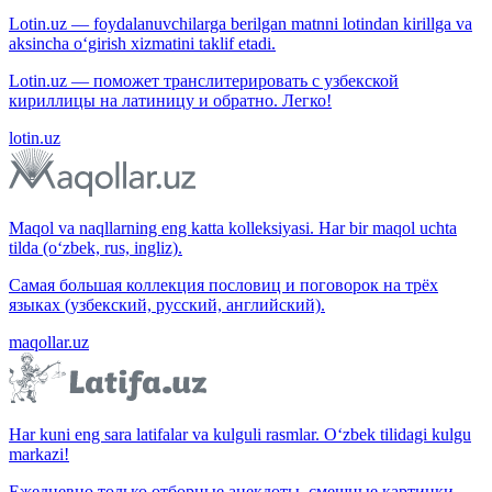
Lotin.uz — foydalanuvchilarga berilgan matnni lotindan kirillga va
aksincha o‘girish xizmatini taklif etadi.
Lotin.uz — поможет транслитерировать с узбекской
кириллицы на латиницу и обратно. Легко!
lotin.uz
Maqol va naqllarning eng katta kolleksiyasi. Har bir maqol uchta
tilda (o‘zbek, rus, ingliz).
Самая большая коллекция пословиц и поговорок на трёх
языках (узбекский, русский, английский).
maqollar.uz
Har kuni eng sara latifalar va kulguli rasmlar. O‘zbek tilidagi kulgu
markazi!
Ежедневно только отборные анекдоты, смешные картинки.