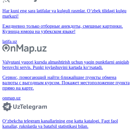
Har kuni eng sara latifalar va kulguli rasmlar. O‘zbek tilidagi kulgu
markazi!
Ежедневно только отборные анекдоты, смешные картинки.
Кузница юмора на узбекском языке!
latifa.uz
Valyutani yuqori kursda almashtirish uchun yaqin punktlarni aniqlab
beruvchi servis. Punkt joylashuvini kartada ko‘rsatadi.
Сервис, помогающий найти ближайшие пункты обмена
валюты с выгодным курсом. Покажет местоположение пункта
прямо на карте.
onmap.uz
O‘zbekcha telegram kanallarining eng katta katalogi. Faqt faol
kanallar, ruknlarda va batafsil statistikasi bilan.