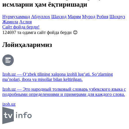
исмларни ҳам ёқтиришади
Нурмуҳаммад
Абдуллоҳ
Шаҳзод
Марям
Мурод
Робия
Шоҳруз
Жамила
Аслия
Сайт фойда берди!
124697
та одамга сайт фойда берди 😊
Лойиҳаларимиз
Izoh.uz — O‘zbek tilining xalqona izohli lug‘ati. So‘zlarning
ma’nolari, ibora va misollar bilan keltirilgan.
Izoh.uz — Это народный толковый словарь узбекского языка с
подробными определениями и примерами для каждого слова.
izoh.uz