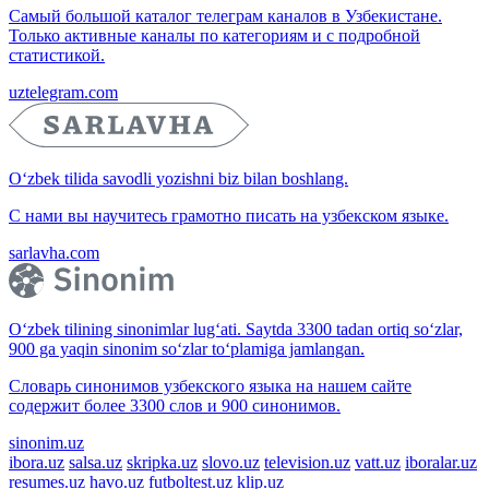
Самый большой каталог телеграм каналов в Узбекистане.
Только активные каналы по категориям и с подробной
статистикой.
uztelegram.com
O‘zbek tilida savodli yozishni biz bilan boshlang.
С нами вы научитесь грамотно писать на узбекском языке.
sarlavha.com
O‘zbek tilining sinonimlar lug‘ati. Saytda 3300 tadan ortiq so‘zlar,
900 ga yaqin sinonim so‘zlar to‘plamiga jamlangan.
Словарь синонимов узбекского языка на нашем сайте
содержит более 3300 слов и 900 синонимов.
sinonim.uz
ibora.uz
salsa.uz
skripka.uz
slovo.uz
television.uz
vatt.uz
iboralar.uz
resumes.uz
havo.uz
futboltest.uz
klip.uz