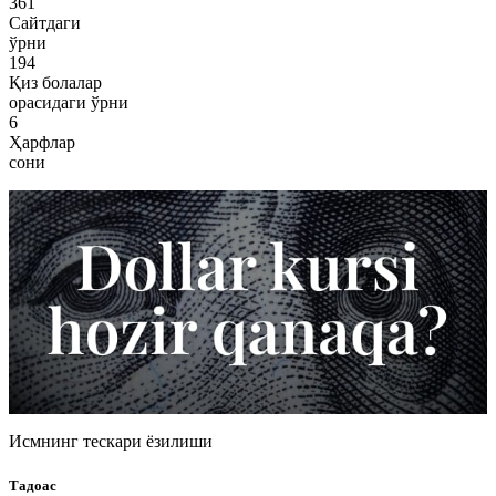
361
Сайтдаги
ўрни
194
Қиз болалар
орасидаги ўрни
6
Ҳарфлар
сони
Исмнинг тескари ёзилиши
Тадоас