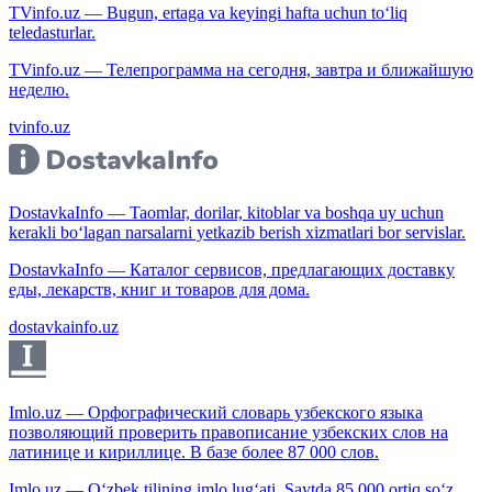
TVinfo.uz — Bugun, ertaga va keyingi hafta uchun to‘liq
teledasturlar.
TVinfo.uz — Телепрограмма на сегодня, завтра и ближайшую
неделю.
tvinfo.uz
DostavkaInfo — Taomlar, dorilar, kitoblar va boshqa uy uchun
kerakli bo‘lagan narsalarni yetkazib berish xizmatlari bor servislar.
DostavkaInfo — Каталог сервисов, предлагающих доставку
еды, лекарств, книг и товаров для дома.
dostavkainfo.uz
Imlo.uz — Орфографический словарь узбекского языка
позволяющий проверить правописание узбекских слов на
латинице и кириллице. В базе более 87 000 слов.
Imlo.uz — O‘zbek tilining imlo lug‘ati. Saytda 85 000 ortiq so‘z