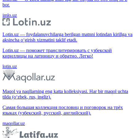
bor.
imlo.uz
Lotin.uz — foydalanuvchilarga berilgan matnni lotindan kirillga va
aksincha o‘girish xizmatini taklif etadi.
Lotin.uz — поможет транслитерировать с узбекской
кириллицы на латиницу и обратно. Легко!
lotin.uz
Maqol va naqllarning eng katta kolleksiyasi. Har bir maqol uchta
tilda (o‘zbek, rus, ingliz).
Самая большая коллекция пословиц и поговорок на трёх
языках (узбекский, русский, английский).
maqollar.uz