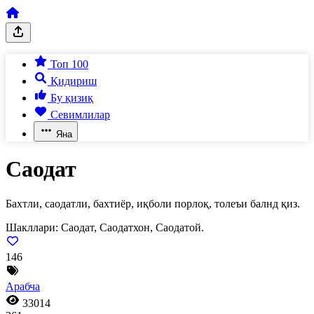
Топ 100
Қидириш
Бу қизиқ
Севимлилар
Яна
Саодат
Бахтли, саодатли, бахтиёр, иқболи порлоқ, толеъи балнд қиз.
Шакллари:
Саодат, Саодатхон, Саодатой.
146
Арабча
33014