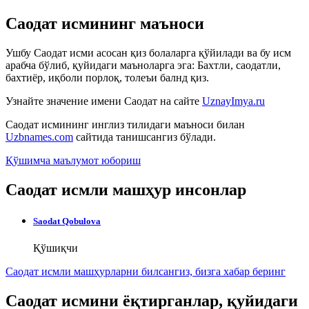
Саодат исмининг маъноси
Ушбу Саодат исми асосан қиз болаларга қўйилади ва бу исм
арабча бўлиб, қуйидаги маъноларга эга: Бахтли, саодатли,
бахтиёр, иқболи порлоқ, толеъи балнд қиз.
Узнайте значение имени
Саодат
на сайте
UznayImya.ru
Саодат
исмининг инглиз тилидаги маъноси билан
Uzbnames.com
сайтида танишсангиз бўлади.
Қўшимча маълумот юбориш
Саодат исмли машҳур инсонлар
Saodat Qobulova
Қўшиқчи
Саодат исмли машҳурларни билсангиз, бизга
хабар беринг
Саодат исмини ёқтирганлар, қуйидаги