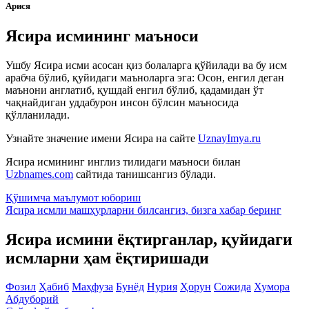
Арися
Ясира исмининг маъноси
Ушбу Ясира исми асосан қиз болаларга қўйилади ва бу исм
арабча бўлиб, қуйидаги маъноларга эга: Осон, енгил деган
маънони англатиб, қушдай енгил бўлиб, қадамидан ўт
чақнайдиган уддабурон инсон бўлсин маъносида
қўлланилади.
Узнайте значение имени
Ясира
на сайте
UznayImya.ru
Ясира
исмининг инглиз тилидаги маъноси билан
Uzbnames.com
сайтида танишсангиз бўлади.
Қўшимча маълумот юбориш
Ясира исмли машҳурларни билсангиз, бизга
хабар беринг
Ясира исмини ёқтирганлар, қуйидаги
исмларни ҳам ёқтиришади
Фозил
Ҳабиб
Маҳфуза
Бунёд
Нурия
Ҳорун
Сожида
Хумора
Абдуборий