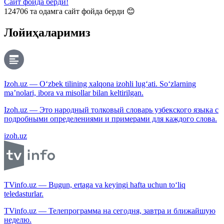
Сайт фойда берди!
124706
та одамга сайт фойда берди 😊
Лойиҳаларимиз
Izoh.uz — O‘zbek tilining xalqona izohli lug‘ati. So‘zlarning
ma’nolari, ibora va misollar bilan keltirilgan.
Izoh.uz — Это народный толковый словарь узбекского языка с
подробными определениями и примерами для каждого слова.
izoh.uz
TVinfo.uz — Bugun, ertaga va keyingi hafta uchun to‘liq
teledasturlar.
TVinfo.uz — Телепрограмма на сегодня, завтра и ближайшую
неделю.