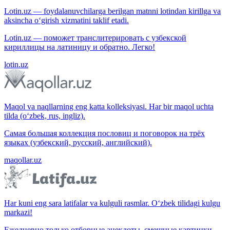
Lotin.uz — foydalanuvchilarga berilgan matnni lotindan kirillga va
aksincha o‘girish xizmatini taklif etadi.
Lotin.uz — поможет транслитерировать с узбекской
кириллицы на латиницу и обратно. Легко!
lotin.uz
Maqol va naqllarning eng katta kolleksiyasi. Har bir maqol uchta
tilda (o‘zbek, rus, ingliz).
Самая большая коллекция пословиц и поговорок на трёх
языках (узбекский, русский, английский).
maqollar.uz
Har kuni eng sara latifalar va kulguli rasmlar. O‘zbek tilidagi kulgu
markazi!
Ежедневно только отборные анекдоты, смешные картинки.