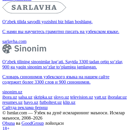
O‘zbek tilida savodli yozishni biz bilan boshlang.
С нами вы научитесь грамотно писать на узбекском языке.
sarlavha.com
O‘zbek tilining sinonimlar lug‘ati. Saytda 3300 tadan ortiq so‘zlar,
900 ga yaqin sinonim so‘zlar to‘plamiga jamlangan.
Словарь синонимов узбекского языка на нашем сайте
содержит более 3300 слов и 900 синонимов.
sinonim.uz
ibora.uz
salsa.uz
skripka.uz
slovo.uz
television.uz
vatt.uz
iboralar.uz
resumes.uz
havo.uz
futboltest.uz
klip.uz
Сайтда реклама бериш
© Ismlar.com — Ўзбек ва дунё исмларининг маъноси. Исмлар
маъноси, 2008–2026
Obuna
ва
GoodGroup
лойиҳаси
18+