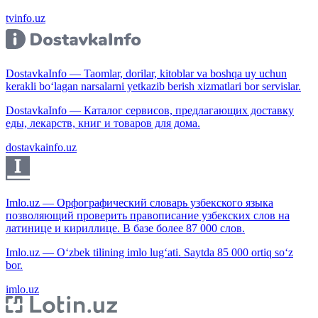
tvinfo.uz
DostavkaInfo — Taomlar, dorilar, kitoblar va boshqa uy uchun
kerakli bo‘lagan narsalarni yetkazib berish xizmatlari bor servislar.
DostavkaInfo — Каталог сервисов, предлагающих доставку
еды, лекарств, книг и товаров для дома.
dostavkainfo.uz
Imlo.uz — Орфографический словарь узбекского языка
позволяющий проверить правописание узбекских слов на
латинице и кириллице. В базе более 87 000 слов.
Imlo.uz — O‘zbek tilining imlo lug‘ati. Saytda 85 000 ortiq so‘z
bor.
imlo.uz