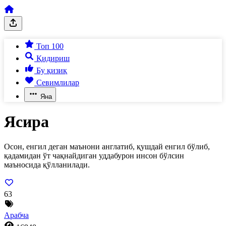
Топ 100
Қидириш
Бу қизиқ
Севимлилар
Яна
Ясира
Осон, енгил деган маънони англатиб, қушдай енгил бўлиб,
қадамидан ўт чақнайдиган уддабурон инсон бўлсин
маъносида қўлланилади.
63
Арабча