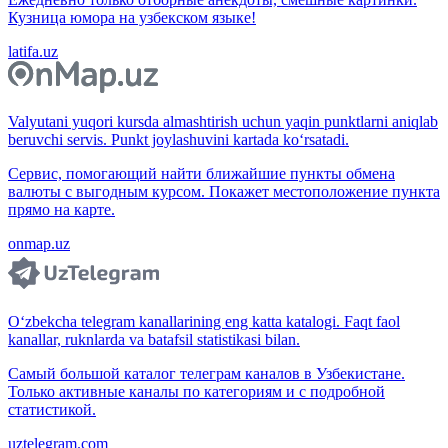
Кузница юмора на узбекском языке!
latifa.uz
Valyutani yuqori kursda almashtirish uchun yaqin punktlarni aniqlab
beruvchi servis. Punkt joylashuvini kartada ko‘rsatadi.
Сервис, помогающий найти ближайшие пункты обмена
валюты с выгодным курсом. Покажет местоположение пункта
прямо на карте.
onmap.uz
O‘zbekcha telegram kanallarining eng katta katalogi. Faqt faol
kanallar, ruknlarda va batafsil statistikasi bilan.
Самый большой каталог телеграм каналов в Узбекистане.
Только активные каналы по категориям и с подробной
статистикой.
uztelegram.com