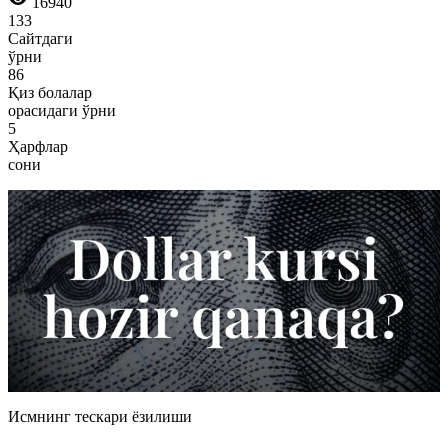
16940
133
Сайтдаги
ўрни
86
Қиз болалар
орасидаги ўрни
5
Ҳарфлар
сони
Исмнинг тескари ёзилиши